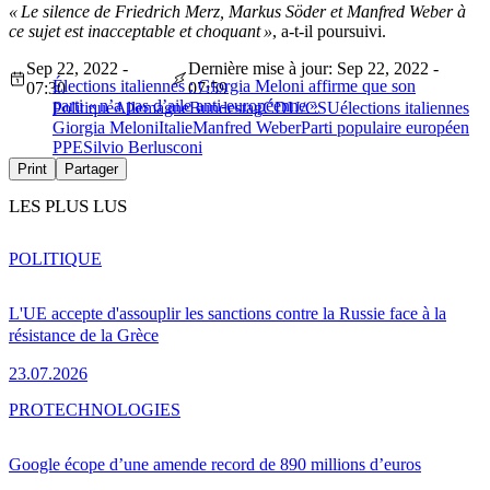
« Le silence de Friedrich Merz, Markus Söder et Manfred Weber à
ce sujet est inacceptable et choquant »
, a-t-il poursuivi.
Sep 22, 2022 -
Dernière mise à jour: Sep 22, 2022 -
Élections italiennes : Giorgia Meloni affirme que son
07:30
07:59
parti « n’a pas d’aile anti-européenne »
Politique
Allemagne
Bundestag
CDU/CSU
élections italiennes
Giorgia Meloni
Italie
Manfred Weber
Parti populaire européen
PPE
Silvio Berlusconi
Print
Partager
LES PLUS LUS
POLITIQUE
L'UE accepte d'assouplir les sanctions contre la Russie face à la
résistance de la Grèce
23.07.2026
PRO
TECHNOLOGIES
Google écope d’une amende record de 890 millions d’euros