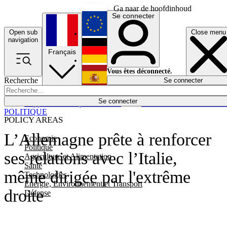
Ga naar de hoofdinhoud
Se connecter
Open sub
Close menu
English
navigation
Français
Deutsch
Vous êtes déconnecté.
Recherche
Se connecter
Español
Lumières éteintes
Se connecter
Rapporteur
Politique
Économie
Newsletters
Evénements
Em
POLITIQUE
POLICY AREAS
L’Allemagne prête à renforcer
Economie
Politique
ses relations avec l’Italie,
Agriculture et Alimentation
Santé
même dirigée par l'extrême
Technologies
Energie, Environnement et Transport
droite
Défense