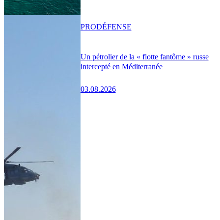
PRO
DÉFENSE
Un pétrolier de la « flotte fantôme » russe
intercepté en Méditerranée
03.08.2026