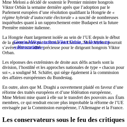
Mme Meloni a décidé de soutenir le Premier ministre hongrois
Viktor Orbán la semaine dernière après que l’adoption par le
Parlement européen d’une résolution qualifiant la Hongrie de
«
régime hybride d’autocratie électorale »
a suscité de nombreuses
inquiétudes quant à un rapprochement entre Budapest et la future
Première ministre italienne.
La Hongrie étant largement isolée au sein de l’UE depuis le début
Giorgia Meloni soutient Viktor Orbán : la Hongrie est
de la guerre menée par la Russie en Ukraine, Mme Meloni pourrait
« démocratique »
s’avérer être une alliée précieuse pour le dirigeant hongrois Viktor
Orban.
Les réponses des extrémistes de droite aux défis actuels sont la
division, l’hostilité et les approches nationales de type « chacun pour
soi », a souligné M. Schäfer, qui siège également à la commission
des affaires européennes du Bundestag.
En outre, alors que M. Draghi a ouvertement plaidé en faveur d’une
réforme des traités européens et d’une fédération européenne,
Mme Meloni mise quant à elle sur le transfert des pouvoirs aux États
membres, ce qui rendrait encore plus improbable la réforme de l’UE
envisagée par la Commission européenne, l’Allemagne et la France.
Les conservateurs sous le feu des critiques