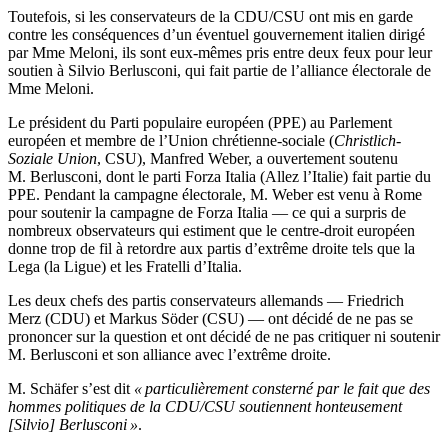
Toutefois, si les conservateurs de la CDU/CSU ont mis en garde
contre les conséquences d’un éventuel gouvernement italien dirigé
par Mme Meloni, ils sont eux-mêmes pris entre deux feux pour leur
soutien à Silvio Berlusconi, qui fait partie de l’alliance électorale de
Mme Meloni.
Le président du Parti populaire européen (PPE) au Parlement
européen et membre de l’Union chrétienne-sociale (
Christlich-
Soziale Union
, CSU), Manfred Weber, a ouvertement soutenu
M. Berlusconi, dont le parti Forza Italia (Allez l’Italie) fait partie du
PPE. Pendant la campagne électorale, M. Weber est venu à Rome
pour soutenir la campagne de Forza Italia — ce qui a surpris de
nombreux observateurs qui estiment que le centre-droit européen
donne trop de fil à retordre aux partis d’extrême droite tels que la
Lega (la Ligue) et les Fratelli d’Italia.
Les deux chefs des partis conservateurs allemands — Friedrich
Merz (CDU) et Markus Söder (CSU) — ont décidé de ne pas se
prononcer sur la question et ont décidé de ne pas critiquer ni soutenir
M. Berlusconi et son alliance avec l’extrême droite.
M. Schäfer s’est dit
« particulièrement consterné par le fait que des
hommes politiques de la CDU/CSU soutiennent honteusement
[Silvio] Berlusconi »
.