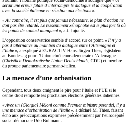
Pourtant, l’homme politique social-démocrate a souligné que
« ce
serait une erreur fatale d’interrompre le dialogue et la coopération
avec la société italienne en réaction aux élections »
.
« Au contraire, il est plus que jamais nécessaire, le plan d’action ne
doit pas être retardé. Le ressentiment xénophobe est le plus fort là où
les points de contact manquent »
, a-t-il ajouté.
L’opposition conservatrice semble d’accord sur ce point.
« Il n’y a
pas d’alternative au maintien du dialogue entre l’Allemagne et
l’Italie »
, a expliqué à EURACTIV Hans-Jürgen Thies, législateur
au Bundestag pour l’Union chrétienne-démocrate d’Allemagne
(
Christlich Demokratische Union Deutschlands
, CDU) et membre
du groupe parlementaire germano-italien.
La menace d’une orbanisation
Cependant, tous deux craignent le pire pour l’Italie et l’UE si le
centre-droit remporte les prochaines élections générales italiennes.
« Avec un [Giorgia] Méloni comme Premier ministre potentiel, il y a
une menace d’orbanisation de l’Italie »
, a déclaré M. Thies, faisant
écho aux préoccupations exprimées précédemment par l’eurodéputé
social-démocrate Udo Bullmann.