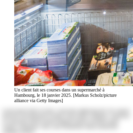
Un client fait ses courses dans un supermarché à
Hambourg, le 18 janvier 2025. [Markus Scholz/picture
alliance via Getty Images]
Lorem ipsum dolor sit amet, consectetur adipisicing elit. Ab corporis
deserunt exercitationem in itaque rerum ullam voluptates. Asperiores
at consectetur dolores harum magnam maiores possimus quam
veniam voluptatum. Alias, iusto laudantium neque perspiciatis
similique tenetur!