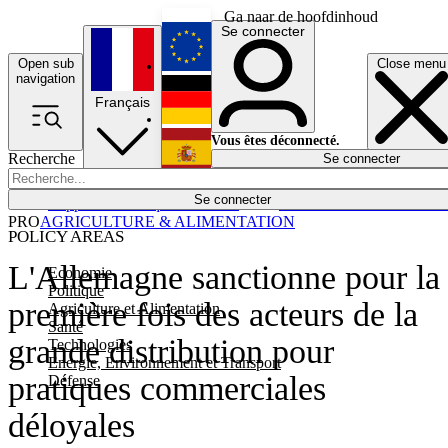
Ga naar de hoofdinhoud
Se connecter
Open sub
Close menu
English
navigation
Français
Deutsch
Vous êtes déconnecté.
Recherche
Se connecter
Español
Lumières éteintes
Se connecter
Rapporteur
Politique
Économie
Newsletters
Evénements
Em
PRO
AGRICULTURE & ALIMENTATION
POLICY AREAS
L'Allemagne sanctionne pour la
Economie
Politique
première fois des acteurs de la
Agriculture et Alimentation
Santé
grande distribution pour
Technologies
Energie, Environnement et Transport
pratiques commerciales
Défense
déloyales