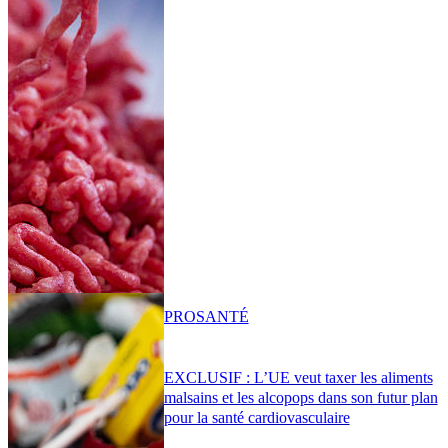
PRO
SANTÉ
EXCLUSIF : L’UE veut taxer les aliments
malsains et les alcopops dans son futur plan
pour la santé cardiovasculaire