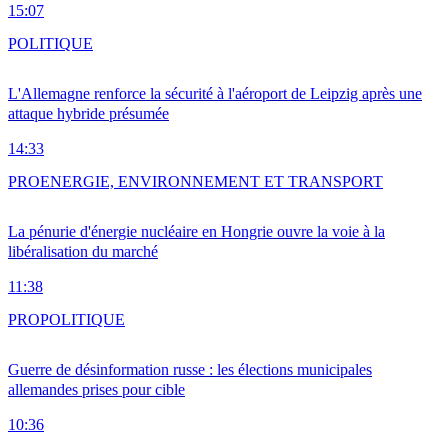
15:07
POLITIQUE
L'Allemagne renforce la sécurité à l'aéroport de Leipzig après une
attaque hybride présumée
14:33
PRO
ENERGIE, ENVIRONNEMENT ET TRANSPORT
La pénurie d'énergie nucléaire en Hongrie ouvre la voie à la
libéralisation du marché
11:38
PRO
POLITIQUE
Guerre de désinformation russe : les élections municipales
allemandes prises pour cible
10:36