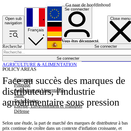
Ga naar de hoofdinhoud
Se connecter
Open sub
Close menu
English
navigation
Français
Deutsch
Vous êtes déconnecté.
Recherche
Se connecter
Español
Lumières éteintes
Se connecter
Rapporteur
Politique
Économie
Newsletters
Evénements
Em
AGRICULTURE & ALIMENTATION
POLICY AREAS
Face au succès des marques de
Economie
Politique
distributeurs, l'industrie
Agriculture et Alimentation
Santé
agroalimentaire sous pression
Technologies
Energie, Environnement et Transport
Défense
Selon une étude, la part de marché des marques de distributeur à bas
prix continue de croître dans un contexte d'inflation croissante, et