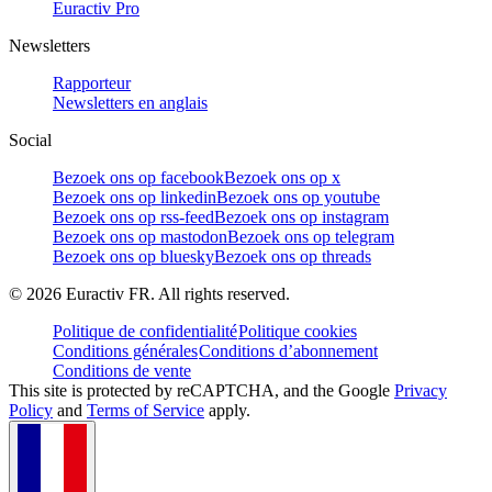
Euractiv Pro
Newsletters
Rapporteur
Newsletters en anglais
Social
Bezoek ons op facebook
Bezoek ons op x
Bezoek ons op linkedin
Bezoek ons op youtube
Bezoek ons op rss-feed
Bezoek ons op instagram
Bezoek ons op mastodon
Bezoek ons op telegram
Bezoek ons op bluesky
Bezoek ons op threads
©
2026
Euractiv FR. All rights reserved.
Politique de confidentialité
Politique cookies
Conditions générales
Conditions d’abonnement
Conditions de vente
This site is protected by reCAPTCHA, and the Google
Privacy
Policy
and
Terms of Service
apply.