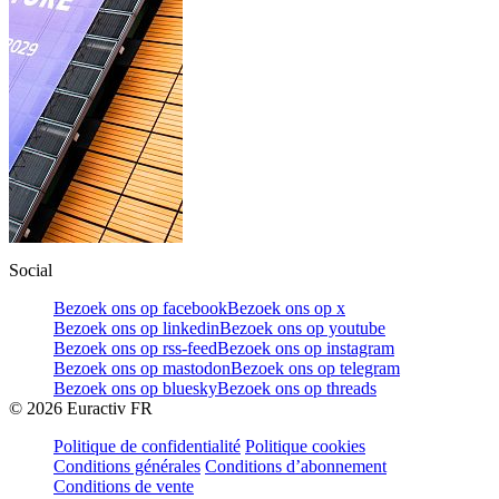
Social
Bezoek ons op facebook
Bezoek ons op x
Bezoek ons op linkedin
Bezoek ons op youtube
Bezoek ons op rss-feed
Bezoek ons op instagram
Bezoek ons op mastodon
Bezoek ons op telegram
Bezoek ons op bluesky
Bezoek ons op threads
©
2026
Euractiv FR
Politique de confidentialité
Politique cookies
Conditions générales
Conditions d’abonnement
Conditions de vente