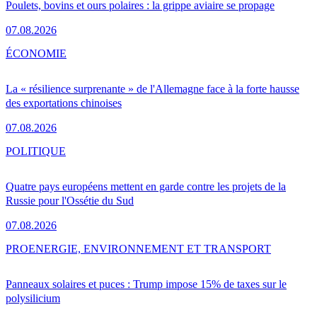
Poulets, bovins et ours polaires : la grippe aviaire se propage
07.08.2026
ÉCONOMIE
La « résilience surprenante » de l'Allemagne face à la forte hausse
des exportations chinoises
07.08.2026
POLITIQUE
Quatre pays européens mettent en garde contre les projets de la
Russie pour l'Ossétie du Sud
07.08.2026
PRO
ENERGIE, ENVIRONNEMENT ET TRANSPORT
Panneaux solaires et puces : Trump impose 15% de taxes sur le
polysilicium