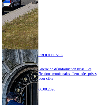
PRO
DÉFENSE
Guerre de désinformation russe : les
élections municipales allemandes prises
pour cible
06.08.2026