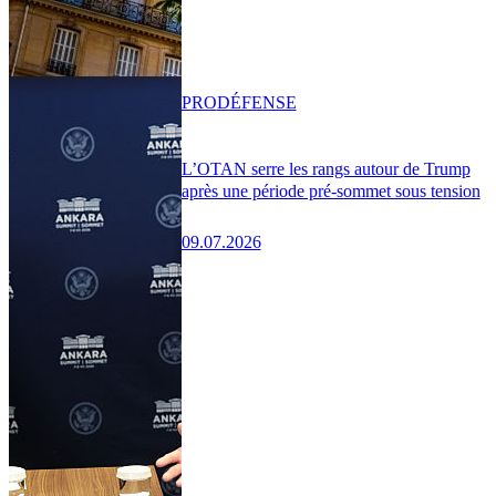
PRO
DÉFENSE
L’OTAN serre les rangs autour de Trump
après une période pré-sommet sous tension
09.07.2026