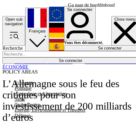
Ga naar de hoofdinhoud
Se connecter
Open sub
Close menu
English
navigation
Français
Deutsch
Vous êtes déconnecté.
Recherche
Se connecter
Español
Lumières éteintes
Se connecter
Rapporteur
Politique
Économie
Newsletters
Evénements
Em
ÉCONOMIE
POLICY AREAS
L’Allemagne sous le feu des
Economie
Politique
critiques pour son
Agriculture et Alimentation
Santé
investissement de 200 milliards
Technologies
Energie, Environnement et Transport
d’euros
Défense