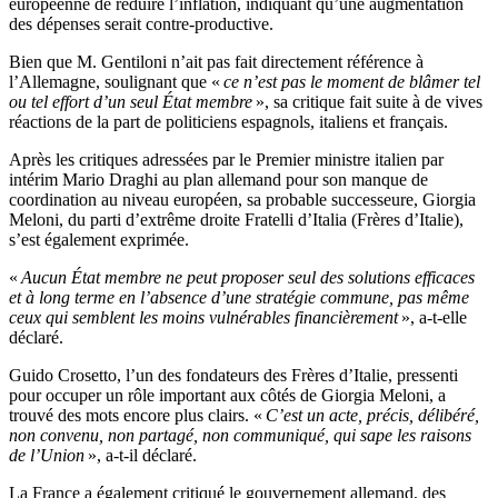
européenne de réduire l’inflation, indiquant qu’une augmentation
des dépenses serait contre-productive.
Bien que M. Gentiloni n’ait pas fait directement référence à
l’Allemagne, soulignant que «
ce n’est pas le moment de blâmer tel
ou tel effort d’un seul État membre
», sa critique fait suite à de vives
réactions de la part de politiciens espagnols, italiens et français.
Après les critiques adressées par le Premier ministre italien par
intérim Mario Draghi au plan allemand pour son manque de
coordination au niveau européen, sa probable successeure, Giorgia
Meloni, du parti d’extrême droite Fratelli d’Italia (Frères d’Italie),
s’est également exprimée.
«
Aucun État membre ne peut proposer seul des solutions efficaces
et à long terme en l’absence d’une stratégie commune, pas même
ceux qui semblent les moins vulnérables financièrement
», a-t-elle
déclaré.
Guido Crosetto, l’un des fondateurs des Frères d’Italie, pressenti
pour occuper un rôle important aux côtés de Giorgia Meloni, a
trouvé des mots encore plus clairs. «
C’est un acte, précis, délibéré,
non convenu, non partagé, non communiqué, qui sape les raisons
de l’Union
», a-t-il déclaré.
La France a également critiqué le gouvernement allemand, des