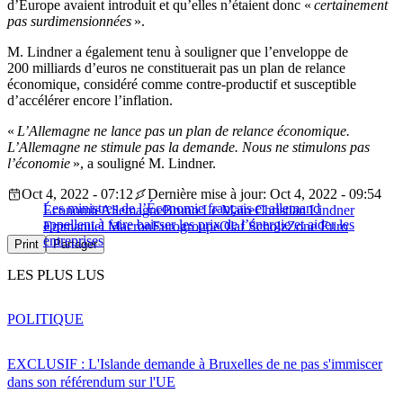
d’Europe avaient introduit et qu’elles n’étaient donc «
certainement
pas surdimensionnées
».
M. Lindner a également tenu à souligner que l’enveloppe de
200 milliards d’euros ne constituerait pas un plan de relance
économique, considéré comme contre-productif et susceptible
d’accélérer encore l’inflation.
«
L’Allemagne ne lance pas un plan de relance économique.
L’Allemagne ne stimule pas la demande. Nous ne stimulons pas
l’économie
», a souligné M. Lindner.
Oct 4, 2022 - 07:12
Dernière mise à jour: Oct 4, 2022 - 09:54
Les ministres de l’Économie français et allemand
Économie
Allemagne
Bruno Le Maire
Christian Lindner
appellent à faire baisser les prix de l’énergie et aider les
Emmanuel Macron
Eurogroupe
Olaf Scholz
Zone Euro
entreprises
Print
Partager
LES PLUS LUS
POLITIQUE
EXCLUSIF : L'Islande demande à Bruxelles de ne pas s'immiscer
dans son référendum sur l'UE