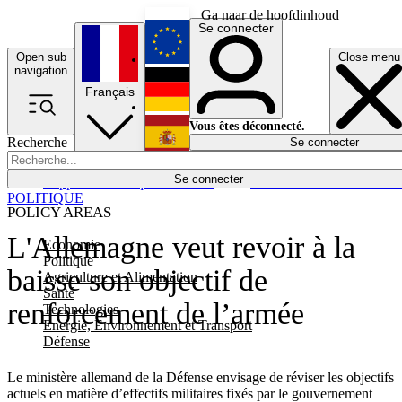
Ga naar de hoofdinhoud
Se connecter
Open sub
Close menu
English
navigation
Français
Deutsch
Vous êtes déconnecté.
Recherche
Se connecter
Español
Lumières éteintes
Se connecter
Rapporteur
Politique
Économie
Newsletters
Evénements
Em
POLITIQUE
POLICY AREAS
L'Allemagne veut revoir à la
Economie
Politique
baisse son objectif de
Agriculture et Alimentation
Santé
renforcement de l’armée
Technologies
Energie, Environnement et Transport
Défense
Le ministère allemand de la Défense envisage de réviser les objectifs
actuels en matière d’effectifs militaires fixés par le gouvernement