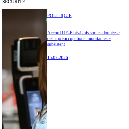
SÉCURITÉ
POLITIQUE
Accord UE-États-Unis sur les données :
des « préoccupations importantes »
subsistent
15.07.2026