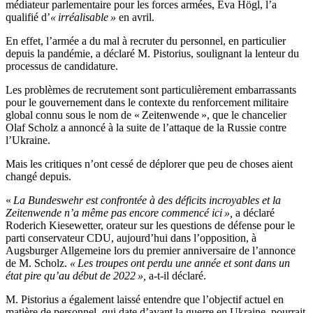
médiateur parlementaire pour les forces armées, Eva Högl, l’a
qualifié d’
« irréalisable »
en avril.
En effet, l’armée a du mal à recruter du personnel, en particulier
depuis la pandémie, a déclaré M. Pistorius, soulignant la lenteur du
processus de candidature.
Les problèmes de recrutement sont particulièrement embarrassants
pour le gouvernement dans le contexte du renforcement militaire
global connu sous le nom de « Zeitenwende », que le chancelier
Olaf Scholz a annoncé à la suite de l’attaque de la Russie contre
l’Ukraine.
Mais les critiques n’ont cessé de déplorer que peu de choses aient
changé depuis.
«
La Bundeswehr est confrontée à des déficits incroyables et la
Zeitenwende n’a même pas encore commencé ici »,
a déclaré
Roderich Kiesewetter, orateur sur les questions de défense pour le
parti conservateur CDU, aujourd’hui dans l’opposition, à
Augsburger Allgemeine lors du premier anniversaire de l’annonce
de M. Scholz.
« Les troupes ont perdu une année et sont dans un
état pire qu’au début de 2022 »,
a-t-il déclaré.
M. Pistorius a également laissé entendre que l’objectif actuel en
matière de personnel, qui date d’avant la guerre en Ukraine, pourrait