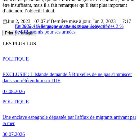
être insuffisant, mais il a fait remarquer qu’il était plus important
d’atteindre l’objectif initial.
Jun 2, 2023 - 07:07
Dernière mise à jour: Jun 2, 2023 - 17:17
En 2023, l’Allemagne n’atteindra pas l’objectif des 2 %
Politique
Allemagne
armée
Boris Pistorius
sécurité
de PIB promis pour ses armées
Print
Partager
LES PLUS LUS
POLITIQUE
EXCLUSIF : L'Islande demande à Bruxelles de ne pas s'immiscer
dans son référendum sur l'UE
07.08.2026
POLITIQUE
Une enclave espagnole dépassée par l'afflux de migrants arrivant par
la mer
30.07.2026