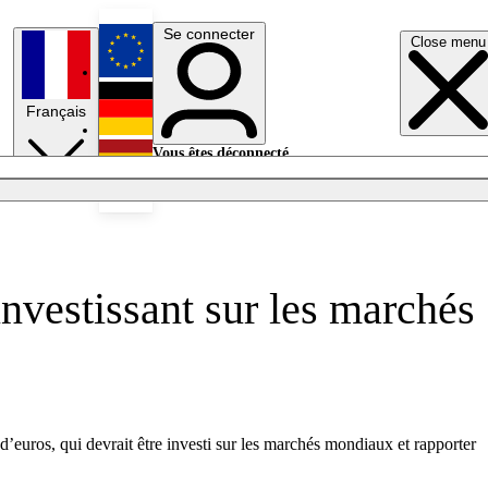
Se connecter
Close menu
English
Français
Deutsch
Vous êtes déconnecté.
Se connecter
Español
Lumières éteintes
investissant sur les marchés
’euros, qui devrait être investi sur les marchés mondiaux et rapporter