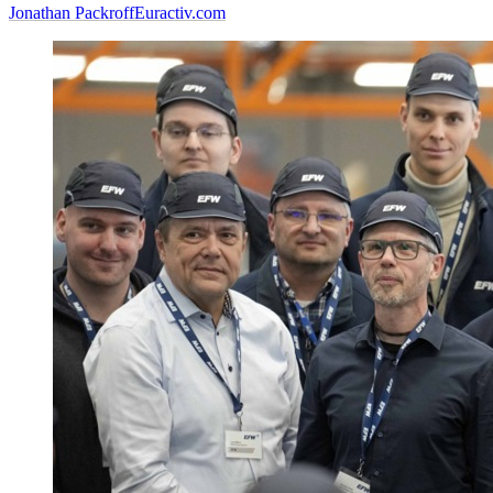
Jonathan Packroff
Euractiv.com