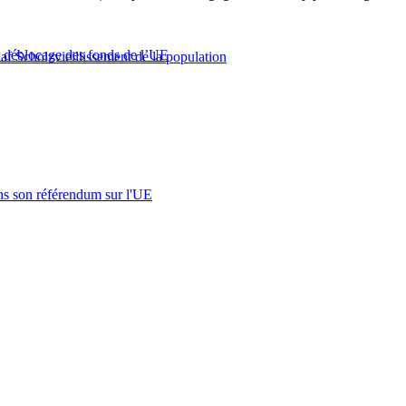
au déblocage des fonds de l’UE
af Scholz
vieillissement de la population
s son référendum sur l'UE