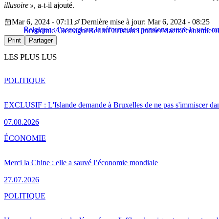
illusoire »
, a-t-il ajouté.
Mar 6, 2024 - 07:11
Dernière mise à jour: Mar 6, 2024 - 08:25
Belgique : l’accord sur la réforme des pensions ouvre la voie 
Économie
Allemagne
Berlin
Christian Lindner
Macroéconomie
Ol
Print
Partager
LES PLUS LUS
POLITIQUE
EXCLUSIF : L'Islande demande à Bruxelles de ne pas s'immiscer dan
07.08.2026
ÉCONOMIE
Merci la Chine : elle a sauvé l’économie mondiale
27.07.2026
POLITIQUE