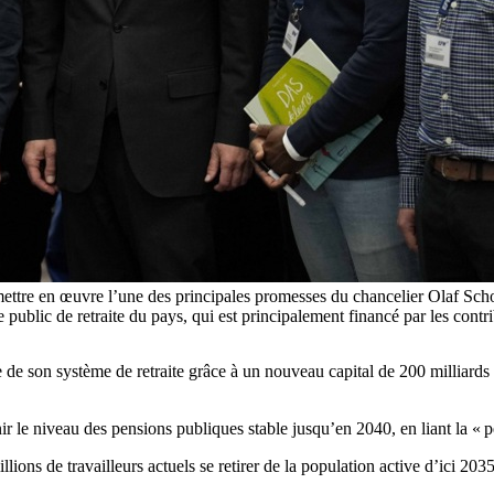
 mettre en œuvre l’une des principales promesses du chancelier Olaf S
 public de retraite du pays, qui est principalement financé par les cont
e son système de retraite grâce à un nouveau capital de 200 milliards d
 le niveau des pensions publiques stable jusqu’en 2040, en liant la « p
illions de travailleurs actuels se retirer de la population active d’ici 