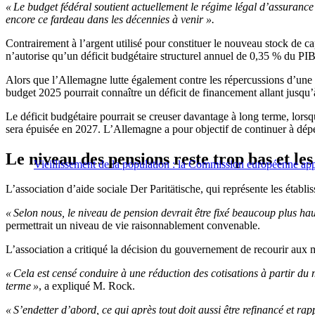
«
Le budget fédéral soutient actuellement le régime légal d’assurance
encore ce fardeau dans les décennies à venir ».
Contrairement à l’argent utilisé pour constituer le nouveau stock de ca
n’autorise qu’un déficit budgétaire structurel annuel de 0,35 % du PI
Alors que l’Allemagne lutte également contre les répercussions d’une 
budget 2025 pourrait connaître un déficit de financement allant jusqu
Le déficit budgétaire pourrait se creuser davantage à long terme, lorsq
sera épuisée en 2027. L’Allemagne a pour objectif de continuer à dép
Le niveau des pensions reste trop bas et le
Vieillissement de la population : la Commission européenne app
L’association d’aide sociale Der Paritätische, qui représente les établ
« Selon nous, le niveau de pension devrait être fixé beaucoup plus ha
permettrait un niveau de vie raisonnablement convenable.
L’association a critiqué la décision du gouvernement de recourir aux m
« Cela est censé conduire à une réduction des cotisations à partir du m
terme »
, a expliqué M. Rock.
« S’endetter d’abord, ce qui après tout doit aussi être refinancé et ra