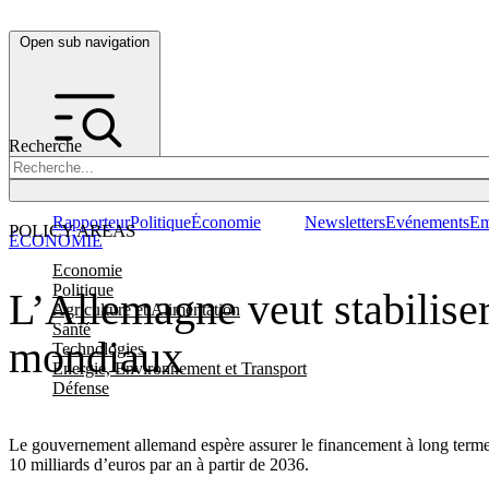
Open sub navigation
Recherche
Rapporteur
Politique
Économie
Newsletters
Evénements
Em
POLICY AREAS
ÉCONOMIE
Economie
Politique
L’Allemagne veut stabiliser
Agriculture et Alimentation
Santé
mondiaux
Technologies
Energie, Environnement et Transport
Défense
Le gouvernement allemand espère assurer le financement à long terme d
10 milliards d’euros par an à partir de 2036.