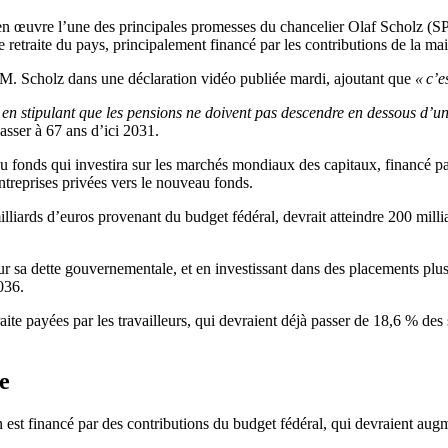
e en œuvre l’une des principales promesses du chancelier Olaf Scholz (
 retraite du pays, principalement financé par les contributions de la ma
é M. Scholz dans une déclaration vidéo publiée mardi, ajoutant que
« c’e
 en stipulant que les pensions ne doivent pas descendre en dessous d’un
passer à 67 ans d’ici 2031.
 fonds qui investira sur les marchés mondiaux des capitaux, financé par
ntreprises privées vers le nouveau fonds.
lliards d’euros provenant du budget fédéral, devrait atteindre 200 mill
ur sa dette gouvernementale, et en investissant dans des placements plus 
036.
raite payées par les travailleurs, qui devraient déjà passer de 18,6 % de
e
est financé par des contributions du budget fédéral, qui devraient augm