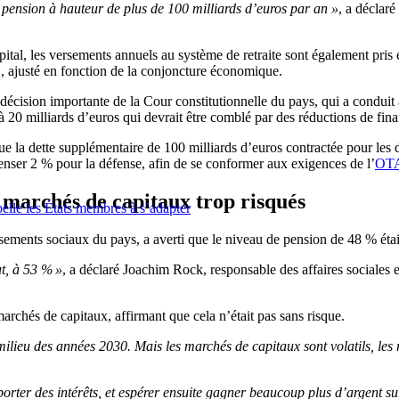
 pension à hauteur de plus de 100 milliards d’euros par an
»
, a déclar
pital, les versements annuels au système de retraite sont également pris 
B, ajusté en fonction de la conjoncture économique.
décision importante de la Cour constitutionnelle du pays, qui a conduit
’à 20 milliards d’euros qui devrait être comblé par des réductions de f
ue la dette supplémentaire de 100 milliards d’euros contractée pour les d
enser 2 % pour la défense, afin de se conformer aux exigences de l’
OT
s marchés de capitaux trop risqués
elle les États membres à s’adapter
issements sociaux du pays, a averti que le niveau de pension de 48 % éta
ut, à 53 % »
, a déclaré Joachim Rock, responsable des affaires sociales e
archés de capitaux, affirmant que cela n’était pas sans risque.
ilieu des années 2030. Mais les marchés de capitaux sont volatils, les r
pporter des intérêts, et espérer ensuite gagner beaucoup plus d’argent su