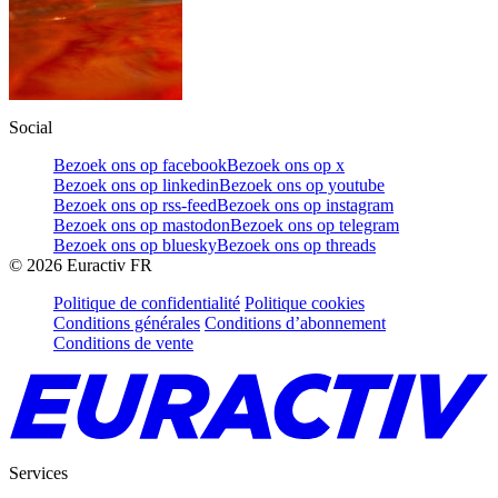
Social
Bezoek ons op facebook
Bezoek ons op x
Bezoek ons op linkedin
Bezoek ons op youtube
Bezoek ons op rss-feed
Bezoek ons op instagram
Bezoek ons op mastodon
Bezoek ons op telegram
Bezoek ons op bluesky
Bezoek ons op threads
©
2026
Euractiv FR
Politique de confidentialité
Politique cookies
Conditions générales
Conditions d’abonnement
Conditions de vente
Services