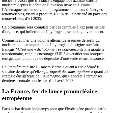
nucléaire. Alors que la France s’engage tous azimuts dans le
nucléaire depuis le début de l’invasion russe en Ukraine,
l’Allemagne met en œuvre un programme ambitieux d’énergies
renouvelables, visant à produire 100 % de l’électricité du pays des
renouvelables d’ici 2035.
Ce programme sera complété par des centrales à gaz pour les cas
d’urgence, qui brûleront de l’hydrogène, selon le gouvernement.
Comment aligner une volonté allemande assumée de sortir du
nucléaire tout en important de l’hydrogène d’origine nucléaire
français ? C’est une
« dichotomie très convaincante »
, a ajouté le
fonctionnaire, car elle encourage l’UE à diversifier son bouquet
énergétique, plutôt que de dépendre d’une seule et même source.
La Première ministre Elisabeth Borne a quant à elle déclaré la
semaine dernière qu’elle
« partageait des interrogations »
quant à la
stratégie énergétique de l’Allemagne, qui s’apprête à fermer ses
dernières centrales nucléaires d’ici avril 2023.
La France, fer de lance pronucléaire
européenne
Paris se bat depuis longtemps pour que l’hydrogène produit par le