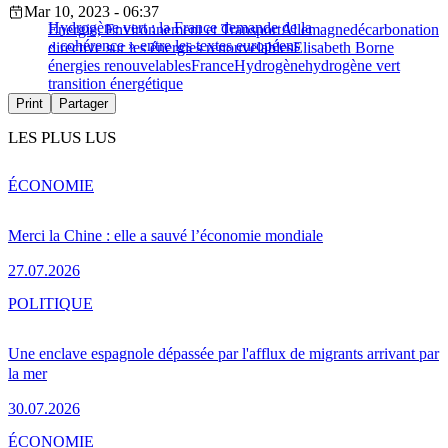
Mar 10, 2023 - 06:37
Hydrogène vert : la France demande de la
Energie, Environnement et Transport
Allemagne
décarbonation
« cohérence » entre les textes européens
directive sur les énergies renouvelables
Elisabeth Borne
énergies renouvelables
France
Hydrogène
hydrogène vert
transition énergétique
Print
Partager
LES PLUS LUS
ÉCONOMIE
Merci la Chine : elle a sauvé l’économie mondiale
27.07.2026
POLITIQUE
Une enclave espagnole dépassée par l'afflux de migrants arrivant par
la mer
30.07.2026
ÉCONOMIE