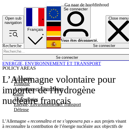
Ga naar de hoofdinhoud
Se connecter
Open sub
Close menu
English
navigation
Français
Deutsch
Vous êtes déconnecté.
Recherche
Se connecter
Español
Lumières éteintes
Se connecter
Rapporteur
Politique
Économie
Newsletters
Evénements
Em
ENERGIE, ENVIRONNEMENT ET TRANSPORT
POLICY AREAS
L’Allemagne volontaire pour
Economie
Politique
importer de l'hydrogène
Agriculture et Alimentation
Santé
nucléaire français
Technologies
Energie, Environnement et Transport
Défense
L’Allemagne
« reconnaîtra et ne s’opposera pas »
aux projets visant
à reconnaître la contribution de l’énergie nucléaire aux objectifs de