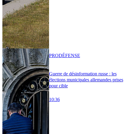
PRO
DÉFENSE
Guerre de désinformation russe : les
élections municipales allemandes prises
pour cible
10:36