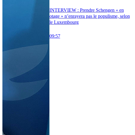
INTERVIEW : Prendre Schengen « en
otage » n’enrayera pas le populisme, selon
le Luxembourg
09:57