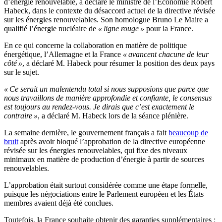
d’énergie renouvelable, a déclaré le ministre de l’Économie Robert
Habeck, dans le contexte du désaccord actuel de la directive révisée
sur les énergies renouvelables. Son homologue Bruno Le Maire a
qualifié l’énergie nucléaire de
« ligne rouge »
pour la France.
En ce qui concerne la collaboration en matière de politique
énergétique, l’Allemagne et la France
« avancent chacune de leur
côté »
, a déclaré M. Habeck pour résumer la position des deux pays
sur le sujet.
« Ce serait un malentendu total si nous supposions que parce que
nous travaillons de manière approfondie et confiante, le consensus
est toujours au rendez-vous. Je dirais que c’est exactement le
contraire »
, a déclaré M. Habeck lors de la séance plénière.
La semaine dernière, le gouvernement français a fait
beaucoup de
bruit
après avoir bloqué l’approbation de la directive européenne
révisée sur les énergies renouvelables, qui fixe des niveaux
minimaux en matière de production d’énergie à partir de sources
renouvelables.
L’approbation était surtout considérée comme une étape formelle,
puisque les négociations entre le Parlement européen et les États
membres avaient déjà été conclues.
Toutefois, la France souhaite obtenir des garanties supplémentaires :