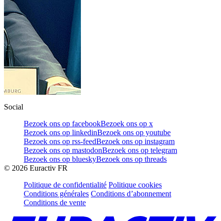
Social
Bezoek ons op facebook
Bezoek ons op x
Bezoek ons op linkedin
Bezoek ons op youtube
Bezoek ons op rss-feed
Bezoek ons op instagram
Bezoek ons op mastodon
Bezoek ons op telegram
Bezoek ons op bluesky
Bezoek ons op threads
©
2026
Euractiv FR
Politique de confidentialité
Politique cookies
Conditions générales
Conditions d’abonnement
Conditions de vente