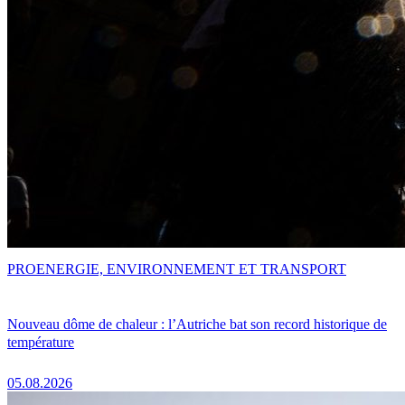
PRO
ENERGIE, ENVIRONNEMENT ET TRANSPORT
Nouveau dôme de chaleur : l’Autriche bat son record historique de
température
05.08.2026