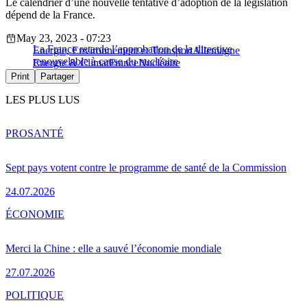
Le calendrier d’une nouvelle tentative d’adoption de la législation
dépend de la France.
May 23, 2023 - 07:23
La France retarde l’approbation de la directive
Energie, Environnement et Transport
Allemagne
renouvelable à cause du nucléaire
Energie & Climat
France
Nucléaire
Print
Partager
LES PLUS LUS
PRO
SANTÉ
Sept pays votent contre le programme de santé de la Commission
24.07.2026
ÉCONOMIE
Merci la Chine : elle a sauvé l’économie mondiale
27.07.2026
POLITIQUE