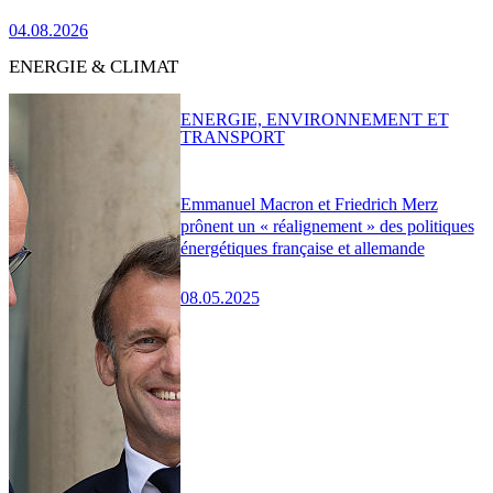
04.08.2026
ENERGIE & CLIMAT
ENERGIE, ENVIRONNEMENT ET
TRANSPORT
Emmanuel Macron et Friedrich Merz
prônent un « réalignement » des politiques
énergétiques française et allemande
08.05.2025