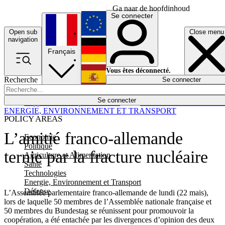
Ga naar de hoofdinhoud
Se connecter
Open sub
Close menu
English
navigation
Français
Deutsch
Vous êtes déconnecté.
Recherche
Se connecter
Español
Lumières éteintes
Se connecter
Rapporteur
Politique
Économie
Newsletters
Evénements
Em
ENERGIE, ENVIRONNEMENT ET TRANSPORT
POLICY AREAS
L’amitié franco-allemande
Economie
Politique
ternie par la fracture nucléaire
Agriculture et Alimentation
Santé
Technologies
Energie, Environnement et Transport
Défense
L’Assemblée parlementaire franco-allemande de lundi (22 mais),
lors de laquelle 50 membres de l’Assemblée nationale française et
50 membres du Bundestag se réunissent pour promouvoir la
coopération, a été entachée par les divergences d’opinion des deux