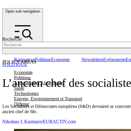
Open sub navigation
Recherche
Rapporteur
Politique
Économie
Newsletters
Evénements
Em
POLICY AREAS
POLITIQUE
Economie
Politique
L’ancien chef des socialist
Agriculture et Alimentation
Santé
Technologies
Energie, Environnement et Transport
Défense
Les Socialistes et Démocrates européens (S&D) devraient se concentrer
ancien chef de file.
Nikolaus J. Kurmayer
EURACTIV.com