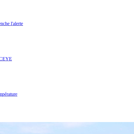
nche l'alerte
 ICEYE
mpérature