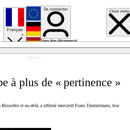
Se connecter
Close menu
English
Français
Deutsch
Vous êtes déconnecté.
Se connecter
Español
Lumières éteintes
pe à plus de « pertinence »
à Bruxelles et au-delà, a affirmé mercredi Frans Timmermans, leur