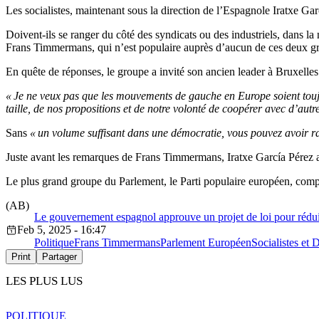
Les socialistes, maintenant sous la direction de l’Espagnole Iratxe Garc
Doivent-ils se ranger du côté des syndicats ou des industriels, dans la
Frans Timmermans, qui n’est populaire auprès d’aucun de ces deux gro
En quête de réponses, le groupe a invité son ancien leader à Bruxelles.
« Je ne veux pas que les mouvements de gauche en Europe soient toujo
taille, de nos propositions et de notre volonté de coopérer avec d’autr
Sans
« un volume suffisant dans une démocratie, vous pouvez avoir rai
Juste avant les remarques de Frans Timmermans, Iratxe García Pérez ava
Le plus grand groupe du Parlement, le Parti populaire européen, co
(AB)
Le gouvernement espagnol approuve un projet de loi pour réduir
Feb 5, 2025 - 16:47
Politique
Frans Timmermans
Parlement Européen
Socialistes et
Print
Partager
LES PLUS LUS
POLITIQUE