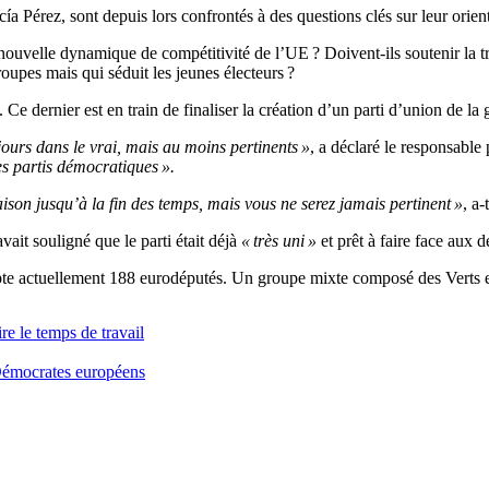
ía Pérez, sont depuis lors confrontés à des questions clés sur leur orient
 nouvelle dynamique de compétitivité de l’UE ? Doivent-ils soutenir la tr
upes mais qui séduit les jeunes électeurs ?
 Ce dernier est en train de finaliser la création d’un parti d’union de l
urs dans le vrai, mais au moins pertinents »
, a déclaré le responsable
es partis démocratiques ».
son jusqu’à la fin des temps, mais vous ne serez jamais pertinent »
, a-
it souligné que le parti était déjà
« très uni »
et prêt à faire face aux 
mpte actuellement 188 eurodéputés. Un groupe mixte composé des Verts 
e le temps de travail
 Démocrates européens