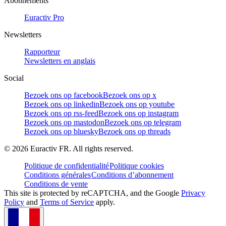
Abonnements
Euractiv Pro
Newsletters
Rapporteur
Newsletters en anglais
Social
Bezoek ons op facebook
Bezoek ons op x
Bezoek ons op linkedin
Bezoek ons op youtube
Bezoek ons op rss-feed
Bezoek ons op instagram
Bezoek ons op mastodon
Bezoek ons op telegram
Bezoek ons op bluesky
Bezoek ons op threads
©
2026
Euractiv FR. All rights reserved.
Politique de confidentialité
Politique cookies
Conditions générales
Conditions d’abonnement
Conditions de vente
This site is protected by reCAPTCHA, and the Google
Privacy
Policy
and
Terms of Service
apply.