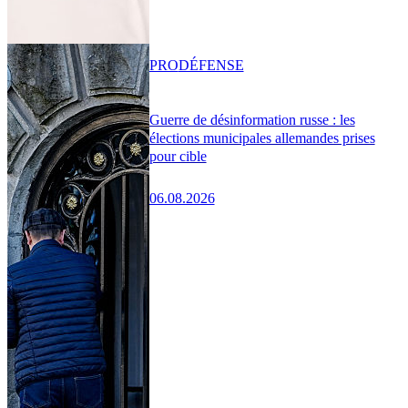
PRO
DÉFENSE
Guerre de désinformation russe : les
élections municipales allemandes prises
pour cible
06.08.2026