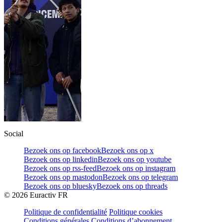
Social
Bezoek ons op facebook
Bezoek ons op x
Bezoek ons op linkedin
Bezoek ons op youtube
Bezoek ons op rss-feed
Bezoek ons op instagram
Bezoek ons op mastodon
Bezoek ons op telegram
Bezoek ons op bluesky
Bezoek ons op threads
©
2026
Euractiv FR
Politique de confidentialité
Politique cookies
Conditions générales
Conditions d’abonnement