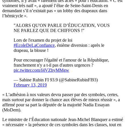
symboles, il y avait « rarement des actes » pour l’éducation. « C’est
vraiment très naïf », a ajouté l’élue de Seine-Saint-Denis en
demandant s’il n’existait pas « un lobby des drapeaux dans
l’hémicycle ».
"ALORS QU'ON PARLE D’ÉDUCATION, VOUS
NE PARLEZ QUE DE CHIFFONS !"
Lors de l'examen du projet de loi
#EcoleDeLaConfiance
, énième diversion : après le
drapeau, la blouse !
Pour encourager l'égalité et l'amour de la République,
franchement n'y a t-il pas d'autres urgences ?
pic.twitter.com/I4VZhyMMgw
— Sabine Rubin FI 93.9 (@SabineRubinFI93)
February 13, 2019
« L’adhésion à nos valeurs devra passer par des symboles, certes,
mais surtout par donner la chance aux élèves de mieux réussir », a
affirmé pour sa part la députée de la majorité Nadia Essayan
(MoDem).
Le ministre de l’Éducation nationale Jean-Michel Blanquer a estimé
« nécessaire » la présence de ces symboles dans les classes, tout en