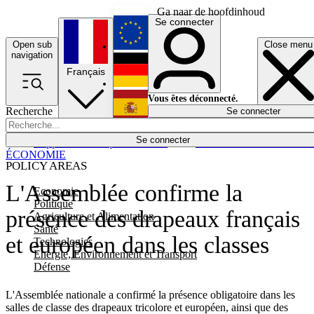
Ga naar de hoofdinhoud
Se connecter
Open sub
Close menu
English
navigation
Français
Deutsch
Vous êtes déconnecté.
Recherche
Se connecter
Español
Lumières éteintes
Se connecter
Rapporteur
Politique
Économie
Newsletters
Evénements
Em
ÉCONOMIE
POLICY AREAS
L'Assemblée confirme la
Economie
Politique
présence des drapeaux français
Agriculture et Alimentation
Santé
et européen dans les classes
Technologies
Energie, Environnement et Transport
Défense
L'Assemblée nationale a confirmé la présence obligatoire dans les
salles de classe des drapeaux tricolore et européen, ainsi que des