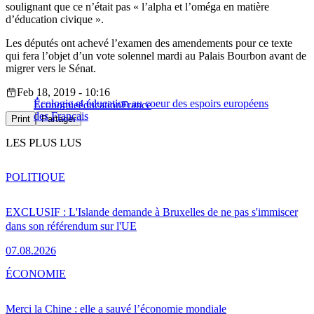
soulignant que ce n’était pas « l’alpha et l’oméga en matière
d’éducation civique ».
Les députés ont achevé l’examen des amendements pour ce texte
qui fera l’objet d’un vote solennel mardi au Palais Bourbon avant de
migrer vers le Sénat.
Feb 18, 2019 - 10:16
Écologie et éducation au coeur des espoirs européens
Économie
éducation
France
des Français
Print
Partager
LES PLUS LUS
POLITIQUE
EXCLUSIF : L'Islande demande à Bruxelles de ne pas s'immiscer
dans son référendum sur l'UE
07.08.2026
ÉCONOMIE
Merci la Chine : elle a sauvé l’économie mondiale