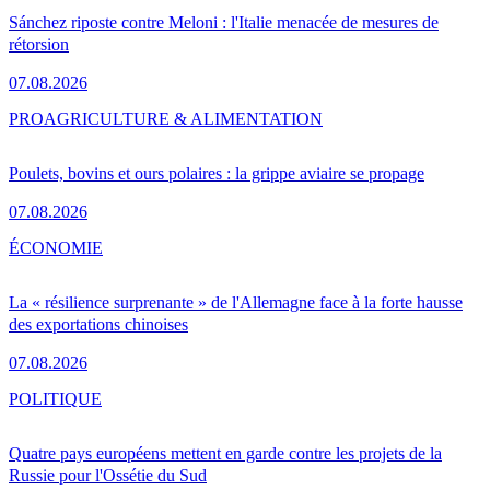
Sánchez riposte contre Meloni : l'Italie menacée de mesures de
rétorsion
07.08.2026
PRO
AGRICULTURE & ALIMENTATION
Poulets, bovins et ours polaires : la grippe aviaire se propage
07.08.2026
ÉCONOMIE
La « résilience surprenante » de l'Allemagne face à la forte hausse
des exportations chinoises
07.08.2026
POLITIQUE
Quatre pays européens mettent en garde contre les projets de la
Russie pour l'Ossétie du Sud