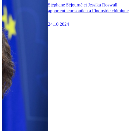
Stéphane Séjourné et Jessika Roswall
apportent leur soutien à l’industrie chimique
24.10.2024