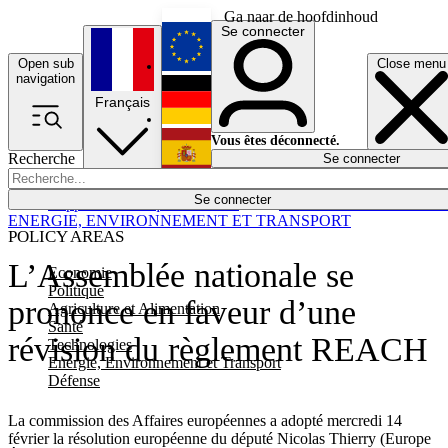
Ga naar de hoofdinhoud
Se connecter
Open sub
Close menu
English
navigation
Français
Deutsch
Vous êtes déconnecté.
Recherche
Se connecter
Español
Lumières éteintes
Se connecter
Rapporteur
Politique
Économie
Newsletters
Evénements
Em
ENERGIE, ENVIRONNEMENT ET TRANSPORT
POLICY AREAS
L’Assemblée nationale se
Economie
Politique
prononce en faveur d’une
Agriculture et Alimentation
Santé
révision du règlement REACH
Technologies
Energie, Environnement et Transport
Défense
La commission des Affaires européennes a adopté mercredi 14
février la résolution européenne du député Nicolas Thierry (Europe