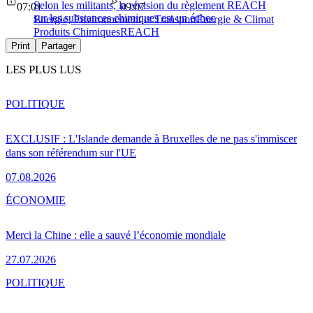
Selon les militants, la révision du règlement REACH
07:01
09:07
sur les substances chimiques est un échec
Energie, Environnement et Transport
Energie & Climat
Produits Chimiques
REACH
Print
Partager
LES PLUS LUS
POLITIQUE
EXCLUSIF : L'Islande demande à Bruxelles de ne pas s'immiscer
dans son référendum sur l'UE
07.08.2026
ÉCONOMIE
Merci la Chine : elle a sauvé l’économie mondiale
27.07.2026
POLITIQUE