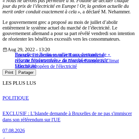
« Nous ne devons pas permettre à M. Poutine de décider chaque
jour du prix de l’électricité en Europe ! Or, la gestion actuelle du
merit order conduit exactement à cela »
, a déclaré M. Nehammer.
Le gouvernement grec a proposé au mois de juillet d’abolir
entièrement le système actuel du marché de l’électricité. Le
gouvernement allemand a pour sa part révélé vendredi son intention
de réorienter les bénéfices excessifs vers les consommateurs.
Aug 29, 2022 - 13:20
Bruxelles et Berlin se rallient aux demandes de «
Energie, Environnement et Transport
Autriche
réforme fondamentale » du marché européen de
crise de l'électricité
crise de l'énergie
Energie & Climat
l’électricité
Marché européen de l'électricité
Print
Partager
LES PLUS LUS
POLITIQUE
EXCLUSIF : L'Islande demande à Bruxelles de ne pas s'immiscer
dans son référendum sur l'UE
07.08.2026