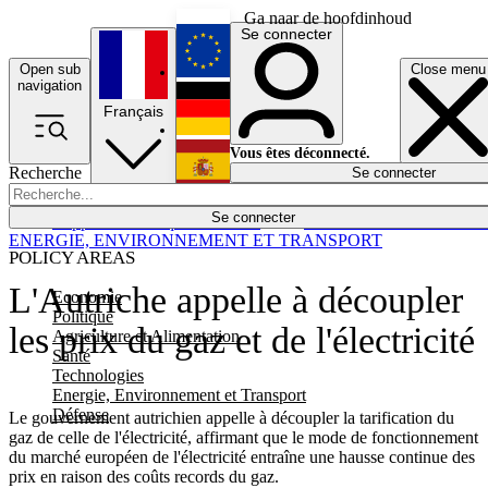
Ga naar de hoofdinhoud
Se connecter
Open sub
Close menu
English
navigation
Français
Deutsch
Vous êtes déconnecté.
Recherche
Se connecter
Español
Lumières éteintes
Se connecter
Rapporteur
Politique
Économie
Newsletters
Evénements
Em
ENERGIE, ENVIRONNEMENT ET TRANSPORT
POLICY AREAS
L'Autriche appelle à découpler
Economie
Politique
les prix du gaz et de l'électricité
Agriculture et Alimentation
Santé
Technologies
Energie, Environnement et Transport
Défense
Le gouvernement autrichien appelle à découpler la tarification du
gaz de celle de l'électricité, affirmant que le mode de fonctionnement
du marché européen de l'électricité entraîne une hausse continue des
prix en raison des coûts records du gaz.