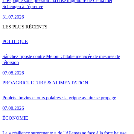
L’Espagne sous pression : la crise migratoire de Ceuta met
Schengen à l’épreuve
31.07.2026
LES PLUS RÉCENTS
POLITIQUE
Sánchez riposte contre Meloni : l'Italie menacée de mesures de
rétorsion
07.08.2026
PRO
AGRICULTURE & ALIMENTATION
Poulets, bovins et ours polaires : la grippe aviaire se propage
07.08.2026
ÉCONOMIE
La « résilience surprenante » de l'Allemagne face à la forte hausse