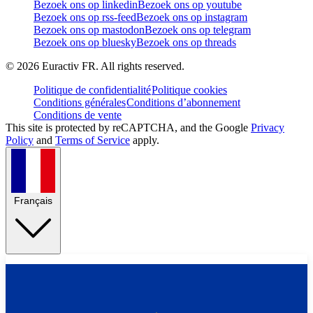
Bezoek ons op linkedin
Bezoek ons op youtube
Bezoek ons op rss-feed
Bezoek ons op instagram
Bezoek ons op mastodon
Bezoek ons op telegram
Bezoek ons op bluesky
Bezoek ons op threads
©
2026
Euractiv FR. All rights reserved.
Politique de confidentialité
Politique cookies
Conditions générales
Conditions d’abonnement
Conditions de vente
This site is protected by reCAPTCHA, and the Google
Privacy
Policy
and
Terms of Service
apply.
Français