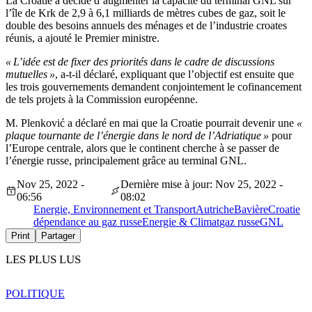
La Croatie a décidé d’augmenter la capacité du terminal GNL sur
l’île de Krk de 2,9 à 6,1 milliards de mètres cubes de gaz, soit le
double des besoins annuels des ménages et de l’industrie croates
réunis, a ajouté le Premier ministre.
« L’idée est de fixer des priorités dans le cadre de discussions
mutuelles »
, a-t-il déclaré, expliquant que l’objectif est ensuite que
les trois gouvernements demandent conjointement le cofinancement
de tels projets à la Commission européenne.
M. Plenković a déclaré en mai que la Croatie pourrait devenir une
«
plaque tournante de l’énergie dans le nord de l’Adriatique »
pour
l’Europe centrale, alors que le continent cherche à se passer de
l’énergie russe, principalement grâce au terminal GNL.
Nov 25, 2022 -
Dernière mise à jour: Nov 25, 2022 -
06:56
08:02
Energie, Environnement et Transport
Autriche
Bavière
Croatie
dépendance au gaz russe
Energie & Climat
gaz russe
GNL
Print
Partager
LES PLUS LUS
POLITIQUE