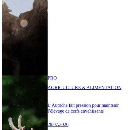
PRO
AGRICULTURE & ALIMENTATION
L’Autriche fait pression pour maintenir
l’élevage de cerfs envahissants
28.07.2026