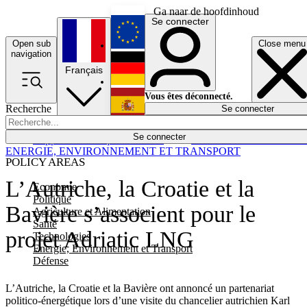
Ga naar de hoofdinhoud
Se connecter
Open sub
Close menu
English
navigation
Français
Deutsch
Vous êtes déconnecté.
Recherche
Se connecter
Español
Lumières éteintes
Se connecter
Rapporteur
Politique
Économie
Newsletters
Evénements
Em
ENERGIE, ENVIRONNEMENT ET TRANSPORT
POLICY AREAS
L’Autriche, la Croatie et la
Economie
Politique
Bavière s’associent pour le
Agriculture et Alimentation
Santé
projet Adriatic LNG
Technologies
Energie, Environnement et Transport
Défense
L’Autriche, la Croatie et la Bavière ont annoncé un partenariat
politico-énergétique lors d’une visite du chancelier autrichien Karl