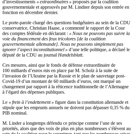
d’investissements
« extraordinaires »
proposés par la coalition
gouvernementale et approuvés par M. Lindner depuis son entrée en
fonction en décembre dernier.
Le porte-parole chargé des questions budgétaires au sein de la CDU
conservatrice, Christian Haase, a commenté le rapport de la Cour
des comptes fédérale en déclarant :
« Nous ne pouvons pas suivre la
voie du financement des feux tricolores [de la coalition
gouvernementale allemande]. Nous ne pouvons simplement pas
ignorer l’aspect inconstitutionnel »
d’une telle politique, a déclaré le
député de la CDU au journal
Handelsblatt
.
Ces mesures, ainsi que le fonds de défense extraordinaire de
100 milliards d’euros mis en place par M. Scholz à la suite de
l’invasion de l’Ukraine par la Russie et le plan de sauvetage post-
Covid-19 d’un montant de 60 milliards d’euros, ont marqué un
changement par rapport à la réticence traditionnelle de l’Allemagne
à l’égard des dépenses publiques.
Le
« frein à l’endettement »
figure dans la constitution allemande et
stipule que les emprunts annuels ne doivent pas dépasser 0,35 % du
PIB nominal.
M. Linder a longtemps défendu ce principe comme l’une de ses
priorités, alors que des voix de plus en plus nombreuses s’élèvent au
sein de la coalition pour le supprimer, tant que les nombreuses crises