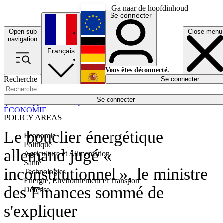
Ga naar de hoofdinhoud
Se connecter
Open sub
Close menu
English
navigation
Français
Deutsch
Vous êtes déconnecté.
Recherche
Se connecter
Español
Lumières éteintes
Se connecter
Rapporteur
Politique
Économie
Newsletters
Evénements
Em
ÉCONOMIE
POLICY AREAS
Le bouclier énergétique
Economie
Politique
allemand jugé «
Agriculture et Alimentation
Santé
inconstitutionnel », le ministre
Technologies
Energie, Environnement et Transport
des Finances sommé de
Défense
s'expliquer