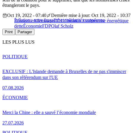
étrangleront le pays.
Oct 19, 2022 - 07:40
Dernière mise à jour: Oct 19, 2022 - 10:37
Inflation : entre frugalité et solidarité européenne
Économie
Allemagne
CDU
Christian Lindner
crise énergétique
dette
Économie
FDP
Olaf Scholz
Print
Partager
LES PLUS LUS
POLITIQUE
EXCLUSIF : L'Islande demande à Bruxelles de ne pas s'immiscer
dans son référendum sur l'UE
07.08.2026
ÉCONOMIE
Merci la Chine : elle a sauvé l’économie mondiale
27.07.2026
POLITIQUE