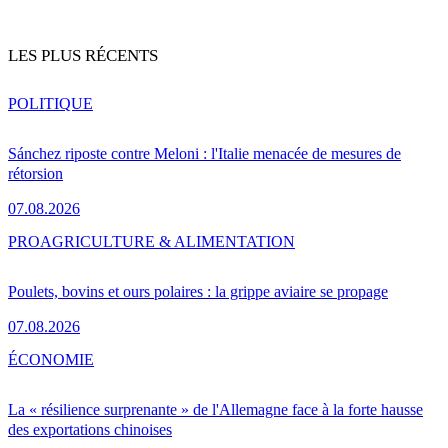
LES PLUS RÉCENTS
POLITIQUE
Sánchez riposte contre Meloni : l'Italie menacée de mesures de
rétorsion
07.08.2026
PRO
AGRICULTURE & ALIMENTATION
Poulets, bovins et ours polaires : la grippe aviaire se propage
07.08.2026
ÉCONOMIE
La « résilience surprenante » de l'Allemagne face à la forte hausse
des exportations chinoises