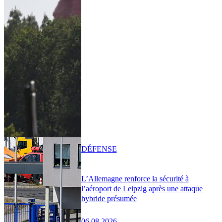
DÉFENSE
L’Allemagne renforce la sécurité à
l’aéroport de Leipzig après une attaque
hybride présumée
06.08.2026