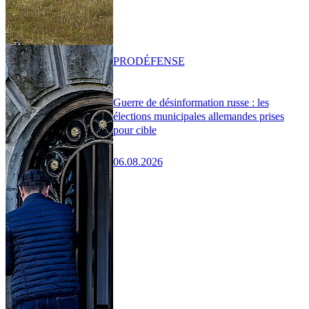
PRO
DÉFENSE
Guerre de désinformation russe : les
élections municipales allemandes prises
pour cible
06.08.2026