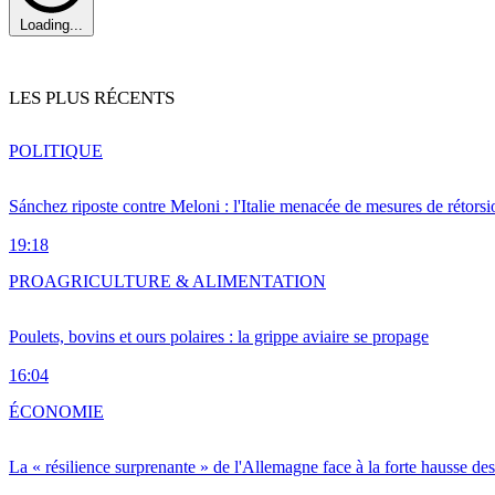
Loading...
LES PLUS RÉCENTS
POLITIQUE
Sánchez riposte contre Meloni : l'Italie menacée de mesures de rétorsi
19:18
PRO
AGRICULTURE & ALIMENTATION
Poulets, bovins et ours polaires : la grippe aviaire se propage
16:04
ÉCONOMIE
La « résilience surprenante » de l'Allemagne face à la forte hausse de