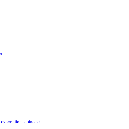
on
s exportations chinoises