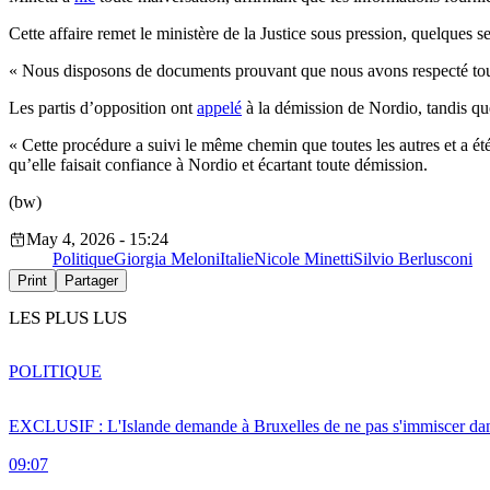
Cette affaire remet le ministère de la Justice sous pression, quelques 
« Nous disposons de documents prouvant que nous avons respecté tou
Les partis d’opposition ont
appelé
à la démission de Nordio, tandis que
« Cette procédure a suivi le même chemin que toutes les autres et a été m
qu’elle faisait confiance à Nordio et écartant toute démission.
(bw)
May 4, 2026 - 15:24
Politique
Giorgia Meloni
Italie
Nicole Minetti
Silvio Berlusconi
Print
Partager
LES PLUS LUS
POLITIQUE
EXCLUSIF : L'Islande demande à Bruxelles de ne pas s'immiscer dan
09:07