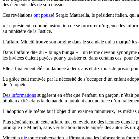
des éléments clés de son dossier.
Ces révélations
ont poussé
Sergio Mattarella, le président italien, qui
« Le président a donné instruction de se procurer d’urgence les informat
au ministère de la Justice.
L’affaire Minetti trouve son origine dans le scandale qui a marqué les
Dans l’affaire dite du « bunga bunga » – un terme devenu synonyme des
les invitées étaient payées pour y assister et, dans certains cas, pour fo
Elle a finalement été condamnée à deux ans et dix mois de prison pou
La grâce était motivée par la nécessité de s’occuper d’un enfant adop
de l’enquête.
Des informations
suggèrent en effet que l’enfant, un garçon, n’était pe
hôpitaux cités dans la demande n’auraient aucune trace d’un traitement
L’adoption elle-même fait l’objet d’un examen minutieux, les médias u
Plus généralement, cette affaire met en évidence des lacunes dans le p
juridique de Minetti, sans vérification directe auprès des autorités ur
Minetti a
nié
toute malversation, affirmant que les informations fourni