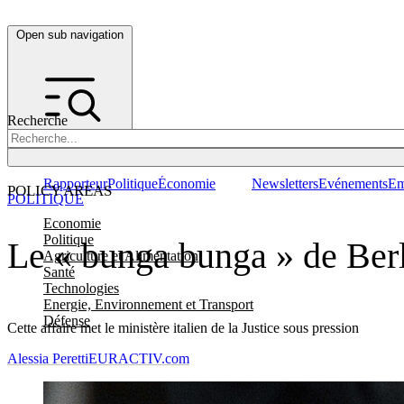
Open sub navigation
Recherche
Rapporteur
Politique
Économie
Newsletters
Evénements
Em
POLICY AREAS
POLITIQUE
Economie
Politique
Le « bunga bunga » de Berl
Agriculture et Alimentation
Santé
Technologies
Energie, Environnement et Transport
Défense
Cette affaire met le ministère italien de la Justice sous pression
Alessia Peretti
EURACTIV.com