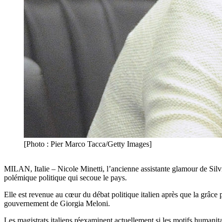
[Photo : Pier Marco Tacca/Getty Images]
MILAN, Italie – Nicole Minetti, l’ancienne assistante glamour de Silv
polémique politique qui secoue le pays.
Elle est revenue au cœur du débat politique italien après que la grâce p
gouvernement de Giorgia Meloni.
Les magistrats italiens réexaminent actuellement si les motifs humanit