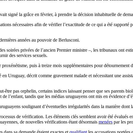
 avait signé la grâce en février, à prendre la décision inhabituelle de de
ions nécessaires afin de vérifier l’exactitude de ce qui a été rapporté p
 dernières années au pouvoir de Berlusconi.
 soirées privées de l’ancien Premier ministre –, les tribunaux ont est
urnir des services sexuels.
r proxénétisme, puis à treize mois supplémentaires pour détournement d
té en Uruguay, décrit comme gravement malade et nécessitant une assista
ut-être pas orphelin, certains indices laissant penser que ses parents bio
 de l’enfant, tandis que les médias uruguayens ont mis en évidence d’éve
ruguayens soulignant d’éventuelles irrégularités dans la manière dont 
rocessus de vérification. Les éléments clés semblent avoir été évalués e
uguayennes, de nouvelles vérifications étant désormais
menées
par les pro
es dans sa demande étaient exactes et
qualifiant
les accusations portées c