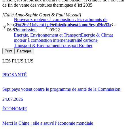
de fin de vente des voitures thermiques d’ici 2035.
[Édité Anne-Sophie Gayet & Paul Messad]
Nouveaux moteurs à combustion : les carburants de
Sep 25, 2023 -
synthèse doivent être climatiquement neutres, selon la
Dernière mise à jour: Sep 25, 2023 -
06:53
Commission
09:22
Energie, Environnement et Transport
Energie & Climat
moteur à combustion interne
neutralité carbone
Transport & Environment
Transport Routier
Print
Partager
LES PLUS LUS
PRO
SANTÉ
Sept pays votent contre le programme de santé de la Commission
24.07.2026
ÉCONOMIE
Merci la Chine : elle a sauvé l’économie mondiale