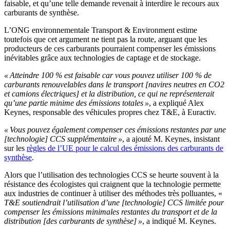
faisable, et qu’une telle demande revenait à interdire le recours aux
carburants de synthèse.
L’ONG environnementale Transport & Environment estime
toutefois que cet argument ne tient pas la route, arguant que les
producteurs de ces carburants pourraient compenser les émissions
inévitables grâce aux technologies de captage et de stockage.
« Atteindre 100 % est faisable car vous pouvez utiliser 100 % de
carburants renouvelables dans le transport [navires neutres en CO2
et camions électriques] et la distribution, ce qui ne représenterait
qu’une partie minime des émissions totales »
, a expliqué Alex
Keynes, responsable des véhicules propres chez T&E, à Euractiv.
« Vous pouvez également compenser ces émissions restantes par une
[technologie] CCS supplémentaire »
, a ajouté M. Keynes, insistant
sur les
règles de l’UE pour le calcul des émissions des carburants de
synthèse
.
Alors que l’utilisation des technologies CCS se heurte souvent à la
résistance des écologistes qui craignent que la technologie permette
aux industries de continuer à utiliser des méthodes très polluantes, «
T&E soutiendrait l’utilisation d’une [technologie] CCS limitée pour
compenser les émissions minimales restantes du transport et de la
distribution [des carburants de synthèse] »
, a indiqué M. Keynes.