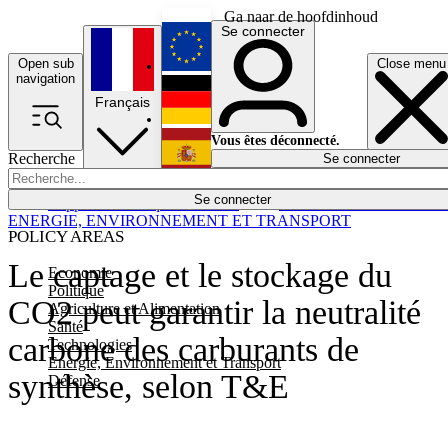
Ga naar de hoofdinhoud
Se connecter
Open sub
Close menu
English
navigation
Français
Deutsch
Vous êtes déconnecté.
Recherche
Se connecter
Español
Lumières éteintes
Se connecter
Rapporteur
Politique
Économie
Newsletters
Evénements
Em
ENERGIE, ENVIRONNEMENT ET TRANSPORT
POLICY AREAS
Le captage et le stockage du
Economie
Politique
CO2 peut garantir la neutralité
Agriculture et Alimentation
Santé
carbone des carburants de
Technologies
Energie, Environnement et Transport
synthèse, selon T&E
Défense