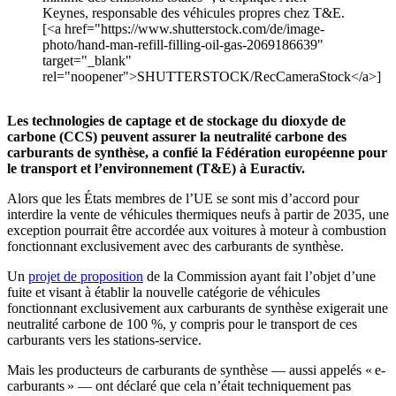
Keynes, responsable des véhicules propres chez T&E.
[<a href="https://www.shutterstock.com/de/image-
photo/hand-man-refill-filling-oil-gas-2069186639"
target="_blank"
rel="noopener">SHUTTERSTOCK/RecCameraStock</a>]
Les technologies de captage et de stockage du dioxyde de
carbone (CCS) peuvent assurer la neutralité carbone des
carburants de synthèse, a confié la Fédération européenne pour
le transport et l’environnement (T&E) à Euractiv.
Alors que les États membres de l’UE se sont mis d’accord pour
interdire la vente de véhicules thermiques neufs à partir de 2035, une
exception pourrait être accordée aux voitures à moteur à combustion
fonctionnant exclusivement avec des carburants de synthèse.
Un
projet de proposition
de la Commission ayant fait l’objet d’une
fuite et visant à établir la nouvelle catégorie de véhicules
fonctionnant exclusivement aux carburants de synthèse exigerait une
neutralité carbone de 100 %, y compris pour le transport de ces
carburants vers les stations-service.
Mais les producteurs de carburants de synthèse — aussi appelés « e-
carburants » — ont déclaré que cela n’était techniquement pas