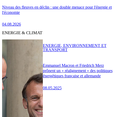
Niveau des fleuves en déclin : une double menace pour l'énergie et
l'économie
04.08.2026
ENERGIE & CLIMAT
ENERGIE, ENVIRONNEMENT ET
TRANSPORT
Emmanuel Macron et Friedrich Merz
prônent un « réalignement » des politiques
énergétiques française et allemande
08.05.2025