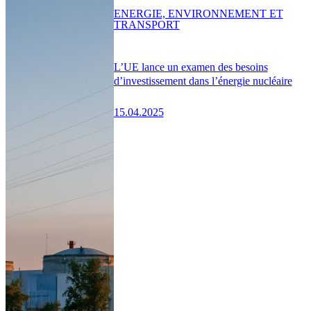
ENERGIE, ENVIRONNEMENT ET
TRANSPORT
L’UE lance un examen des besoins
d’investissement dans l’énergie nucléaire
15.04.2025