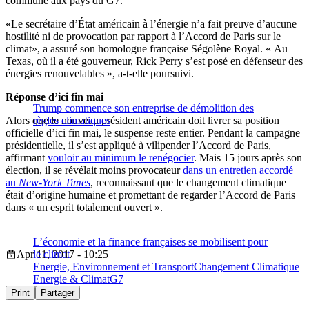
commune aux pays du G7.
«Le secrétaire d’État américain à l’énergie n’a fait preuve d’aucune
hostilité ni de provocation par rapport à l’Accord de Paris sur le
climat», a assuré son homologue française Ségolène Royal. « Au
Texas, où il a été gouverneur, Rick Perry s’est posé en défenseur des
énergies renouvelables », a-t-elle poursuivi.
R
éponse d’ici fin mai
Trump commence son entreprise de démolition des
Alors que le nouveau président américain doit livrer sa position
règles climatiques
officielle d’ici fin mai, le suspense reste entier. Pendant la campagne
présidentielle, il s’est appliqué à vilipender l’Accord de Paris,
affirmant
vouloir au minimum le renégocier
. Mais 15 jours après son
élection, il se révélait moins provocateur
dans un entretien accordé
au
New-York Times
, reconnaissant que le changement climatique
était d’origine humaine et promettant de regarder l’Accord de Paris
dans « un esprit totalement ouvert ».
L’économie et la finance françaises se mobilisent pour
Apr 11, 2017 - 10:25
le climat
Energie, Environnement et Transport
Changement Climatique
Energie & Climat
G7
Print
Partager