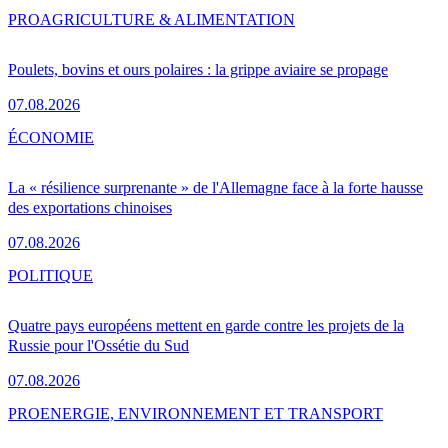
PRO
AGRICULTURE & ALIMENTATION
Poulets, bovins et ours polaires : la grippe aviaire se propage
07.08.2026
ÉCONOMIE
La « résilience surprenante » de l'Allemagne face à la forte hausse
des exportations chinoises
07.08.2026
POLITIQUE
Quatre pays européens mettent en garde contre les projets de la
Russie pour l'Ossétie du Sud
07.08.2026
PRO
ENERGIE, ENVIRONNEMENT ET TRANSPORT