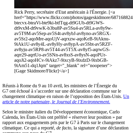
Rick Perry, secrétaire d'Etat américain à l'Énergie. [<a
href="https://www.flickr.com/photos/gageskidmore/6871688245/
btecvx-bteaVi-bte9ki-btfTqg-dt9GUb-dt9GWS-
dt9vxM-dt9vwK-b3bu8P-av5Su4-av5RLa-av8y9w-
av5T9M-av5Sep-av5S4t-av8ybJ-av8yno-av5RGX-
av5Sr2-aqoMre-aqoUjV-aqrxzw-aqoKeB-9iAknu-
9iAk1U-av8y4L-av8yHy-av8ypA-av5Sbt-av5RZF-
av8yju-av5RP8-av5T44-av5T5X-av8yf5-aqrwGS-
aqrr29-aqrtUo-av5SNn-av8xsS-av8ysN-aqoPUr-
aqoJi2-aqoHCv-9iAkz7-9ixcyB-9ixdzD-9ixbGB-
9iAm51-dq1Jqm" target="_blank" rel="noopener">
[Gage Skidmore/Flickr]</a>]
Réunis à Rome du 9 au 10 avril, les ministres de l’Énergie du
G7 ont échoué à s’accorder sur une déclaration commune sur le
changement climatique en raison de l’opposition des États-Unis.
Un
article de notre partenaire,
le Journal de l’Environnement
.
Selon le ministre italien du Développement économique, Carlo
Calenda, les États-Unis ont préféré « réserver leur position » par
rapport aux engagements pris par le G7 à Paris sur le changement
climatique. Ce qui a reporté,
de facto
, la signature d’une déclaration