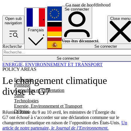
Ga naar de hoofdinhoud
Se connecter
Open sub
Close menu
English
navigation
Français
Deutsch
Vous êtes déconnecté.
Recherche
Se connecter
Español
Lumières éteintes
Se connecter
Rapporteur
Politique
Économie
Newsletters
Evénements
Em
ENERGIE, ENVIRONNEMENT ET TRANSPORT
POLICY AREAS
Le changement climatique
Economie
Politique
divise le G7
Agriculture et Alimentation
Santé
Technologies
Energie, Environnement et Transport
Défense
Réunis à Rome du 9 au 10 avril, les ministres de l’Énergie du
G7 ont échoué à s’accorder sur une déclaration commune sur le
changement climatique en raison de l’opposition des États-Unis.
Un
article de notre partenaire,
le Journal de l’Environnement
.