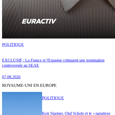
POLITIQUE
EXCLUSIF : La France et l'Espagne critiquent une nomination
controversée au SEAE
07.08.2026
ROYAUME-UNI EN EUROPE
POLITIQUE
Keir Starmer, Olaf Scholz et le « paradoxe