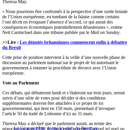
Theresa May.
« Nous pourrions être confrontés à la perspective d’une sortie brutale
de l’Union européenne, en tombant de la falaise comme certains
l’ont décrit en évoquant l’absence d’accord, ce qui aurait des
conséquences économiques potentiellement désastreuses », estime
Neil Carmichael dans une tribune publiée par le
Mail on Sunday
.
>>Lire :
Les députés britanniques commencent enfin à débattre
du Brexit
Cette prise de position intervient à la veille d’une nouvelle phase de
discussion au parlement national sur le projet de loi autorisant le
gouvernement à entamer la procédure de divorce avec l’Union
européenne.
Vote au Parlement
Ces débats, qui débuteront lundi et s’étaleront sur trois jours, seront
suivis d’une série de votes pour décider si des conditions
supplémentaires doivent être attachées à ce projet de loi
gouvernemental, qui tient en 150 mots, permettant d’invoquer
l’article 50 du traité de Lisbonne d’ici au 31 mars.
Theresa May a déclaré que le parlement aurait, au terme des
La Cour suprême donne les clefs du Brexit au
négociations avec l’UE, le choix entre accepter l’accord tel quel ou