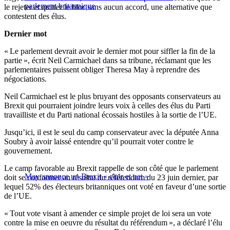
parlement britannique
le rejeter et quitter le bloc sans aucun accord, une alternative que
contestent des élus.
Dernier mot
« Le parlement devrait avoir le dernier mot pour siffler la fin de la
partie », écrit Neil Carmichael dans sa tribune, réclamant que les
parlementaires puissent obliger Theresa May à reprendre des
négociations.
Neil Carmichael est le plus bruyant des opposants conservateurs au
Brexit qui pourraient joindre leurs voix à celles des élus du Parti
travailliste et du Parti national écossais hostiles à la sortie de l’UE.
Jusqu’ici, il est le seul du camp conservateur avec la députée Anna
Soubry à avoir laissé entendre qu’il pourrait voter contre le
gouvernement.
Le camp favorable au Brexit rappelle de son côté que le parlement
May annonce un Brexit « clair et net »
doit se conformer au résultat du référendum du 23 juin dernier, par
lequel 52% des électeurs britanniques ont voté en faveur d’une sortie
de l’UE.
« Tout vote visant à amender ce simple projet de loi sera un vote
contre la mise en oeuvre du résultat du référendum », a déclaré l’élu