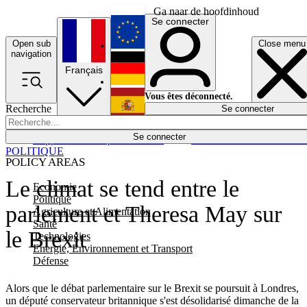
Ga naar de hoofdinhoud
Se connecter
Open sub
Close menu
English
navigation
Français
Deutsch
Vous êtes déconnecté.
Recherche
Se connecter
Español
Lumières éteintes
Se connecter
Rapporteur
Politique
Économie
Newsletters
Evénements
Em
POLITIQUE
POLICY AREAS
Le climat se tend entre le
Economie
Politique
parlement et Theresa May sur
Agriculture et Alimentation
Santé
le Brexit
Technologies
Energie, Environnement et Transport
Défense
Alors que le débat parlementaire sur le Brexit se poursuit à Londres,
un député conservateur britannique s'est désolidarisé dimanche de la