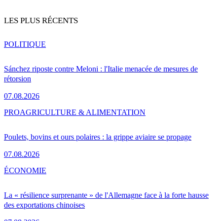
LES PLUS RÉCENTS
POLITIQUE
Sánchez riposte contre Meloni : l'Italie menacée de mesures de
rétorsion
07.08.2026
PRO
AGRICULTURE & ALIMENTATION
Poulets, bovins et ours polaires : la grippe aviaire se propage
07.08.2026
ÉCONOMIE
La « résilience surprenante » de l'Allemagne face à la forte hausse
des exportations chinoises