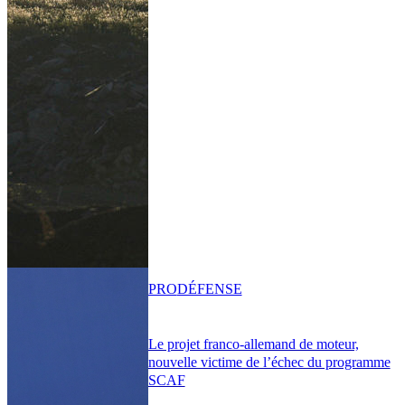
PRO
DÉFENSE
Le projet franco-allemand de moteur,
nouvelle victime de l’échec du programme
SCAF