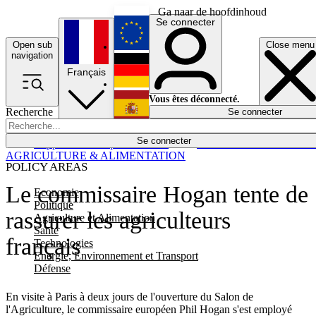
Ga naar de hoofdinhoud
Se connecter
Open sub
Close menu
English
navigation
Français
Deutsch
Vous êtes déconnecté.
Recherche
Se connecter
Español
Lumières éteintes
Se connecter
Rapporteur
Politique
Économie
Newsletters
Evénements
Em
AGRICULTURE & ALIMENTATION
POLICY AREAS
Le commissaire Hogan tente de
Economie
Politique
rassurer les agriculteurs
Agriculture et Alimentation
Santé
français
Technologies
Energie, Environnement et Transport
Défense
En visite à Paris à deux jours de l'ouverture du Salon de
l'Agriculture, le commissaire européen Phil Hogan s'est employé