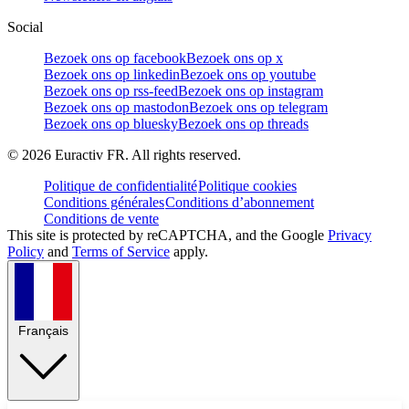
Social
Bezoek ons op facebook
Bezoek ons op x
Bezoek ons op linkedin
Bezoek ons op youtube
Bezoek ons op rss-feed
Bezoek ons op instagram
Bezoek ons op mastodon
Bezoek ons op telegram
Bezoek ons op bluesky
Bezoek ons op threads
©
2026
Euractiv FR. All rights reserved.
Politique de confidentialité
Politique cookies
Conditions générales
Conditions d’abonnement
Conditions de vente
This site is protected by reCAPTCHA, and the Google
Privacy
Policy
and
Terms of Service
apply.
Français