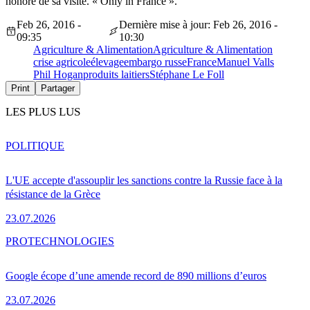
honore de sa visite. « Only in France ».
Feb 26, 2016 -
Dernière mise à jour: Feb 26, 2016 -
09:35
10:30
Agriculture & Alimentation
Agriculture & Alimentation
crise agricole
élevage
embargo russe
France
Manuel Valls
Phil Hogan
produits laitiers
Stéphane Le Foll
Print
Partager
LES PLUS LUS
POLITIQUE
L'UE accepte d'assouplir les sanctions contre la Russie face à la
résistance de la Grèce
23.07.2026
PRO
TECHNOLOGIES
Google écope d’une amende record de 890 millions d’euros
23.07.2026