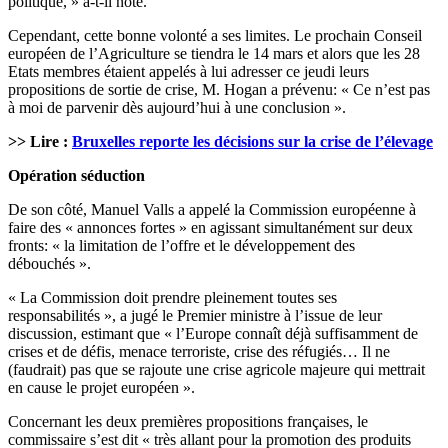
politique, » a-t-il noté.
Cependant, cette bonne volonté a ses limites. Le prochain Conseil
européen de l’Agriculture se tiendra le 14 mars et alors que les 28
Etats membres étaient appelés à lui adresser ce jeudi leurs
propositions de sortie de crise, M. Hogan a prévenu: « Ce n’est pas
à moi de parvenir dès aujourd’hui à une conclusion ».
>> Lire :
Bruxelles reporte les décisions sur la crise de l’élevage
Opération séduction
De son côté, Manuel Valls a appelé la Commission européenne à
faire des « annonces fortes » en agissant simultanément sur deux
fronts: « la limitation de l’offre et le développement des
débouchés ».
« La Commission doit prendre pleinement toutes ses
responsabilités », a jugé le Premier ministre à l’issue de leur
discussion, estimant que « l’Europe connaît déjà suffisamment de
crises et de défis, menace terroriste, crise des réfugiés… Il ne
(faudrait) pas que se rajoute une crise agricole majeure qui mettrait
en cause le projet européen ».
Concernant les deux premières propositions françaises, le
commissaire s’est dit « très allant pour la promotion des produits