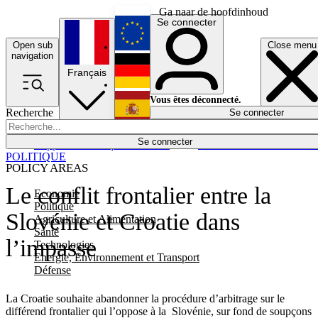
Ga naar de hoofdinhoud
Se connecter
Open sub
Close menu
English
navigation
Français
Deutsch
Vous êtes déconnecté.
Recherche
Se connecter
Español
Lumières éteintes
Se connecter
Rapporteur
Politique
Économie
Newsletters
Evénements
Em
POLITIQUE
POLICY AREAS
Le conflit frontalier entre la
Economie
Politique
Slovénie et Croatie dans
Agriculture et Alimentation
Santé
l’impasse
Technologies
Energie, Environnement et Transport
Défense
La Croatie souhaite abandonner la procédure d’arbitrage sur le
différend frontalier qui l’oppose à la Slovénie, sur fond de soupçons