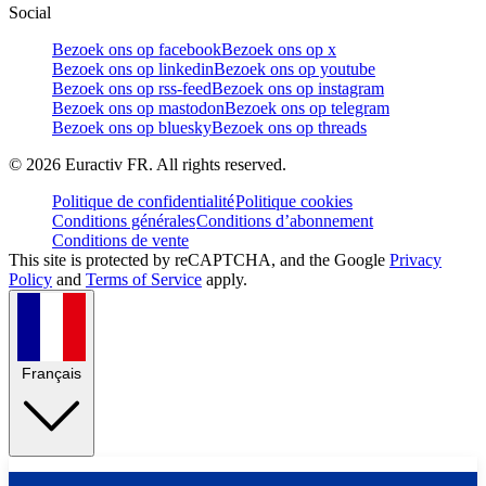
Social
Bezoek ons op facebook
Bezoek ons op x
Bezoek ons op linkedin
Bezoek ons op youtube
Bezoek ons op rss-feed
Bezoek ons op instagram
Bezoek ons op mastodon
Bezoek ons op telegram
Bezoek ons op bluesky
Bezoek ons op threads
©
2026
Euractiv FR. All rights reserved.
Politique de confidentialité
Politique cookies
Conditions générales
Conditions d’abonnement
Conditions de vente
This site is protected by reCAPTCHA, and the Google
Privacy
Policy
and
Terms of Service
apply.
Français