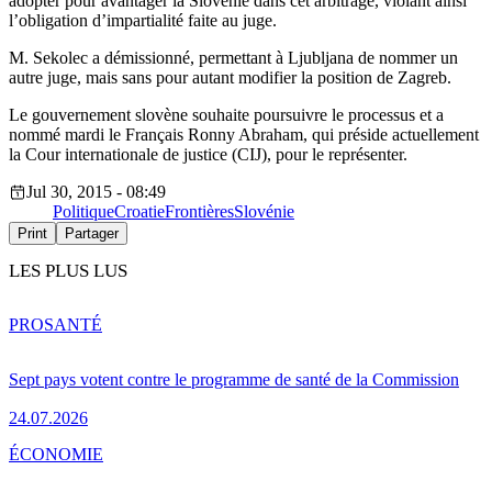
adopter pour avantager la Slovénie dans cet arbitrage, violant ainsi
l’obligation d’impartialité faite au juge.
M. Sekolec a démissionné, permettant à Ljubljana de nommer un
autre juge, mais sans pour autant modifier la position de Zagreb.
Le gouvernement slovène souhaite poursuivre le processus et a
nommé mardi le Français Ronny Abraham, qui préside actuellement
la Cour internationale de justice (CIJ), pour le représenter.
Jul 30, 2015 - 08:49
Politique
Croatie
Frontières
Slovénie
Print
Partager
LES PLUS LUS
PRO
SANTÉ
Sept pays votent contre le programme de santé de la Commission
24.07.2026
ÉCONOMIE