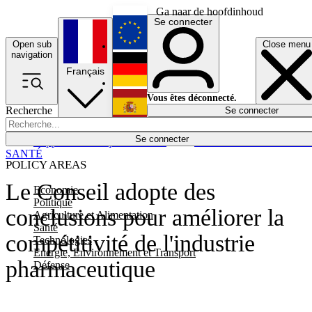
Ga naar de hoofdinhoud
Se connecter
Open sub
Close menu
English
navigation
Français
Deutsch
Vous êtes déconnecté.
Recherche
Se connecter
Español
Lumières éteintes
Se connecter
Rapporteur
Politique
Économie
Newsletters
Evénements
Em
SANTÉ
POLICY AREAS
Le Conseil adopte des
Economie
Politique
conclusions pour améliorer la
Agriculture et Alimentation
Santé
compétitivité de l'industrie
Technologies
Energie, Environnement et Transport
pharmaceutique
Défense