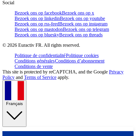
Social
Bezoek ons op facebook
Bezoek ons op x
Bezoek ons op linkedin
Bezoek ons op youtube
Bezoek ons op rss-feed
Bezoek ons op instagram
Bezoek ons op mastodon
Bezoek ons op telegram
Bezoek ons op bluesky
Bezoek ons op threads
©
2026
Euractiv FR. All rights reserved.
Politique de confidentialité
Politique cookies
Conditions générales
Conditions d’abonnement
Conditions de vente
This site is protected by reCAPTCHA, and the Google
Privacy
Policy
and
Terms of Service
apply.
Français