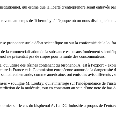
tutionnel, qui estime que la liberté d’entreprendre serait entravée par
t revenu au temps de Tchernobyl à l’époque où on nous disait que le nuage
r se prononcer sur le débat scientifique ou sur la conformité de la loi f
e de la commercialisation de la substance est « sans fondement scientifi
hénol ne présentait pas de risque pour la santé des consommateurs.
, qui utilise des résines contenant du bisphenol A, est à l’export » expl
it entre la France et la Commission européenne autour de la dangerosité d
anitaire allemande, comme américaine, ont émis des avis différents ; seul
’Anses » souligne M. Loubry, qui s’interroge sur l’indépendance de l’insti
nterdiction de la molécule, tout en constatant au sein d’une note de bas d
ernier sur le cas du bisphénol A. La DG Industrie à propos de l’entrave