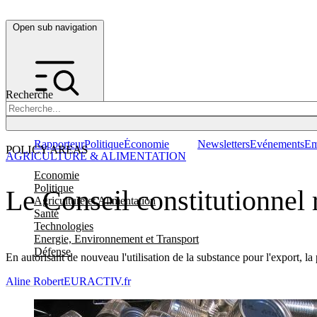
Open sub navigation
Recherche
Rapporteur
Politique
Économie
Newsletters
Evénements
Em
POLICY AREAS
AGRICULTURE & ALIMENTATION
Economie
Politique
Le Conseil constitutionnel 
Agriculture et Alimentation
Santé
Technologies
Energie, Environnement et Transport
Défense
En autorisant de nouveau l'utilisation de la substance pour l'export, la p
Aline Robert
EURACTIV.fr