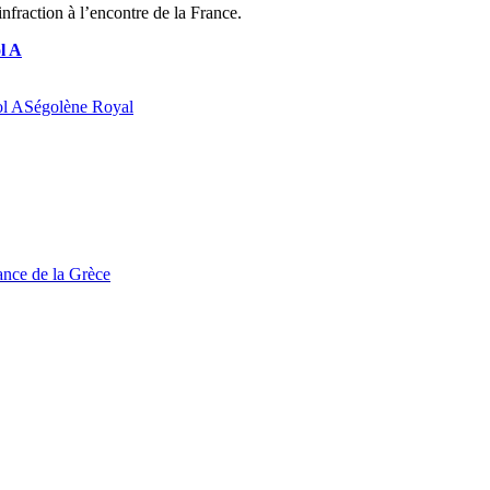
nfraction à l’encontre de la France.
ol A
ol A
Ségolène Royal
tance de la Grèce