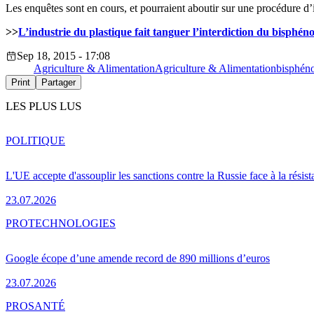
Les enquêtes sont en cours, et pourraient aboutir sur une procédure d’i
>>
L’industrie du plastique fait tanguer l’interdiction du bisphén
Sep 18, 2015 - 17:08
Agriculture & Alimentation
Agriculture & Alimentation
bisphén
Print
Partager
LES PLUS LUS
POLITIQUE
L'UE accepte d'assouplir les sanctions contre la Russie face à la résis
23.07.2026
PRO
TECHNOLOGIES
Google écope d’une amende record de 890 millions d’euros
23.07.2026
PRO
SANTÉ