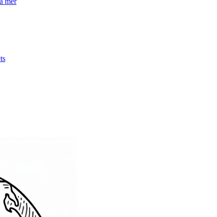
la mer
ts