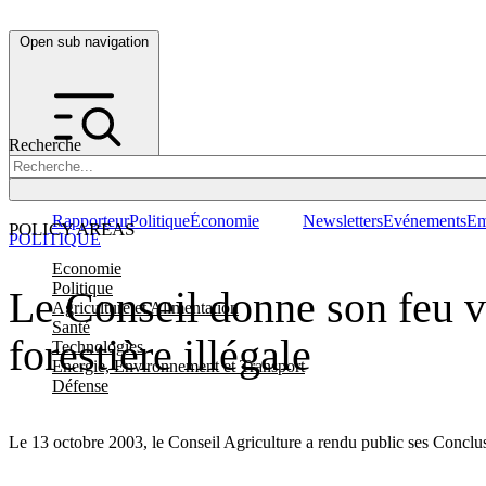
Open sub navigation
Recherche
Rapporteur
Politique
Économie
Newsletters
Evénements
Em
POLICY AREAS
POLITIQUE
Economie
Politique
Le Conseil donne son feu ve
Agriculture et Alimentation
Santé
forestière illégale
Technologies
Energie, Environnement et Transport
Défense
Le 13 octobre 2003, le Conseil Agriculture a rendu public ses Conclusio