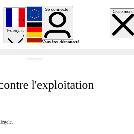
Se connecter
Close menu
English
Français
Deutsch
Vous êtes déconnecté.
Se connecter
Español
Lumières éteintes
ontre l'exploitation
légale.