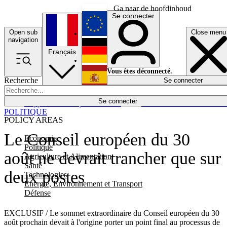
Ga naar de hoofdinhoud
Se connecter
Open sub
Close menu
English
navigation
Français
Deutsch
Vous êtes déconnecté.
Recherche
Se connecter
Español
Lumières éteintes
Se connecter
Rapporteur
Politique
Économie
Newsletters
Evénements
Em
POLITIQUE
POLICY AREAS
Le Conseil européen du 30
Economie
Politique
août ne devrait trancher que sur
Agriculture et Alimentation
Santé
deux postes
Technologies
Energie, Environnement et Transport
Défense
EXCLUSIF / Le sommet extraordinaire du Conseil européen du 30
août prochain devait à l'origine porter un point final au processus de