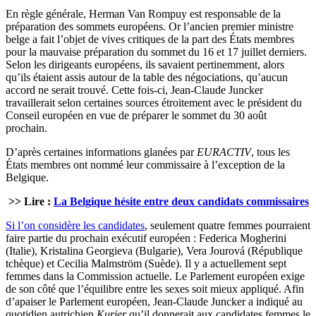
En règle générale, Herman Van Rompuy est responsable de la
préparation des sommets européens. Or l’ancien premier ministre
belge a fait l’objet de vives critiques de la part des États membres
pour la mauvaise préparation du sommet du 16 et 17 juillet derniers.
Selon les dirigeants européens, ils savaient pertinemment, alors
qu’ils étaient assis autour de la table des négociations, qu’aucun
accord ne serait trouvé. Cette fois-ci, Jean-Claude Juncker
travaillerait selon certaines sources étroitement avec le président du
Conseil européen en vue de préparer le sommet du 30 août
prochain.
D’après certaines informations glanées par
EURACTIV
, tous les
États membres ont nommé leur commissaire à l’exception de la
Belgique.
>> Lire :
La Belgique hésite entre deux candidats commissaires
Si l’on considère les candidates
, seulement quatre femmes pourraient
faire partie du prochain exécutif européen : Federica Mogherini
(Italie), Kristalina Georgieva (Bulgarie), Vera Jourová (République
tchèque) et Cecilia Malmström (Suède). Il y a actuellement sept
femmes dans la Commission actuelle. Le Parlement européen exige
de son côté que l’équilibre entre les sexes soit mieux appliqué. Afin
d’apaiser le Parlement européen, Jean-Claude Juncker a indiqué au
quotidien autrichien
Kurier
qu’il donnerait aux candidates femmes le