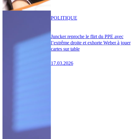
POLITIQUE
Juncker reproche le flirt du PPE avec
l’extrême droite et exhorte Weber à jouer
cartes sur table
17.03.2026