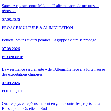
Sánchez riposte contre Meloni : l'Italie menacée de mesures de
rétorsion
07.08.2026
PRO
AGRICULTURE & ALIMENTATION
Poulets, bovins et ours polaires : la grippe aviaire se propage
07.08.2026
ÉCONOMIE
La « résilience surprenante » de l'Allemagne face à la forte hausse
des exportations chinoises
07.08.2026
POLITIQUE
Quatre pays européens mettent en garde contre les projets de la
Russie pour l'Ossétie du Sud