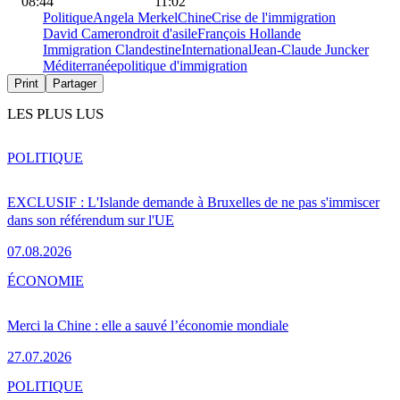
08:44
11:02
Politique
Angela Merkel
Chine
Crise de l'immigration
David Cameron
droit d'asile
François Hollande
Immigration Clandestine
International
Jean-Claude Juncker
Méditerranée
politique d'immigration
Print
Partager
LES PLUS LUS
POLITIQUE
EXCLUSIF : L'Islande demande à Bruxelles de ne pas s'immiscer
dans son référendum sur l'UE
07.08.2026
ÉCONOMIE
Merci la Chine : elle a sauvé l’économie mondiale
27.07.2026
POLITIQUE