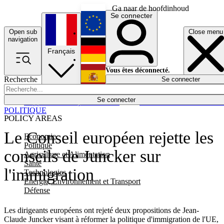
Ga naar de hoofdinhoud
Se connecter
Open sub
Close menu
English
navigation
Français
Deutsch
Vous êtes déconnecté.
Recherche
Se connecter
Español
Lumières éteintes
Se connecter
Rapporteur
Politique
Économie
Newsletters
Evénements
Em
POLITIQUE
POLICY AREAS
Le Conseil européen rejette les
Economie
Politique
conseils de Juncker sur
Agriculture et Alimentation
Santé
l'immigration
Technologies
Energie, Environnement et Transport
Défense
Les dirigeants européens ont rejeté deux propositions de Jean-
Claude Juncker visant à réformer la politique d'immigration de l'UE,