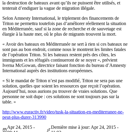
la destruction de bateaux avant qu’ils ne puissent être utilisés, et
tenterait d’endiguer la vague de migration illégale.
Selon Amnesty International, le triplement des financements de
Triton ne permettra toutefois pas d’améliorer réellement la situation
en Méditerranée, sauf si la zone de recherche et de sauvetage est
élargie à la haute mer, où le plus de migrants trouvent la mort.
« Avoir des bateaux en Méditerranée ne sert à rien si ces bateaux ne
sont pas au bon endroit, comme nous le montrent les limites fatales
de l’opération Triton. Si les bateaux restent près des côtes, les
immigrants et les réfugiés continueront de se noyer », prévient
Iverna McGowan, directrice faisant fonction du bureau d’Amnesty
International auprès des institutions européennes.
« Si le mandat de Triton n’est pas modifié, Triton ne sera pas une
solution, quelles que soient les ressources que reçoit l’opération.
Aujourd’hui, nous aurions pu trouver de vraies solutions. Que
personne ne soit dupe : ces solutions ne sont toujours pas sur la
table. »
http://www.euractiv.fr/video/tusk-la-situation-en-mediterranee-ne-
peut-plus-durer-313990
Apr 24, 2015 -
Dernière mise à jour: Apr 24, 2015 -