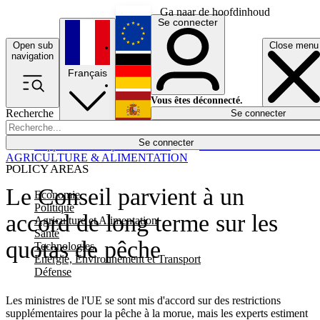
Ga naar de hoofdinhoud
Se connecter
Open sub
Close menu
English
navigation
Français
Deutsch
Vous êtes déconnecté.
Recherche
Se connecter
Español
Lumières éteintes
Se connecter
Rapporteur
Politique
Économie
Newsletters
Evénements
Em
AGRICULTURE & ALIMENTATION
POLICY AREAS
Le Conseil parvient à un
Economie
Politique
accord de long terme sur les
Agriculture et Alimentation
Santé
quotas de pêche
Technologies
Energie, Environnement et Transport
Défense
Les ministres de l'UE se sont mis d'accord sur des restrictions
supplémentaires pour la pêche à la morue, mais les experts estiment