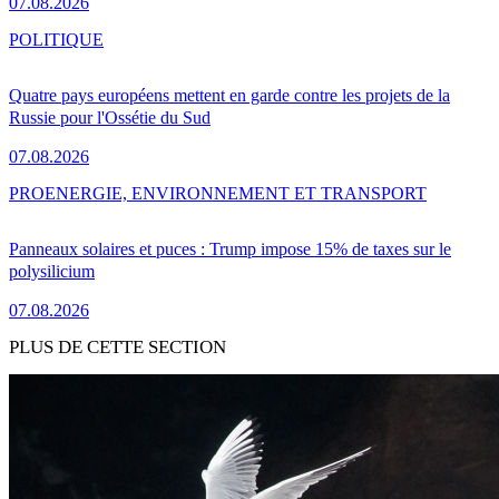
07.08.2026
POLITIQUE
Quatre pays européens mettent en garde contre les projets de la
Russie pour l'Ossétie du Sud
07.08.2026
PRO
ENERGIE, ENVIRONNEMENT ET TRANSPORT
Panneaux solaires et puces : Trump impose 15% de taxes sur le
polysilicium
07.08.2026
PLUS DE CETTE SECTION