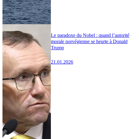
Le paradoxe du Nobel : quand l’autorité
morale norvégienne se heurte à Donald
Trump
21.01.2026