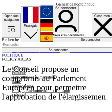
Ga naar de hoofdinhoud
Se connecter
Open sub
Close menu
English
navigation
Français
Deutsch
Vous êtes déconnecté.
Recherche
Se connecter
Español
Lumières éteintes
Se connecter
Rapporteur
Politique
Économie
Newsletters
Evénements
Em
POLITIQUE
POLICY AREAS
Le Conseil propose un
Economie
Politique
compromis au Parlement
Agriculture et Alimentation
Santé
Européen pour permettre
Technologies
Energie, Environnement et Transport
l'approbation de l'élargissemen
Défense