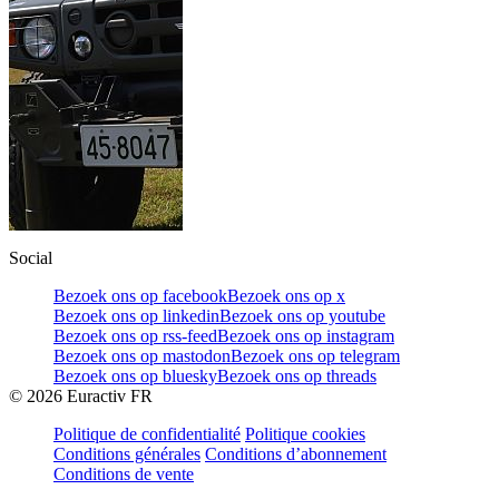
Social
Bezoek ons op facebook
Bezoek ons op x
Bezoek ons op linkedin
Bezoek ons op youtube
Bezoek ons op rss-feed
Bezoek ons op instagram
Bezoek ons op mastodon
Bezoek ons op telegram
Bezoek ons op bluesky
Bezoek ons op threads
©
2026
Euractiv FR
Politique de confidentialité
Politique cookies
Conditions générales
Conditions d’abonnement
Conditions de vente