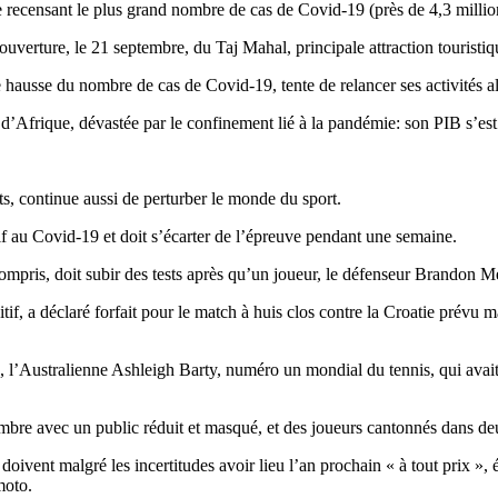
recensant le plus grand nombre de cas de Covid-19 (près de 4,3 millions
verture, le 21 septembre, du Taj Mahal, principale attraction touristique 
hausse du nombre de cas de Covid-19, tente de relancer ses activités al
 d’Afrique, dévastée par le confinement lié à la pandémie: son PIB s’e
s, continue aussi de perturber le monde du sport.
f au Covid-19 et doit s’écarter de l’épreuve pendant une semaine.
compris, doit subir des tests après qu’un joueur, le défenseur Brandon Me
itif, a déclaré forfait pour le match à huis clos contre la Croatie prév
, l’Australienne Ashleigh Barty, numéro un mondial du tennis, qui avait
mbre avec un public réduit et masqué, et des joueurs cantonnés dans deu
vent malgré les incertitudes avoir lieu l’an prochain « à tout prix », ét
moto.