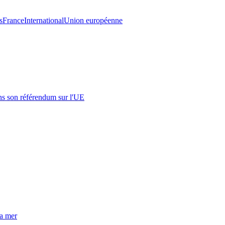
s
France
International
Union européenne
s son référendum sur l'UE
la mer