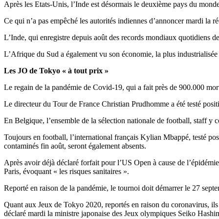
Après les Etats-Unis, l’Inde est désormais le deuxième pays du monde 
Ce qui n’a pas empêché les autorités indiennes d’annoncer mardi la réou
L’Inde, qui enregistre depuis août des records mondiaux quotidiens de 
L’Afrique du Sud a également vu son économie, la plus industrialisée
Les JO de Tokyo « à tout prix »
Le regain de la pandémie de Covid-19, qui a fait près de 900.000 mort
Le directeur du Tour de France Christian Prudhomme a été testé positi
En Belgique, l’ensemble de la sélection nationale de football, staff y 
Toujours en football, l’international français Kylian Mbappé, testé pos
contaminés fin août, seront également absents.
Après avoir déjà déclaré forfait pour l’US Open à cause de l’épidémie
Paris, évoquant « les risques sanitaires ».
Reporté en raison de la pandémie, le tournoi doit démarrer le 27 septe
Quant aux Jeux de Tokyo 2020, reportés en raison du coronavirus, ils doi
déclaré mardi la ministre japonaise des Jeux olympiques Seiko Hashi