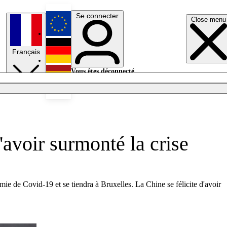
Se connecter
Close menu
English
Français
Deutsch
Vous êtes déconnecté.
Se connecter
Español
Lumières éteintes
'avoir surmonté la crise
ie de Covid-19 et se tiendra à Bruxelles. La Chine se félicite d'avoir