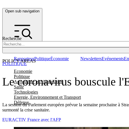
Open sub navigation
Recherche
Rapporteur
Politique
Économie
Newsletters
Evénements
Em
POLICY AREAS
POLITIQUE
Economie
Politique
Le coronavirus bouscule l'E
Agriculture et Alimentation
Santé
Technologies
Energie, Environnement et Transport
Défense
La session du Parlement européen prévue la semaine prochaine à Strasbo
surmonté la crise sanitaire.
EURACTIV France avec l'AFP