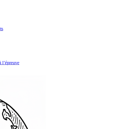
ts
à l’épreuve