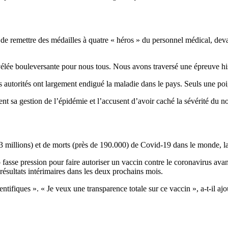
e de remettre des médailles à quatre « héros » du personnel médical, dev
élée bouleversante pour nous tous. Nous avons traversé une épreuve hist
 autorités ont largement endigué la maladie dans le pays. Seuls une po
nt sa gestion de l’épidémie et l’accusent d’avoir caché la sévérité du 
 millions) et de morts (près de 190.000) de Covid-19 dans le monde, la
sse pression pour faire autoriser un vaccin contre le coronavirus avant 
résultats intérimaires dans les deux prochains mois.
entifiques ». « Je veux une transparence totale sur ce vaccin », a-t-il aj