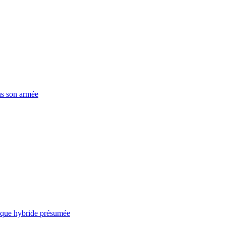
ns son armée
taque hybride présumée