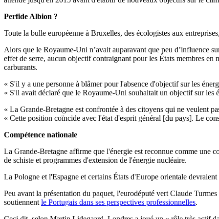
Perfide Albion ?
Toute la bulle européenne à Bruxelles, des écologistes aux entreprises
Alors que le Royaume-Uni n’avait auparavant que peu d’influence sur 
effet de serre, aucun objectif contraignant pour les États membres en ma
carburants.
« S'il y a une personne à blâmer pour l'absence d'objectif sur les éne
« S'il avait déclaré que le Royaume-Uni souhaitait un objectif sur les 
« La Grande-Bretagne est confrontée à des citoyens qui ne veulent pas qu
« Cette position coïncide avec l'état d'esprit général [du pays]. Le co
Compétence nationale
La Grande-Bretagne affirme que l'énergie est reconnue comme une compét
de schiste et programmes d'extension de l'énergie nucléaire.
La Pologne et l'Espagne et certains États d'Europe orientale devraient 
Peu avant la présentation du paquet, l'eurodéputé vert Claude Turmes 
soutiennent
le Portugais dans ses perspectives professionnelles
.
Ceci dit, selon Martin Lidegaard, Londres a joué un « rôle très actif