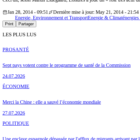
Jan 28, 2014 - 09:51
Dernière mise à jour: May 21, 2014 - 21:54
Energie, Environnement et Transport
Energie & Climat
énergies
Print
Partager
LES PLUS LUS
PRO
SANTÉ
Sept pays votent contre le programme de santé de la Commission
24.07.2026
ÉCONOMIE
Merci la Chine : elle a sauvé l’économie mondiale
27.07.2026
POLITIQUE
Une enclave espagnole dépassée par l'afflux de migrants arrivant par 