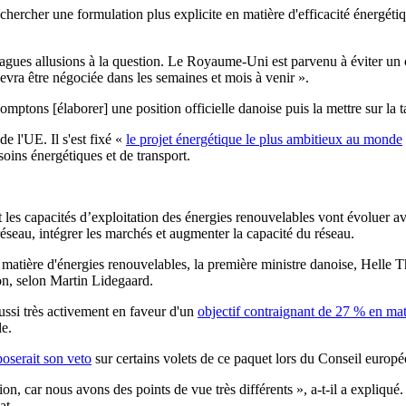
chercher une formulation plus explicite en matière d'efficacité énergét
agues allusions à la question. Le Royaume-Uni est parvenu à éviter un o
devra être négociée dans les semaines et mois à venir ».
ptons [élaborer] une position officielle danoise puis la mettre sur la ta
e l'UE. Il s'est fixé «
le projet énergétique le plus ambitieux au monde
soins énergétiques et de transport.
les capacités d’exploitation des énergies renouvelables vont évoluer av
réseau, intégrer les marchés et augmenter la capacité du réseau.
en matière d'énergies renouvelables, la première ministre danoise, Hell
on, selon Martin Lidegaard.
ussi très activement en faveur d'un
objectif contraignant de 27 % en mat
le.
oserait son veto
sur certains volets de ce paquet lors du Conseil europé
tion, car nous avons des points de vue très différents », a-t-il a expli
at.