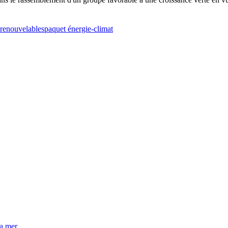
 renouvelables
paquet énergie-climat
la mer