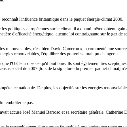
, reconnaît l'influence britannique dans le paquet énergie-climat 2030.
les politiques européennes sur le climat, il a quand même obtenu gain 
tière d'efficacité énergétique, aucune loi contraignante sur le gaz de sch
rgies renouvelables, c'est bien David Cameron », a commenté une source a
énergies renouvelables, l'équilibre des pouvoirs aurait pu changer. »
e l'UE leur dise ce qu'il faut faire. Ils sont également très sceptiques 
nsensus social de 2007 [lors de la signature du premier paquet-climat] n'e
ence nationale. De plus, les objectifs sur les énergies renouvelables p
lui emboîter le pas.
avait accusé José Manuel Barroso et sa secrétaire générale, Catherine D
 dans le rassemblement d'un groupe favorable à une croissance verte en v