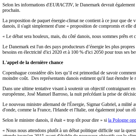
Selon les informations d'
EURACTIV
, le Danemark devrait également 
prochain.
La proposition de paquet énergie-climat ne contient à ce jour que de v
danois, il s'agit simplement d'une « proposition de compromis et elle 
« Le débat sera houleux, mais, du côté danois, nous sommes prêts et com
Le Danemark est l'un des pays producteurs d’énergie les plus propres d
besoins en électricité d'ici 2020 et à 100 % d'ici 2050 pour tous ses be
L'appel de la dernière chance
Copenhague considère dès lors qu’il est primordial de savoir comment 
moindre coût. Des représentants danois estiment qu'il faut étendre le 
Dans une ultime tentative visant à soutenir un objectif contraignant 
européenne, José Manuel Barroso, la nuit précédant la prise de décisi
Le nouveau ministre allemand de l'Énergie, Sigmar Gabriel, a milité a
d'onde, comme la France, l'Irlande et l'Italie, ont également joué un rô
Selon le ministre danois, il était « trop tôt pour dire » si
la Pologne opp
« Nous nous attendons plutôt à un débat politique difficile sur la ques
attende jusqu'en 2015 avant d'établir de nouveaux objectifs sur le clim