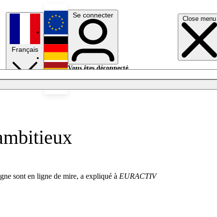
Se connecter
Close menu
English
Français
Deutsch
Vous êtes déconnecté.
Se connecter
Español
Lumières éteintes
ambitieux
e sont en ligne de mire, a expliqué à
EURACTIV