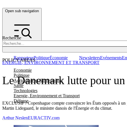
Open sub navigation
Recherche
Rapporteur
Politique
Économie
Newsletters
Evénements
Em
POLICY AREAS
ENERGIE, ENVIRONNEMENT ET TRANSPORT
Economie
Politique
Le Danemark lutte pour un 
Agriculture et Alimentation
Santé
Technologies
Energie, Environnement et Transport
Défense
EXCLUSIF / Copenhague compte convaincre les États opposés à un pa
Martin Lidegaard, le ministre danois de l'Énergie et du climat.
Arthur Neslen
EURACTIV.com