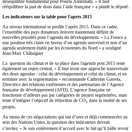
déséquilibre fondamental pour Pouria
Amirshahi
.
« Il faut
rééquilibrer la part de dons dans l’aide française » a plaidé le député.
Les indicateurs sur la table pour l'après 2015
Au niveau international se profile l’après 2015. Dans ce cadre,
l’ensemble des pays donateurs doivent maintenant définir de
nouvelles priorités pour l’agenda du développement. « La France a
une position très claire en faveur d’un agenda universel et non d’un
agenda seulement établi par les économies du Nord » a souligné
Jean-Marc Châtaigner
La question du climat et de sa place dans l'agenda post 2015 reste
également un enjeu central.
« Il faut avoir une approche transversale
des deux agendas : celui du développement et celui du climat, et en
terminer avec la segmentation » recommande
Catherine
Garreta
,
Directrice des relations extérieures et des
partenariats
de l’Agence
française de développement (
AFD
). L’agence française ne
fonctionne d’ailleurs pas par catégories de projets segmentées, mais
tente d’intégrer l’objectif de réduction de
CO
dans la moitié de ses
2
projets.
Au menu de ces négociations qui ont d’ores et déjà commencées au
sein des Nations Unies, la question des indicateurs devrait
s’inviter.
« Je suis entièrement d’accord avec le fait qu’il faille revoir