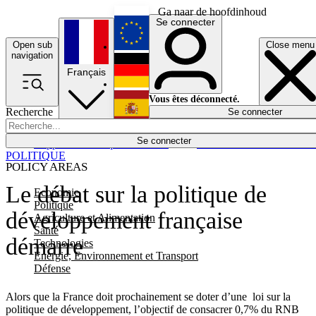
Ga naar de hoofdinhoud
Se connecter
Open sub
Close menu
English
navigation
Français
Deutsch
Vous êtes déconnecté.
Recherche
Se connecter
Español
Lumières éteintes
Se connecter
Rapporteur
Politique
Économie
Newsletters
Evénements
Em
POLITIQUE
POLICY AREAS
Le débat sur la politique de
Economie
Politique
développement française
Agriculture et Alimentation
Santé
démarre
Technologies
Energie, Environnement et Transport
Défense
Alors que la France doit prochainement se doter d’une loi sur la
politique de développement, l’objectif de consacrer 0,7% du RNB