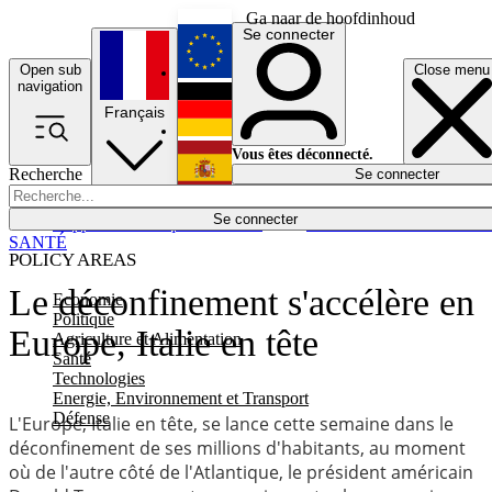
Ga naar de hoofdinhoud
Se connecter
Open sub
Close menu
English
navigation
Français
Deutsch
Vous êtes déconnecté.
Recherche
Se connecter
Español
Lumières éteintes
Se connecter
Rapporteur
Politique
Économie
Newsletters
Evénements
Em
SANTÉ
POLICY AREAS
Le déconfinement s'accélère en
Economie
Politique
Europe, Italie en tête
Agriculture et Alimentation
Santé
Technologies
Energie, Environnement et Transport
Défense
L'Europe, Italie en tête, se lance cette semaine dans le
déconfinement de ses millions d'habitants, au moment
où de l'autre côté de l'Atlantique, le président américain