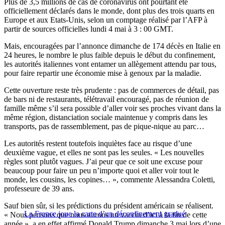
Plus de 3,5 millions de cas de coronavirus ont pourtant été
officiellement déclarés dans le monde, dont plus des trois quarts en
Europe et aux Etats-Unis, selon un comptage réalisé par l’AFP à
partir de sources officielles lundi 4 mai à 3 : 00 GMT.
Mais, encouragées par l’annonce dimanche de 174 décès en Italie en
24 heures, le nombre le plus faible depuis le début du confinement,
les autorités italiennes vont entamer un allègement attendu par tous,
pour faire repartir une économie mise à genoux par la maladie.
Cette ouverture reste très prudente : pas de commerces de détail, pas
de bars ni de restaurants, télétravail encouragé, pas de réunion de
famille même s’il sera possible d’aller voir ses proches vivant dans la
même région, distanciation sociale maintenue y compris dans les
transports, pas de rassemblement, pas de pique-nique au parc…
Les autorités restent toutefois inquiètes face au risque d’une
deuxième vague, et elles ne sont pas les seules. « Les nouvelles
règles sont plutôt vagues. J’ai peur que ce soit une excuse pour
beaucoup pour faire un peu n’importe quoi et aller voir tout le
monde, les cousins, les copines… », commente Alessandra Coletti,
professeure de 39 ans.
Sauf bien sûr, si les prédictions du président américain se réalisent.
La France joue la carte d’un déconfinement gradué
« Nous pensons que nous aurons un vaccin d’ici à la fin de cette
année », a en effet affirmé Donald Trump dimanche 3 mai lors d’une