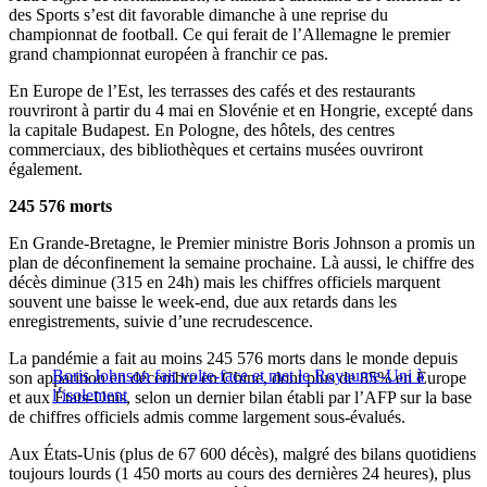
des Sports s’est dit favorable dimanche à une reprise du
championnat de football. Ce qui ferait de l’Allemagne le premier
grand championnat européen à franchir ce pas.
En Europe de l’Est, les terrasses des cafés et des restaurants
rouvriront à partir du 4 mai en Slovénie et en Hongrie, excepté dans
la capitale Budapest. En Pologne, des hôtels, des centres
commerciaux, des bibliothèques et certains musées ouvriront
également.
245 576 morts
En Grande-Bretagne, le Premier ministre Boris Johnson a promis un
plan de déconfinement la semaine prochaine. Là aussi, le chiffre des
décès diminue (315 en 24h) mais les chiffres officiels marquent
souvent une baisse le week-end, due aux retards dans les
enregistrements, suivie d’une recrudescence.
La pandémie a fait au moins 245 576 morts dans le monde depuis
Boris Johnson fait volte-face et met le Royaume-Uni à
son apparition en décembre en Chine, dont plus de 85% en Europe
l’isolement
et aux États-Unis, selon un dernier bilan établi par l’AFP sur la base
de chiffres officiels admis comme largement sous-évalués.
Aux États-Unis (plus de 67 600 décès), malgré des bilans quotidiens
toujours lourds (1 450 morts au cours des dernières 24 heures), plus