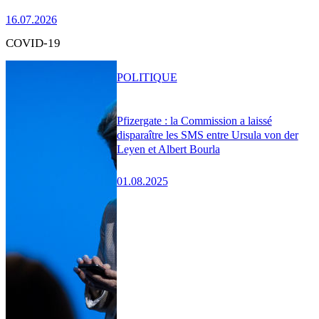
16.07.2026
COVID-19
POLITIQUE
Pfizergate : la Commission a laissé
disparaître les SMS entre Ursula von der
Leyen et Albert Bourla
01.08.2025