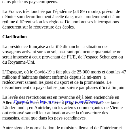
dans plusieurs pays européens.
La France, très touchée par l’épidémie (24 895 morts), prévoit de
débuter son déconfinement à cette date, mais prudemment et à un
rythme différent selon les régions. De nombreuses interrogations
demeurent sur la réouverture des écoles.
Clarification
La présidence française a clarifié dimanche la situation des
voyageurs arrivant sur son sol, assurant qu’aucune quarantaine ne
serait imposée à ceux provenant de l’UE, de l’espace Schengen ou
du Royaume-Uni.
L’Espagne, où le Covid-19 a fait plus de 25 000 morts et dont les 47
millions d’habitants étaient enfermés depuis la mi-mars, a
redécouvert samedi les joies du sport et de la promenade. Le
déconfinement du pays doit se poursuivre par phases d’ici à fin juin.
La levée des restrictions est en revanche déjà bien enclenchée en
Coronavirus : le pire reste à venir pour l’Espagne
Allemagne, où les écoles rouvrent progressivement dans certains
Länder lundi ; en Autriche, où les artères commerçantes de Vienne
ont retrouvé samedi leur animation avec la réouverture des
magasins, ainsi que dans les pays scandinaves.
Autre signe de normalisation, le ministre allemand de l’Intérieur et