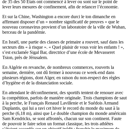
de 35 des 50 Etats ont commencé à lever ou sont sur le point de
lever leurs mesures de confinement, afin de relancer l’économie.
Et sur la Chine, Washington a encore durci le ton dimanche en
affirmant disposer d’un « nombre significatif de preuves » que le
nouveau coronavirus provient d’un laboratoire de la ville de Wuhan,
berceau de la pandémie.
En Israël, une partie des classes de primaire a rouvert, sauf dans les
secteurs dits « à risque ». « Quel plaisir de vous voir les enfants ! »,
s’est exclamée Sigal Bar, directrice d’une école de Mevasseret
Tsion, près de Jérusalem.
En Algérie en revanche, de nombreux commerces, rouverts la
semaine, dernière, ont dû fermer à nouveau ce week-end dans
plusieurs régions, dont Alger, en raison du non-respect des règles
d’hygiène et de la distanciation sociale.
En attendant le déconfinement, des sportifs tentent de renouer avec
la compétition, parfois de manière originale. Trois champions de saut
à la perche, le Français Renaud Lavillenie et le Suédois Armand
Duplantis, qui lui a ravi cet hiver le record du monde du saut à la
perche (6,18 m), ainsi que Le double champion du monde américain
Sam Kendricks, se sont affrontés, chacun sur son continent. Faute
de pouvoir le faire selon un format classique, les trois athlètes
s’étaient accordés sur un objectif inédit : franchir le maximum de