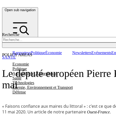
Open sub navigation
Recherche
Rapporteur
Politique
Économie
Newsletters
Evénements
Em
POLICY AREAS
SANTÉ
Economie
Politique
Le député européen Pierre K
Agriculture et Alimentation
Santé
mai
Technologies
Energie, Environnement et Transport
Défense
« Faisons confiance aux maires du littoral » : c’est ce que
11 mai 2020. Un article de notre partenaire
.
Ouest-France