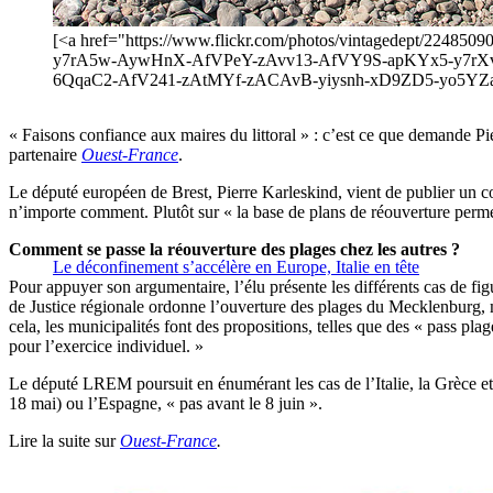
[<a href="https://www.flickr.com/photos/vintagedept/
y7rA5w-AywHnX-AfVPeY-zAvv13-AfVY9S-apKYx5-y7rXv
6QqaC2-AfV241-zAtMYf-zACAvB-yiysnh-xD9ZD5-yo5YZa-cx
« Faisons confiance aux maires du littoral » : c’est ce que demande Pie
partenaire
Ouest-France
.
Le député européen de Brest, Pierre Karleskind, vient de publier un c
n’importe comment. Plutôt sur « la base de plans de réouverture permet
Comment se passe la réouverture des plages chez les autres ?
Le déconfinement s’accélère en Europe, Italie en tête
Pour appuyer son argumentaire, l’élu présente les différents cas de fi
de Justice régionale ordonne l’ouverture des plages du Mecklenburg, m
cela, les municipalités font des propositions, telles que des « pass pl
pour l’exercice individuel. »
Le député LREM poursuit en énumérant les cas de l’Italie, la Grèce et 
18 mai) ou l’Espagne, « pas avant le 8 juin ».
Lire la suite sur
Ouest-France
.