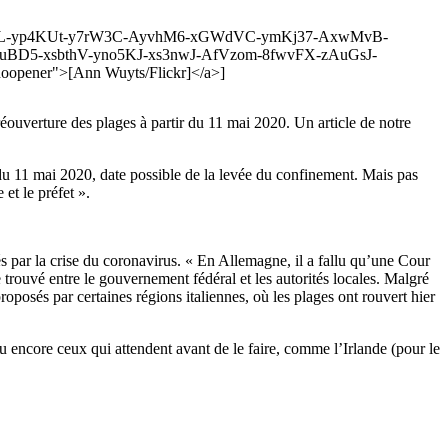
z-7ScLXL-yp4KUt-y7rW3C-AyvhM6-xGWdVC-ymKj37-AxwMvB-
BD5-xsbthV-yno5KJ-xs3nwJ-AfVzom-8fwvFX-zAuGsJ-
pener">[Ann Wuyts/Flickr]</a>]
réouverture des plages à partir du 11 mai 2020. Un article de notre
 du 11 mai 2020, date possible de la levée du confinement. Mais pas
et le préfet ».
és par la crise du coronavirus. « En Allemagne, il a fallu qu’une Cour
rouvé entre le gouvernement fédéral et les autorités locales. Malgré
oposés par certaines régions italiennes, où les plages ont rouvert hier
u encore ceux qui attendent avant de le faire, comme l’Irlande (pour le