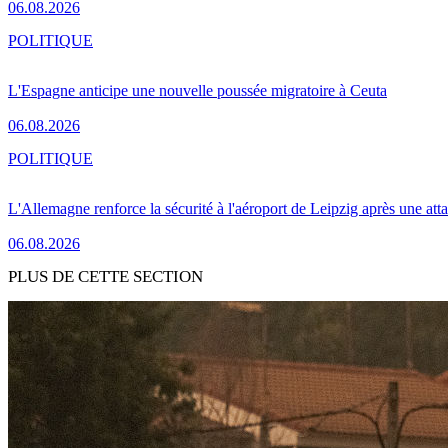
06.08.2026
POLITIQUE
L'Espagne anticipe une nouvelle poussée migratoire à Ceuta
06.08.2026
POLITIQUE
L'Allemagne renforce la sécurité à l'aéroport de Leipzig après une at
06.08.2026
PLUS DE CETTE SECTION