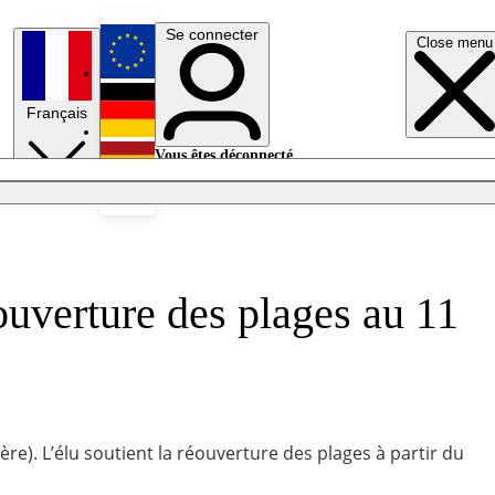
Se connecter
Close menu
English
Français
Deutsch
Vous êtes déconnecté.
Se connecter
Español
Lumières éteintes
ouverture des plages au 11
re). L’élu soutient la réouverture des plages à partir du