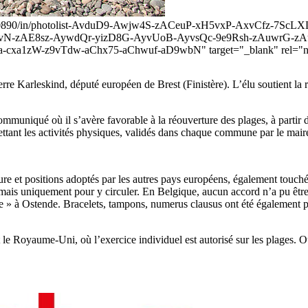
22485090890/in/photolist-AvduD9-Awjw4S-zACeuP-xH5vxP-AxvCf
N-zAE8sz-AywdQr-yizD8G-AyvUoB-AyvsQc-9e9Rsh-zAuwrG-zAu
a1zW-z9vTdw-aChx75-aChwuf-aD9wbN" target="_blank" rel="noo
rre Karleskind, député européen de Brest (Finistère). L’élu soutient la 
ommuniqué où il s’avère favorable à la réouverture des plages, à partir
tant les activités physiques, validés dans chaque commune par le maire 
gure et positions adoptés par les autres pays européens, également touch
ais uniquement pour y circuler. En Belgique, aucun accord n’a pu être t
age » à Ostende. Bracelets, tampons, numerus clausus ont été également pr
le Royaume-Uni, où l’exercice individuel est autorisé sur les plages. O