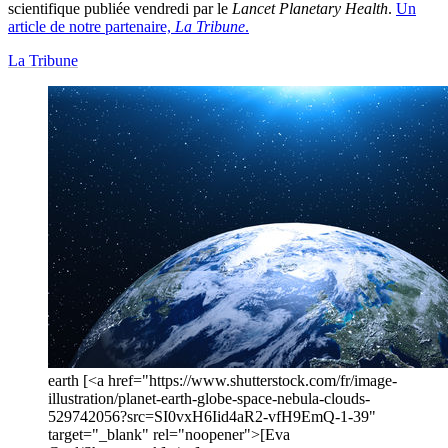
scientifique publiée vendredi par le
Lancet Planetary Health
.
Un
article de notre partenaire,
La Tribune
.
La Tribune
earth [<a href="https://www.shutterstock.com/fr/image-
illustration/planet-earth-globe-space-nebula-clouds-
529742056?src=SI0vxH6Iid4aR2-vfH9EmQ-1-39"
target="_blank" rel="noopener">[Eva