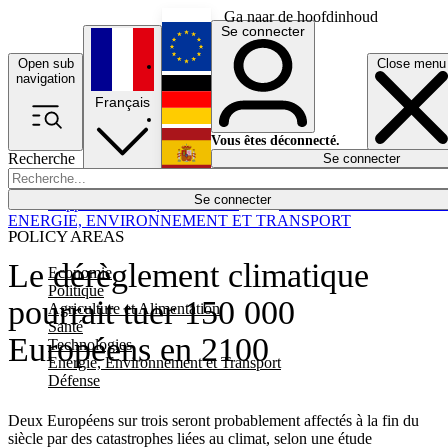
Ga naar de hoofdinhoud
Se connecter
Open sub
Close menu
English
navigation
Français
Deutsch
Vous êtes déconnecté.
Recherche
Se connecter
Español
Lumières éteintes
Se connecter
Rapporteur
Politique
Économie
Newsletters
Evénements
Em
ENERGIE, ENVIRONNEMENT ET TRANSPORT
POLICY AREAS
Le dérèglement climatique
Economie
Politique
pourrait tuer 150 000
Agriculture et Alimentation
Santé
Européens en 2100
Technologies
Energie, Environnement et Transport
Défense
Deux Européens sur trois seront probablement affectés à la fin du
siècle par des catastrophes liées au climat, selon une étude