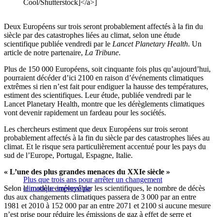
Cool/Shutterstock]</a>]
Deux Européens sur trois seront probablement affectés à la fin du
siècle par des catastrophes liées au climat, selon une étude
scientifique publiée vendredi par le
Lancet Planetary Health
. Un
article de notre partenaire,
La Tribune
.
Plus de 150 000 Européens, soit cinquante fois plus qu’aujourd’hui,
pourraient décéder d’ici 2100 en raison d’événements climatiques
extrêmes si rien n’est fait pour endiguer la hausse des températures,
estiment des scientifiques. Leur étude, publiée vendredi par le
Lancet Planetary Health, montre que les dérèglements climatiques
vont devenir rapidement un fardeau pour les sociétés.
Les chercheurs estiment que deux Européens sur trois seront
probablement affectés à la fin du siècle par des catastrophes liées au
climat. Et le risque sera particulièrement accentué pour les pays du
sud de l’Europe, Portugal, Espagne, Italie.
« L’une des plus grandes menaces du XXIe siècle »
Plus que trois ans pour arrêter un changement
Selon le modèle employé par les scientifiques, le nombre de décès
climatique irréversible
dus aux changements climatiques passera de 3 000 par an entre
1981 et 2010 à 152 000 par an entre 2071 et 2100 si aucune mesure
n’est prise pour réduire les émissions de gaz à effet de serre et