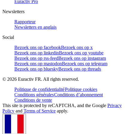
Euractiv Pro
Newsletters
Rapporteur
Newsletters en anglais
Social
Bezoek ons op facebook
Bezoek ons op x
Bezoek ons op linkedin
Bezoek ons op youtube
Bezoek ons op rss-feed
Bezoek ons op instagram
Bezoek ons op mastodon
Bezoek ons op telegram
Bezoek ons op bluesky
Bezoek ons op threads
©
2026
Euractiv FR. All rights reserved.
Politique de confidentialité
Politique cookies
Conditions générales
Conditions d’abonnement
Conditions de vente
This site is protected by reCAPTCHA, and the Google
Privacy
Policy
and
Terms of Service
apply.