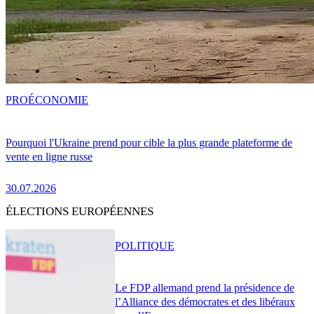
PRO
ÉCONOMIE
Pourquoi l'Ukraine prend pour cible la plus grande plateforme de
vente en ligne russe
30.07.2026
ÉLECTIONS EUROPÉENNES
POLITIQUE
Le FDP allemand prend la présidence de
l’Alliance des démocrates et des libéraux