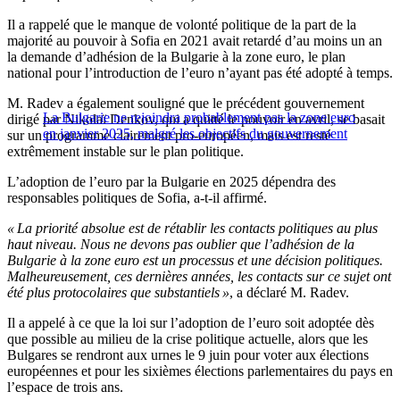
Il a rappelé que le manque de volonté politique de la part de la
majorité au pouvoir à Sofia en 2021 avait retardé d’au moins un an
la demande d’adhésion de la Bulgarie à la zone euro, le plan
national pour l’introduction de l’euro n’ayant pas été adopté à temps.
M. Radev a également souligné que le précédent gouvernement
La Bulgarie ne rejoindra probablement pas la zone euro
dirigé par Nikolaï Denkov, qui a quitté le pouvoir en avril, se basait
en janvier 2025, malgré les objectifs du gouvernement
sur un programme clairement pro-européen, mais est resté
extrêmement instable sur le plan politique.
L’adoption de l’euro par la Bulgarie en 2025 dépendra des
responsables politiques de Sofia, a-t-il affirmé.
« La priorité absolue est de rétablir les contacts politiques au plus
haut niveau. Nous ne devons pas oublier que l’adhésion de la
Bulgarie à la zone euro est un processus et une décision politiques.
Malheureusement, ces dernières années, les contacts sur ce sujet ont
été plus protocolaires que substantiels »
, a déclaré M. Radev.
Il a appelé à ce que la loi sur l’adoption de l’euro soit adoptée dès
que possible au milieu de la crise politique actuelle, alors que les
Bulgares se rendront aux urnes le 9 juin pour voter aux élections
européennes et pour les sixièmes élections parlementaires du pays en
l’espace de trois ans.