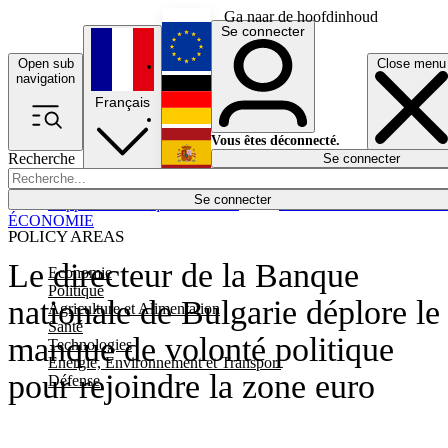
Ga naar de hoofdinhoud
Se connecter
Open sub
Close menu
English
navigation
Français
Deutsch
Vous êtes déconnecté.
Recherche
Se connecter
Español
Lumières éteintes
Se connecter
Rapporteur
Politique
Économie
Newsletters
Evénements
Em
ÉCONOMIE
POLICY AREAS
Le directeur de la Banque
Economie
Politique
nationale de Bulgarie déplore le
Agriculture et Alimentation
Santé
manque de volonté politique
Technologies
Energie, Environnement et Transport
pour rejoindre la zone euro
Défense