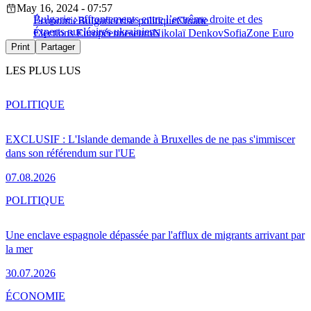
May 16, 2024 - 07:57
Bulgarie : affrontements entre l’extrême droite et des
Économie
Bulgarie
crise politique
Croatie
experts nucléaires ukrainiens
Élections Européennes
euro
Nikolaï Denkov
Sofia
Zone Euro
Print
Partager
LES PLUS LUS
POLITIQUE
EXCLUSIF : L'Islande demande à Bruxelles de ne pas s'immiscer
dans son référendum sur l'UE
07.08.2026
POLITIQUE
Une enclave espagnole dépassée par l'afflux de migrants arrivant par
la mer
30.07.2026
ÉCONOMIE