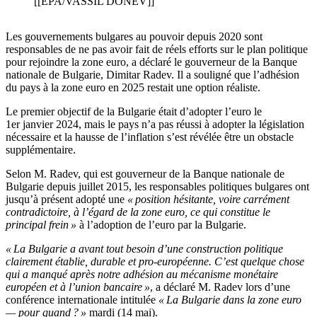
[[EPA/VASSIL DONEV]]
Les gouvernements bulgares au pouvoir depuis 2020 sont
responsables de ne pas avoir fait de réels efforts sur le plan politique
pour rejoindre la zone euro, a déclaré le gouverneur de la Banque
nationale
de Bulgarie
, Dimitar Radev. Il a souligné que l’adhésion
du pays à la zone euro en 2025 restait une option réaliste.
Le premier objectif de la Bulgarie était d’adopter l’euro le
1er janvier 2024, mais le pays n’a pas réussi à adopter la législation
nécessaire et la hausse de l’inflation s’est révélée être un obstacle
supplémentaire.
Selon M. Radev, qui est gouverneur de la Banque nationale de
Bulgarie depuis juillet 2015, les responsables politiques bulgares ont
jusqu’à présent adopté une
« position hésitante, voire carrément
contradictoire, à l’égard de la zone euro, ce qui constitue le
principal frein »
à l’adoption de l’euro par la Bulgarie.
« La Bulgarie a avant tout besoin d’une construction politique
clairement établie, durable et pro-européenne. C’est quelque chose
qui a manqué après notre adhésion au mécanisme monétaire
européen et à l’union bancaire »
, a déclaré M. Radev lors d’une
conférence internationale intitulée
« La Bulgarie dans la zone euro
— pour quand ? »
mardi (14 mai).