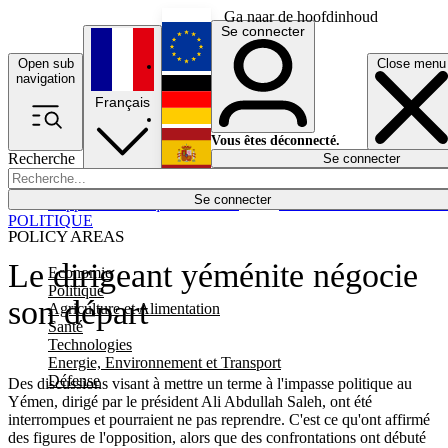
Ga naar de hoofdinhoud
Se connecter
Open sub
Close menu
English
navigation
Français
Deutsch
Vous êtes déconnecté.
Recherche
Se connecter
Español
Lumières éteintes
Se connecter
Rapporteur
Politique
Économie
Newsletters
Evénements
Em
POLITIQUE
POLICY AREAS
Le dirigeant yéménite négocie
Economie
Politique
son départ
Agriculture et Alimentation
Santé
Technologies
Energie, Environnement et Transport
Défense
Des discussions visant à mettre un terme à l'impasse politique au
Yémen, dirigé par le président Ali Abdullah Saleh, ont été
interrompues et pourraient ne pas reprendre. C'est ce qu'ont affirmé
des figures de l'opposition, alors que des confrontations ont débuté