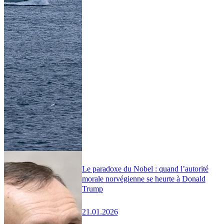
Le paradoxe du Nobel : quand l’autorité
morale norvégienne se heurte à Donald
Trump
21.01.2026