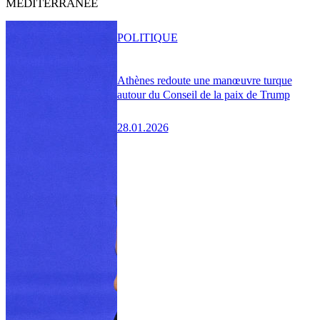
MÉDITERRANÉE
POLITIQUE
Athènes redoute une manœuvre turque
autour du Conseil de la paix de Trump
28.01.2026