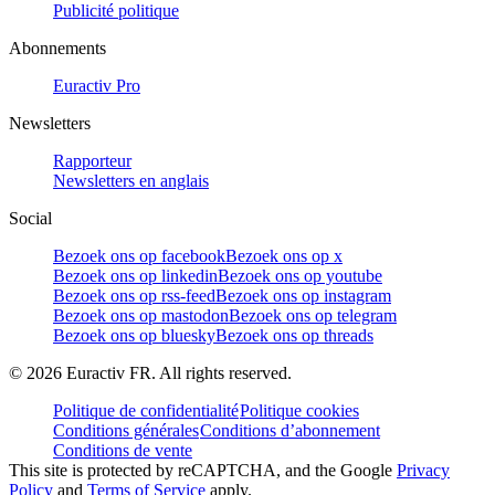
Publicité politique
Abonnements
Euractiv Pro
Newsletters
Rapporteur
Newsletters en anglais
Social
Bezoek ons op facebook
Bezoek ons op x
Bezoek ons op linkedin
Bezoek ons op youtube
Bezoek ons op rss-feed
Bezoek ons op instagram
Bezoek ons op mastodon
Bezoek ons op telegram
Bezoek ons op bluesky
Bezoek ons op threads
©
2026
Euractiv FR. All rights reserved.
Politique de confidentialité
Politique cookies
Conditions générales
Conditions d’abonnement
Conditions de vente
This site is protected by reCAPTCHA, and the Google
Privacy
Policy
and
Terms of Service
apply.