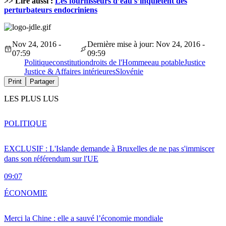
>> Lire aussi :
Les fournisseurs d’eau s’inquiètent des
perturbateurs endocriniens
Nov 24, 2016 -
Dernière mise à jour: Nov 24, 2016 -
07:59
09:59
Politique
constitution
droits de l'Homme
eau potable
Justice
Justice & Affaires intérieures
Slovénie
Print
Partager
LES PLUS LUS
POLITIQUE
EXCLUSIF : L'Islande demande à Bruxelles de ne pas s'immiscer
dans son référendum sur l'UE
09:07
ÉCONOMIE
Merci la Chine : elle a sauvé l’économie mondiale