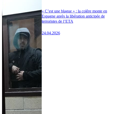
« C’est une blague » : la colère monte en
Espagne après la libération anticipée de
terroristes de l’ETA
24.04.2026