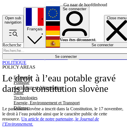
Ga naar de hoofdinhoud
Se connecter
Open sub
Close menu
English
navigation
Français
Deutsch
Vous êtes déconnecté.
Recherche
Se connecter
Español
Lumières éteintes
Se connecter
Rapporteur
Politique
Économie
Newsletters
Evénements
Em
POLITIQUE
POLICY AREAS
Le droit à l’eau potable gravé
Economie
Politique
dans la constitution slovène
Agriculture et Alimentation
Santé
Technologies
Energie, Environnement et Transport
Défense
Le parlement slovène a inscrit dans la Constitution, le 17 novembre,
le droit à l’eau potable ainsi que le caractère public de cette
ressource.
Un article de notre partenaire, le
Journal de
l’Environnement
.