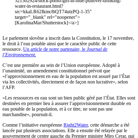
521302924/stock-photo-girl-in-blue-pullover-drinking-
water-in-restaurant.html?
src=kkaLR62Ikmc8iQT74utzPQ-1-35"
target="_blank" rel="noopener">
[KarolinaMar/Shutterstock]</a>]
Le parlement slovène a inscrit dans la Constitution, le 17 novembre,
le droit à l’eau potable ainsi que le caractère public de cette
ressource.
Un article de notre partenaire, le
Journal de
l’Environnement
.
C’est une première au sein de l’Union européenne. Adopté à
l’unanimité, un amendement constitutionnel prévoit que
«l’approvisionnement en eau de la population est assuré par l’État
via les collectivités, directement et de façon non lucrative», selon
l’AFP.
«Les ressources en eau sont un bien public géré par l’État. Elles sont
destinées en premier lieu à assurer l’approvisionnement durable en
eau potable de la population, et à ce titre, ne sont pas une
marchandise», poursuit-il.
Comme l’initiative européenne
Right2Water
, cette démarche a été
lancée par plusieurs associations. Elle a ensuite été relayée par le
gouvernement de centre gauche du Premier ministre Miro Cerar, qui