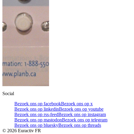
Social
Bezoek ons op facebook
Bezoek ons op x
Bezoek ons op linkedin
Bezoek ons op youtube
Bezoek ons op rss-feed
Bezoek ons op instagram
Bezoek ons op mastodon
Bezoek ons op telegram
Bezoek ons op bluesky
Bezoek ons op threads
©
2026
Euractiv FR