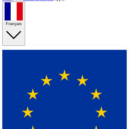
Français