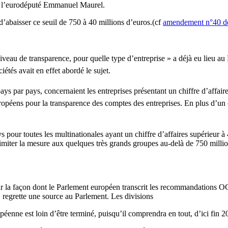
lon l’eurodéputé Emmanuel Maurel.
’abaisser ce seuil de 750 à 40 millions d’euros.(cf
amendement n°40 de
 niveau de transparence, pour quelle type d’entreprise » a déjà eu lieu a
iétés avait en effet abordé le sujet.
 par pays, concernaient les entreprises présentant un chiffre d’affaires
européens pour la transparence des comptes des entreprises. En plus d’un 
s pour toutes les multinationales ayant un chiffre d’affaires supérieur à
imiter la mesure aux quelques très grands groupes au-delà de 750 millions
sur la façon dont le Parlement européen transcrit les recommandations O
» regrette une source au Parlement. Les divisions
nne est loin d’être terminé, puisqu’il comprendra en tout, d’ici fin 2016