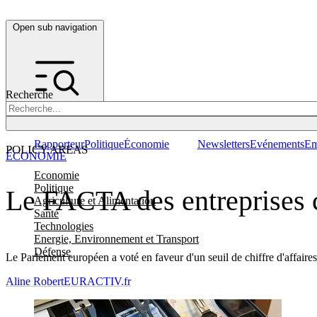
Open sub navigation
Recherche
Rapporteur
Politique
Économie
Newsletters
Evénements
Em
POLICY AREAS
ÉCONOMIE
Economie
Politique
Le FACTA des entreprises c
Agriculture et Alimentation
Santé
Technologies
Energie, Environnement et Transport
Défense
Le Parlement européen a voté en faveur d'un seuil de chiffre d'affaire
Aline Robert
EURACTIV.fr