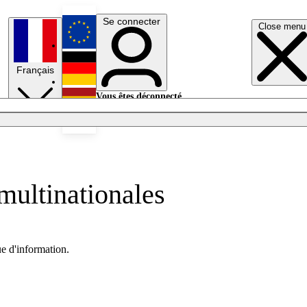
Se connecter
Close menu
English
Français
Deutsch
Vous êtes déconnecté.
Se connecter
Español
Lumières éteintes
multinationales
ue d'information.