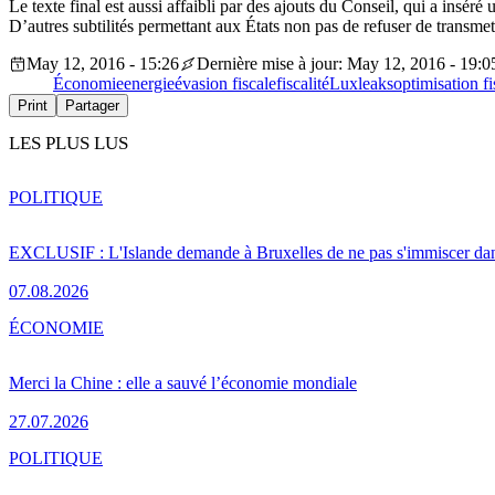
Le texte final est aussi affaibli par des ajouts du Conseil, qui a inséré
D’autres subtilités permettant aux États non pas de refuser de transmett
May 12, 2016 - 15:26
Dernière mise à jour: May 12, 2016 - 19:0
Économie
energie
évasion fiscale
fiscalité
Luxleaks
optimisation fi
Print
Partager
LES PLUS LUS
POLITIQUE
EXCLUSIF : L'Islande demande à Bruxelles de ne pas s'immiscer dan
07.08.2026
ÉCONOMIE
Merci la Chine : elle a sauvé l’économie mondiale
27.07.2026
POLITIQUE