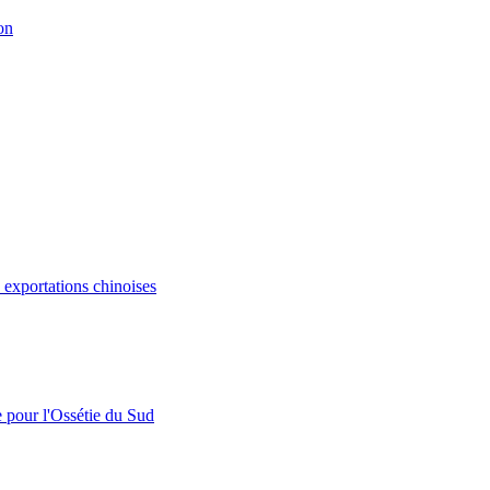
on
s exportations chinoises
e pour l'Ossétie du Sud