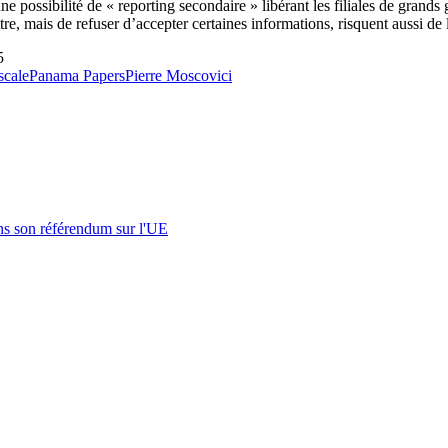
 une possibilité de « reporting secondaire » libérant les filiales de grand
re, mais de refuser d’accepter certaines informations, risquent aussi de l
5
scale
Panama Papers
Pierre Moscovici
s son référendum sur l'UE