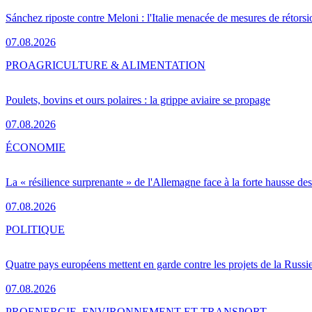
Sánchez riposte contre Meloni : l'Italie menacée de mesures de rétorsi
07.08.2026
PRO
AGRICULTURE & ALIMENTATION
Poulets, bovins et ours polaires : la grippe aviaire se propage
07.08.2026
ÉCONOMIE
La « résilience surprenante » de l'Allemagne face à la forte hausse de
07.08.2026
POLITIQUE
Quatre pays européens mettent en garde contre les projets de la Russi
07.08.2026
PRO
ENERGIE, ENVIRONNEMENT ET TRANSPORT