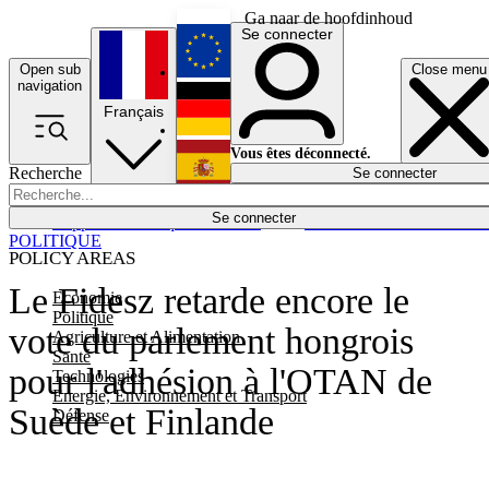
Ga naar de hoofdinhoud
Se connecter
Open sub
Close menu
English
navigation
Français
Deutsch
Vous êtes déconnecté.
Recherche
Se connecter
Español
Lumières éteintes
Se connecter
Rapporteur
Politique
Économie
Newsletters
Evénements
Em
POLITIQUE
POLICY AREAS
Le Fidesz retarde encore le
Economie
Politique
vote du parlement hongrois
Agriculture et Alimentation
Santé
pour l'adhésion à l'OTAN de
Technologies
Energie, Environnement et Transport
Suède et Finlande
Défense