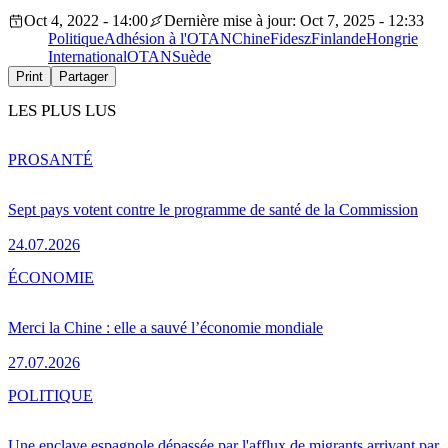
Oct 4, 2022 - 14:00
Dernière mise à jour: Oct 7, 2025 - 12:33
Politique
Adhésion à l'OTAN
Chine
Fidesz
Finlande
Hongrie
International
OTAN
Suède
Print
Partager
LES PLUS LUS
PRO
SANTÉ
Sept pays votent contre le programme de santé de la Commission
24.07.2026
ÉCONOMIE
Merci la Chine : elle a sauvé l’économie mondiale
27.07.2026
POLITIQUE
Une enclave espagnole dépassée par l'afflux de migrants arrivant par