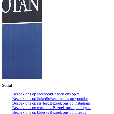
Social
Bezoek ons op facebook
Bezoek ons op x
Bezoek ons op linkedin
Bezoek ons op youtube
Bezoek ons op rss-feed
Bezoek ons op instagram
Bezoek ons op mastodon
Bezoek ons op telegram
Bezoek ons op bluesky
Bezoek ons op threads