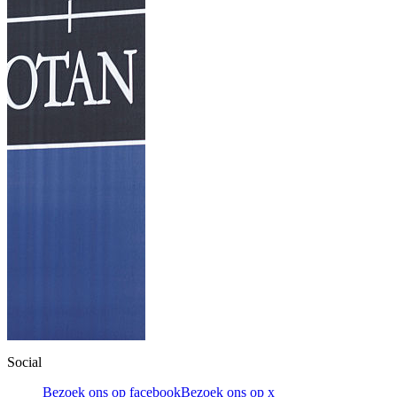
Social
Bezoek ons op facebook
Bezoek ons op x