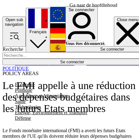
Ga naar de hoofdinhoud
Se connecter
Open sub
Close menu
English
navigation
Français
Deutsch
Vous êtes déconnecté.
Recherche
Se connecter
Español
Lumières éteintes
Se connecter
Rapporteur
Politique
Économie
Newsletters
Evénements
Em
POLITIQUE
POLICY AREAS
Le FMI appelle à une réduction
Economie
Politique
des dépenses budgétaires dans
Agriculture et Alimentation
Santé
les futurs Etats membres
Technologies
Energie, Environnement et Transport
Défense
Le Fonds monétaire international (FMI) a averti les futurs Etats
membres de l'UE qu'ils doivent réduire leurs dépenses budgétaires