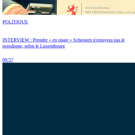
POLITIQUE
INTERVIEW : Prendre « en otage » Schengen n'enrayera pas le
populisme, selon le Luxembourg
09:57