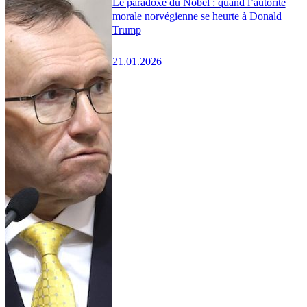
Le paradoxe du Nobel : quand l’autorité
morale norvégienne se heurte à Donald
Trump
21.01.2026