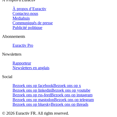
À propos d’Euractiv
Contactez-nous
Mediahuis
Communiqués de presse
Publicité politique
Abonnements
Euractiv Pro
Newsletters
Rapporteur
Newsletters en anglais
Social
Bezoek ons op facebook
Bezoek ons op x
Bezoek ons op linkedin
Bezoek ons op youtube
Bezoek ons op rss-feed
Bezoek ons op instagram
Bezoek ons op mastodon
Bezoek ons op telegram
Bezoek ons op bluesky
Bezoek ons op threads
©
2026
Euractiv FR. All rights reserved.