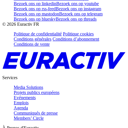
Bezoek ons op linkedin
Bezoek ons op youtube
Bezoek ons op rss-feed
Bezoek ons op instagram
Bezoek ons op mastodon
Bezoek ons op telegram
Bezoek ons op bluesky
Bezoek ons op threads
©
2026
Euractiv FR
Politique de confidentialité
Politique cookies
Conditions générales
Conditions d’abonnement
Conditions de vente
Services
Media Solutions
Projets publics européens
Evénements
Emplois
Agenda
Communiqués de presse
Members’ Circle
À Propos d'Euractiv