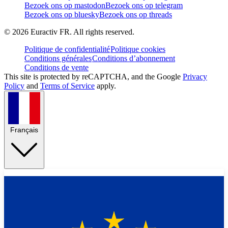
Bezoek ons op mastodon
Bezoek ons op telegram
Bezoek ons op bluesky
Bezoek ons op threads
©
2026
Euractiv FR. All rights reserved.
Politique de confidentialité
Politique cookies
Conditions générales
Conditions d’abonnement
Conditions de vente
This site is protected by reCAPTCHA, and the Google
Privacy
Policy
and
Terms of Service
apply.
Français