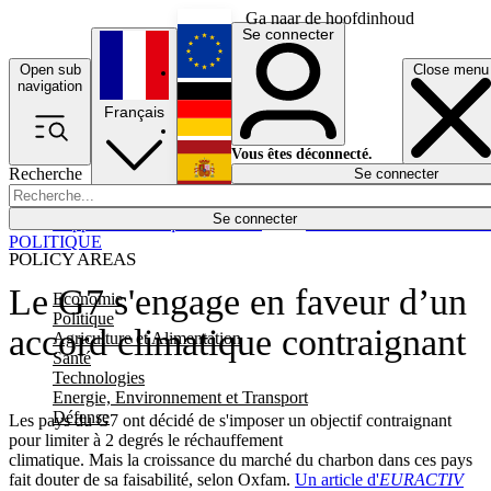
Ga naar de hoofdinhoud
Se connecter
Open sub
Close menu
English
navigation
Français
Deutsch
Vous êtes déconnecté.
Recherche
Se connecter
Español
Lumières éteintes
Se connecter
Rapporteur
Politique
Économie
Newsletters
Evénements
Em
POLITIQUE
POLICY AREAS
Le G7 s'engage en faveur d’un
Economie
Politique
accord climatique contraignant
Agriculture et Alimentation
Santé
Technologies
Energie, Environnement et Transport
Défense
Les pays du G7 ont décidé de s'imposer un objectif contraignant
pour limiter à 2 degrés le réchauffement
climatique. Mais la croissance du marché du charbon dans ces pays
fait douter de sa faisabilité, selon Oxfam.
Un article d'
EURACTIV