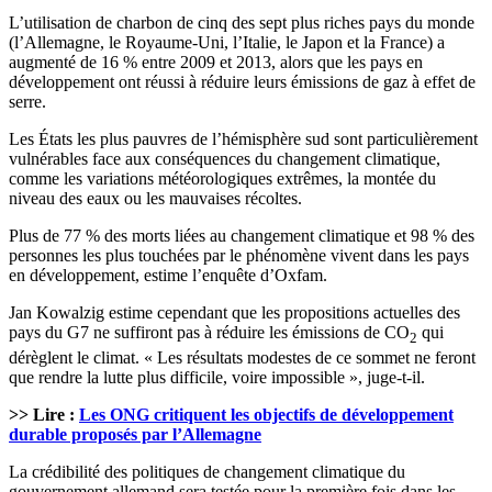
L’utilisation de charbon de cinq des sept plus riches pays du monde
(l’Allemagne, le Royaume-Uni, l’Italie, le Japon et la France) a
augmenté de 16 % entre 2009 et 2013, alors que les pays en
développement ont réussi à réduire leurs émissions de gaz à effet de
serre.
Les États les plus pauvres de l’hémisphère sud sont particulièrement
vulnérables face aux conséquences du changement climatique,
comme les variations météorologiques extrêmes, la montée du
niveau des eaux ou les mauvaises récoltes.
Plus de 77 % des morts liées au changement climatique et 98 % des
personnes les plus touchées par le phénomène vivent dans les pays
en développement, estime l’enquête d’Oxfam.
Jan Kowalzig estime cependant que les propositions actuelles des
pays du G7 ne suffiront pas à réduire les émissions de CO
qui
2
dérèglent le climat. « Les résultats modestes de ce sommet ne feront
que rendre la lutte plus difficile, voire impossible », juge-t-il.
>> Lire :
Les ONG critiquent les objectifs de développement
durable proposés par l’Allemagne
La crédibilité des politiques de changement climatique du
gouvernement allemand sera testée pour la première fois dans les