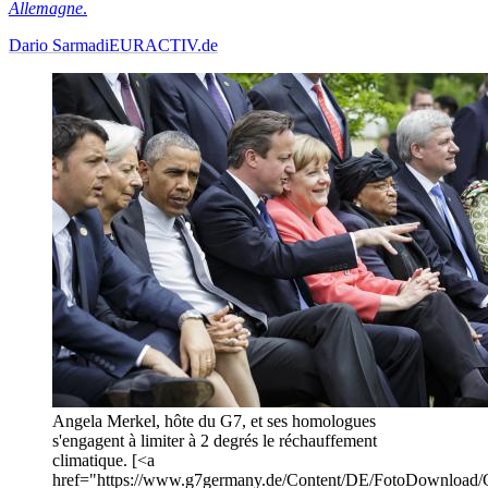
Allemagne
.
Dario Sarmadi
EURACTIV.de
Angela Merkel, hôte du G7, et ses homologues
s'engagent à limiter à 2 degrés le réchauffement
climatique. [<a
href="https://www.g7germany.de/Content/DE/FotoDownload/G