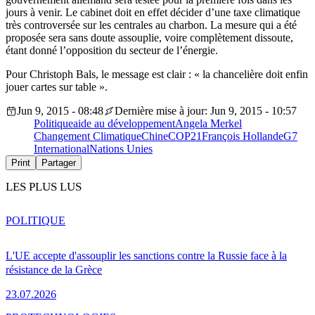
jours à venir. Le cabinet doit en effet décider d’une taxe climatique
très controversée sur les centrales au charbon. La mesure qui a été
proposée sera sans doute assouplie, voire complètement dissoute,
étant donné l’opposition du secteur de l’énergie.
Pour Christoph Bals, le message est clair : « la chancelière doit enfin
jouer cartes sur table ».
Jun 9, 2015 - 08:48
Dernière mise à jour: Jun 9, 2015 - 10:57
Politique
aide au développement
Angela Merkel
Changement Climatique
Chine
COP21
François Hollande
G7
International
Nations Unies
Print
Partager
LES PLUS LUS
POLITIQUE
L'UE accepte d'assouplir les sanctions contre la Russie face à la
résistance de la Grèce
23.07.2026