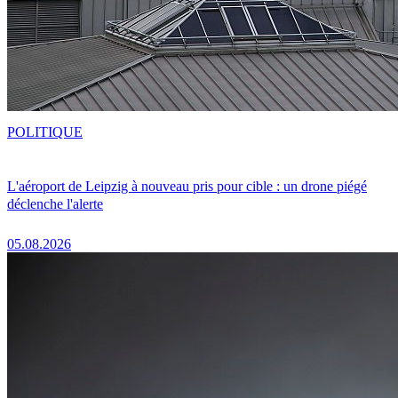
POLITIQUE
L'aéroport de Leipzig à nouveau pris pour cible : un drone piégé
déclenche l'alerte
05.08.2026