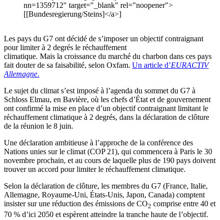
nn=1359712" target="_blank" rel="noopener">
[[Bundesregierung/Steins]</a>]
Les pays du G7 ont décidé de s’imposer un objectif contraignant
pour limiter à 2 degrés le réchauffement
climatique. Mais la croissance du marché du charbon dans ces pays
fait douter de sa faisabilité, selon Oxfam.
Un article d’
EURACTIV
Allemagne
.
Le sujet du climat s’est imposé à l’agenda du sommet du G7 à
Schloss Elmau, en Bavière, où les chefs d’État et de gouvernement
ont confirmé la mise en place d’un objectif contraignant limitant le
réchauffement climatique à 2 degrés, dans la déclaration de clôture
de la réunion le 8 juin.
Une déclaration ambitieuse à l’approche de la conférence des
Nations unies sur le climat (COP 21), qui commencera à Paris le 30
novembre prochain, et au cours de laquelle plus de 190 pays doivent
trouver un accord pour limiter le réchauffement climatique.
Selon la déclaration de clôture, les membres du G7 (France, Italie,
Allemagne, Royaume-Uni, États-Unis, Japon, Canada) comptent
insister sur une réduction des émissions de CO
comprise entre 40 et
2
70 % d’ici 2050 et espèrent atteindre la tranche haute de l’objectif.