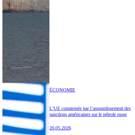
ÉCONOMIE
L’UE consternée par l’assouplissement des
sanctions américaines sur le pétrole russe
20.05.2026