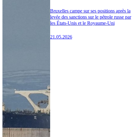
Bruxelles campe sur ses positions après la
levée des sanctions sur le pétrole russe par
les États-Unis et le Royaume-Uni
21.05.2026