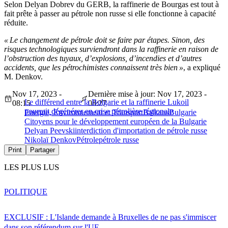
Selon Delyan Dobrev du GERB, la raffinerie de Bourgas est tout à
fait prête à passer au pétrole non russe si elle fonctionne à capacité
réduite.
« Le changement de pétrole doit se faire par étapes. Sinon, des
risques technologiques surviendront dans la raffinerie en raison de
l’obstruction des tuyaux, d’explosions, d’incendies et d’autres
accidents, que les pétrochimistes connaissent très bien »
, a expliqué
M. Denkov.
Nov 17, 2023 -
Dernière mise à jour: Nov 17, 2023 -
Le différend entre la Bulgarie et la raffinerie Lukoil
08:15
08:27
pourrait dégénérer en crise pétrolière régionale
Energie, Environnement et Transport
Balkans
Bulgarie
Citoyens pour le développement européen de la Bulgarie
Delyan Peevski
interdiction d'importation de pétrole russe
Nikolaï Denkov
Pétrole
pétrole russe
Print
Partager
LES PLUS LUS
POLITIQUE
EXCLUSIF : L'Islande demande à Bruxelles de ne pas s'immiscer
dans son référendum sur l'UE