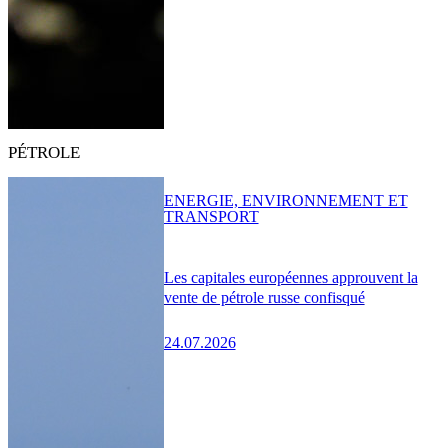
PÉTROLE
ENERGIE, ENVIRONNEMENT ET
TRANSPORT
Les capitales européennes approuvent la
vente de pétrole russe confisqué
24.07.2026