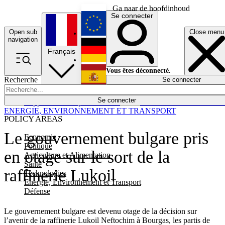
Ga naar de hoofdinhoud
Se connecter
Open sub
Close menu
English
navigation
Français
Deutsch
Vous êtes déconnecté.
Recherche
Se connecter
Español
Lumières éteintes
Se connecter
Rapporteur
Politique
Économie
Newsletters
Evénements
Em
ENERGIE, ENVIRONNEMENT ET TRANSPORT
POLICY AREAS
Le gouvernement bulgare pris
Economie
Politique
en otage sur le sort de la
Agriculture et Alimentation
Santé
raffinerie Lukoil
Technologies
Energie, Environnement et Transport
Défense
Le gouvernement bulgare est devenu otage de la décision sur
l’avenir de la raffinerie Lukoil Neftochim à Bourgas, les partis de