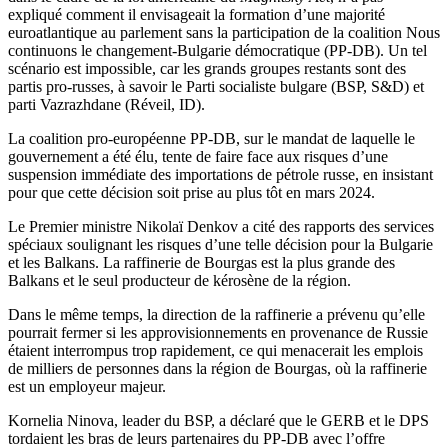
expliqué comment il envisageait la formation d’une majorité
euroatlantique au parlement sans la participation de la coalition Nous
continuons le changement-Bulgarie démocratique (PP-DB). Un tel
scénario est impossible, car les grands groupes restants sont des
partis pro-russes, à savoir le Parti socialiste bulgare (BSP, S&D) et
parti Vazrazhdane (Réveil, ID).
La coalition pro-européenne PP-DB, sur le mandat de laquelle le
gouvernement a été élu, tente de faire face aux risques d’une
suspension immédiate des importations de pétrole russe, en insistant
pour que cette décision soit prise au plus tôt en mars 2024.
Le Premier ministre Nikolaï Denkov a cité des rapports des services
spéciaux soulignant les risques d’une telle décision pour la Bulgarie
et les Balkans. La raffinerie de Bourgas est la plus grande des
Balkans et le seul producteur de kérosène de la région.
Dans le même temps, la direction de la raffinerie a prévenu qu’elle
pourrait fermer si les approvisionnements en provenance de Russie
étaient interrompus trop rapidement, ce qui menacerait les emplois
de milliers de personnes dans la région de Bourgas, où la raffinerie
est un employeur majeur.
Kornelia Ninova, leader du BSP, a déclaré que le GERB et le DPS
tordaient les bras de leurs partenaires du PP-DB avec l’offre