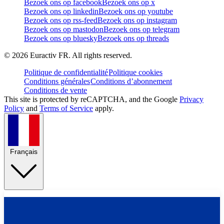
Bezoek ons op facebook
Bezoek ons op x
Bezoek ons op linkedin
Bezoek ons op youtube
Bezoek ons op rss-feed
Bezoek ons op instagram
Bezoek ons op mastodon
Bezoek ons op telegram
Bezoek ons op bluesky
Bezoek ons op threads
©
2026
Euractiv FR. All rights reserved.
Politique de confidentialité
Politique cookies
Conditions générales
Conditions d’abonnement
Conditions de vente
This site is protected by reCAPTCHA, and the Google
Privacy
Policy
and
Terms of Service
apply.
Français