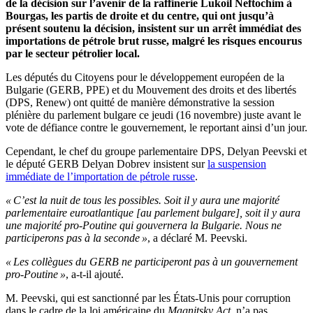
de la décision sur l’avenir de la raffinerie Lukoil Neftochim à
Bourgas, les partis de droite et du centre, qui ont jusqu’à
présent soutenu la décision, insistent sur un arrêt immédiat des
importations de pétrole brut russe, malgré les risques encourus
par le secteur pétrolier local.
Les députés du Citoyens pour le développement européen de la
Bulgarie (GERB, PPE) et du Mouvement des droits et des libertés
(DPS, Renew) ont quitté de manière démonstrative la session
plénière du parlement bulgare ce jeudi (16 novembre) juste avant le
vote de défiance contre le gouvernement, le reportant ainsi d’un jour.
Cependant, le chef du groupe parlementaire DPS, Delyan Peevski et
le député GERB Delyan Dobrev insistent sur
la suspension
immédiate de l’importation de pétrole russe
.
« C’est la nuit de tous les possibles. Soit il y aura une majorité
parlementaire euroatlantique [au parlement bulgare], soit il y aura
une majorité pro-Poutine qui gouvernera la Bulgarie. Nous ne
participerons pas à la seconde »
, a déclaré M. Peevski.
« Les collègues du GERB ne participeront pas à un gouvernement
pro-Poutine »
, a-t-il ajouté.
M. Peevski, qui est sanctionné par les États-Unis pour corruption
dans le cadre de la loi américaine du
Magnitsky Act
, n’a pas