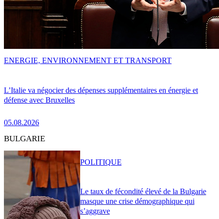
ENERGIE, ENVIRONNEMENT ET TRANSPORT
L’Italie va négocier des dépenses supplémentaires en énergie et
défense avec Bruxelles
05.08.2026
BULGARIE
POLITIQUE
Le taux de fécondité élevé de la Bulgarie
masque une crise démographique qui
s’aggrave