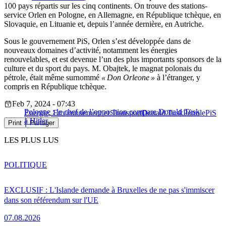
100 pays répartis sur les cinq continents. On trouve des stations-
service Orlen en Pologne, en Allemagne, en République tchèque, en
Slovaquie, en Lituanie et, depuis l’année dernière, en Autriche.
Sous le gouvernement PiS, Orlen s’est développée dans de
nouveaux domaines d’activité, notamment les énergies
renouvelables, et est devenue l’un des plus importants sponsors de la
culture et du sport du pays. M. Obajtek, le magnat polonais du
pétrole, était même surnommé
« Don Orleone »
à l’étranger, y
compris en République tchèque.
Feb 7, 2024 - 07:43
Pologne : le chef de l’opposition compare Donald Tusk
Energie, Environnement et Transport
Donald Tusk
Pétrole
PiS
à Hitler
Print
Partager
LES PLUS LUS
POLITIQUE
EXCLUSIF : L'Islande demande à Bruxelles de ne pas s'immiscer
dans son référendum sur l'UE
07.08.2026