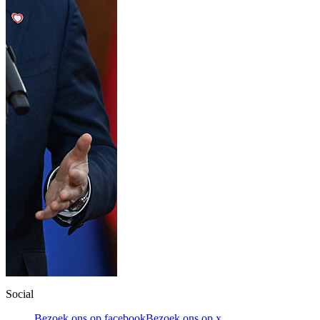
Social
Bezoek ons op facebook
Bezoek ons op x