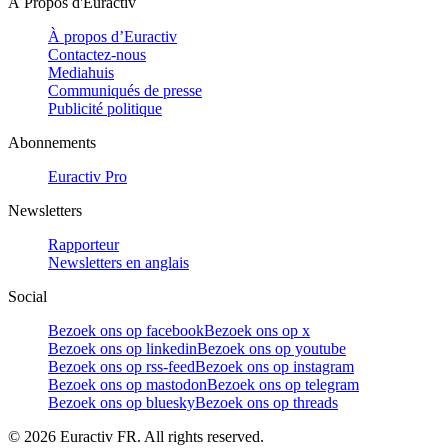
À Propos d'Euractiv
À propos d’Euractiv
Contactez-nous
Mediahuis
Communiqués de presse
Publicité politique
Abonnements
Euractiv Pro
Newsletters
Rapporteur
Newsletters en anglais
Social
Bezoek ons op facebook
Bezoek ons op x
Bezoek ons op linkedin
Bezoek ons op youtube
Bezoek ons op rss-feed
Bezoek ons op instagram
Bezoek ons op mastodon
Bezoek ons op telegram
Bezoek ons op bluesky
Bezoek ons op threads
©
2026
Euractiv FR. All rights reserved.