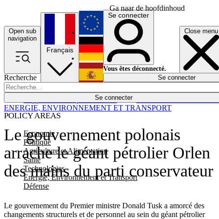
Ga naar de hoofdinhoud
Se connecter
Open sub
Close menu
English
navigation
Français
Deutsch
Vous êtes déconnecté.
Recherche
Se connecter
Español
Lumières éteintes
Se connecter
Rapporteur
Politique
Économie
Newsletters
Evénements
Em
ENERGIE, ENVIRONNEMENT ET TRANSPORT
POLICY AREAS
Le gouvernement polonais
Economie
Politique
arrache le géant pétrolier Orlen
Agriculture et Alimentation
Santé
des mains du parti conservateur
Technologies
Energie, Environnement et Transport
Défense
Le gouvernement du Premier ministre Donald Tusk a amorcé des
changements structurels et de personnel au sein du géant pétrolier