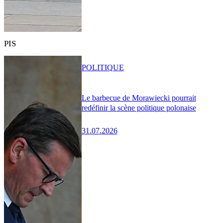
PIS
POLITIQUE
Le barbecue de Morawiecki pourrait
redéfinir la scène politique polonaise
31.07.2026