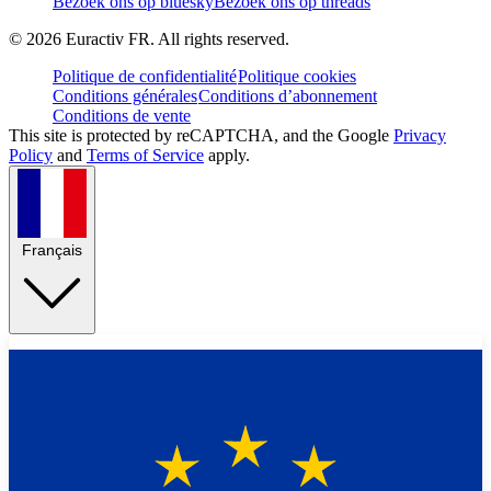
Bezoek ons op bluesky
Bezoek ons op threads
©
2026
Euractiv FR. All rights reserved.
Politique de confidentialité
Politique cookies
Conditions générales
Conditions d’abonnement
Conditions de vente
This site is protected by reCAPTCHA, and the Google
Privacy
Policy
and
Terms of Service
apply.
Français