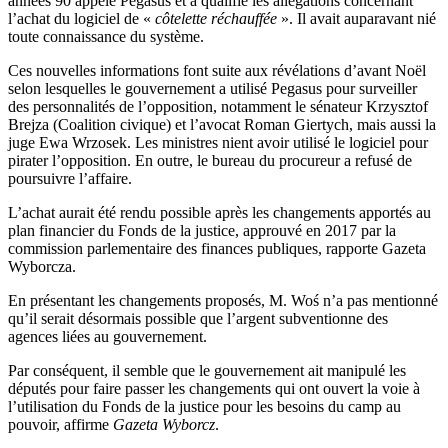
années 90 appelé Pegasus et a qualifié les allégations concernant
l’achat du logiciel de «
côtelette réchauffée
». Il avait auparavant nié
toute connaissance du système.
Ces nouvelles informations font suite aux révélations d’avant Noël
selon lesquelles le gouvernement a utilisé Pegasus pour surveiller
des personnalités de l’opposition, notamment le sénateur Krzysztof
Brejza (Coalition civique) et l’avocat Roman Giertych, mais aussi la
juge Ewa Wrzosek. Les ministres nient avoir utilisé le logiciel pour
pirater l’opposition. En outre, le bureau du procureur a refusé de
poursuivre l’affaire.
L’achat aurait été rendu possible après les changements apportés au
plan financier du Fonds de la justice, approuvé en 2017 par la
commission parlementaire des finances publiques, rapporte Gazeta
Wyborcza.
En présentant les changements proposés, M. Woś n’a pas mentionné
qu’il serait désormais possible que l’argent subventionne des
agences liées au gouvernement.
Par conséquent, il semble que le gouvernement ait manipulé les
députés pour faire passer les changements qui ont ouvert la voie à
l’utilisation du Fonds de la justice pour les besoins du camp au
pouvoir, affirme
Gazeta Wyborcz
.