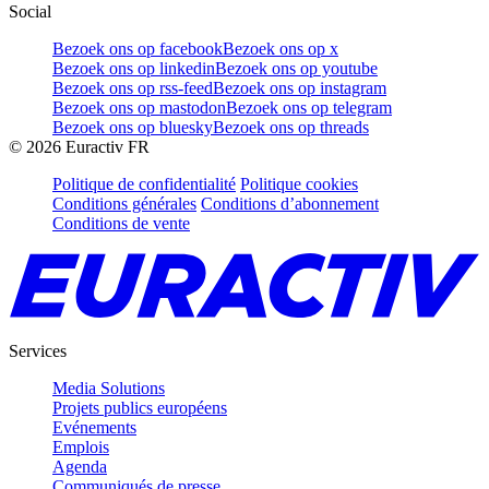
Social
Bezoek ons op facebook
Bezoek ons op x
Bezoek ons op linkedin
Bezoek ons op youtube
Bezoek ons op rss-feed
Bezoek ons op instagram
Bezoek ons op mastodon
Bezoek ons op telegram
Bezoek ons op bluesky
Bezoek ons op threads
©
2026
Euractiv FR
Politique de confidentialité
Politique cookies
Conditions générales
Conditions d’abonnement
Conditions de vente
Services
Media Solutions
Projets publics européens
Evénements
Emplois
Agenda
Communiqués de presse