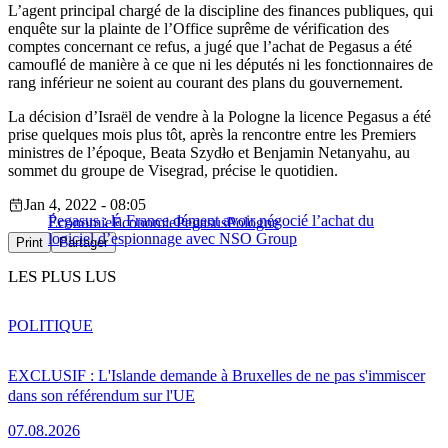
L’agent principal chargé de la discipline des finances publiques, qui
enquête sur la plainte de l’Office suprême de vérification des
comptes concernant ce refus, a jugé que l’achat de Pegasus a été
camouflé de manière à ce que ni les députés ni les fonctionnaires de
rang inférieur ne soient au courant des plans du gouvernement.
La décision d’Israël de vendre à la Pologne la licence Pegasus a été
prise quelques mois plus tôt, après la rencontre entre les Premiers
ministres de l’époque, Beata Szydło et Benjamin Netanyahu, au
sommet du groupe de Visegrad, précise le quotidien.
Jan 4, 2022 - 08:05
Pegasus : la France dément avoir négocié l’achat du
Économie
Économie
Pegasus
Pologne
logiciel d’espionnage avec NSO Group
Print
Partager
LES PLUS LUS
POLITIQUE
EXCLUSIF : L'Islande demande à Bruxelles de ne pas s'immiscer
dans son référendum sur l'UE
07.08.2026