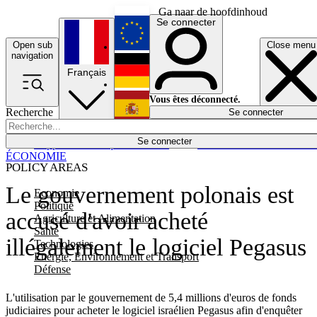
Ga naar de hoofdinhoud
Se connecter
Open sub
Close menu
English
navigation
Français
Deutsch
Vous êtes déconnecté.
Recherche
Se connecter
Español
Lumières éteintes
Se connecter
Rapporteur
Politique
Économie
Newsletters
Evénements
Em
ÉCONOMIE
POLICY AREAS
Le gouvernement polonais est
Economie
Politique
accusé d'avoir acheté
Agriculture et Alimentation
Santé
illégalement le logiciel Pegasus
Technologies
Energie, Environnement et Transport
Défense
L'utilisation par le gouvernement de 5,4 millions d'euros de fonds
judiciaires pour acheter le logiciel israélien Pegasus afin d'enquêter