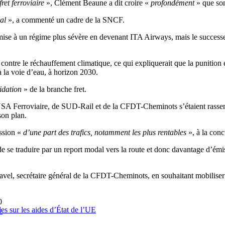
fret ferroviaire
», Clément Beaune a dit croire «
profondément
» que son
mal
», a commenté un cadre de la SNCF.
mise à un régime plus sévère en devenant ITA Airways, mais le successe
tte contre le réchauffement climatique, ce qui expliquerait que la puniti
 à la voie d’eau, à horizon 2030.
uidation
» de la branche fret.
SA Ferroviaire, de SUD-Rail et de la CFDT-Cheminots s’étaient rassemb
son plan.
ssion «
d’une part des trafics, notamment les plus rentables
», à la con
e se traduire par un report modal vers la route et donc davantage d’émi
vel, secrétaire général de la CFDT-Cheminots, en souhaitant mobiliser 
0
es sur les aides d’État de l’UE
e