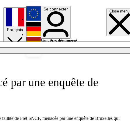
Se connecter
Close menu
English
Français
Deutsch
Vous êtes déconnecté.
Se connecter
Español
Lumières éteintes
é par une enquête de
 faillite de Fret SNCF, menacée par une enquête de Bruxelles qui