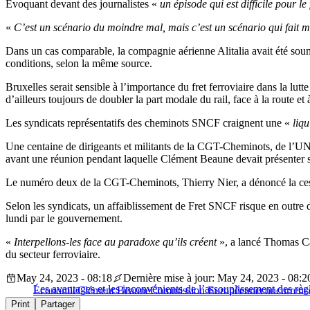
Évoquant devant des journalistes «
un épisode qui est difficile pour le 
«
C’est un scénario du moindre mal, mais c’est un scénario qui fait 
Dans un cas comparable, la compagnie aérienne Alitalia avait été sou
conditions, selon la même source.
Bruxelles serait sensible à l’importance du fret ferroviaire dans la lu
d’ailleurs toujours de doubler la part modale du rail, face à la route et
Les syndicats représentatifs des cheminots SNCF craignent une «
liq
Une centaine de dirigeants et militants de la CGT-Cheminots, de l’UN
avant une réunion pendant laquelle Clément Beaune devait présenter 
Le numéro deux de la CGT-Cheminots, Thierry Nier, a dénoncé la ce
Selon les syndicats, un affaiblissement de Fret SNCF risque en outre d
lundi par le gouvernement.
«
Interpellons-les face au paradoxe qu’ils créent
», a lancé Thomas Ca
du secteur ferroviaire.
May 24, 2023 - 08:18
Dernière mise à jour: May 24, 2023 - 08:2
Les avantages et les inconvénients de l’assouplissement des règl
Économie
Clément Beaune
Commission Européenne
concurrenc
Print
Partager