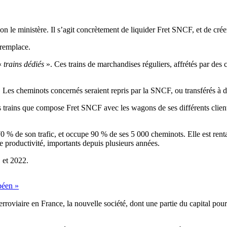
lon le ministère. Il s’agit concrètement de liquider Fret SNCF, et de crée
 remplace.
 «
trains dédiés
». Ces trains de marchandises réguliers, affrétés par des 
 Les cheminots concernés seraient repris par la SNCF, ou transférés à d’a
es trains que compose Fret SNCF avec les wagons de ses différents clients
70 % de son trafic, et occupe 90 % de ses 5 000 cheminots. Elle est renta
 productivité, importants depuis plusieurs années.
 et 2022.
péen »
roviaire en France, la nouvelle société, dont une partie du capital pourr