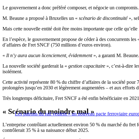
Le gouvernement a donc préféré composer, et négocie un compromis.
M. Beaune a proposé à Bruxelles un «
scénario de discontinuité
», se
Mais cette nouvelle entité doit être moins importante que celle qu’elle
En l’espèce, le gouvernement propose de céder à des concurrents les
d’affaires de Fret SNCF (750 millions d’euros environ).
«
Il n’y aura aucun licenciement, évidemment
», a garanti M. Beaune.
La nouvelle société garderait la «
gestion capacitaire
», c’est-à-dire l
isolément.
Cette activité représente 80 % du chiffre d’affaires de la société pour 
prolongées jusqu’en 2030 et légèrement augmentées – et aux efforts de
Très longtemps déficitaire, Fret SNCF a été enfin bénéficiaire en 2021
« Scénario du moindre mal »
Les patrons du rail veulent « un nouveau pacte ferroviaire euro
L’entreprise contrôlant actuellement environ 50 % du marché du fret fer
contrôlerait 35 % à sa naissance début 2025.