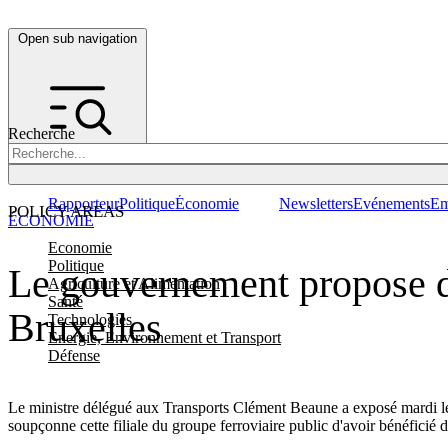
Open sub navigation
Recherche
Rapporteur
Politique
Économie
Newsletters
Evénements
Em
POLICY AREAS
ÉCONOMIE
Economie
Politique
Le gouvernement propose d
Agriculture et Alimentation
Santé
Bruxelles
Technologies
Energie, Environnement et Transport
Défense
Le ministre délégué aux Transports Clément Beaune a exposé mardi le
soupçonne cette filiale du groupe ferroviaire public d'avoir bénéficié d'