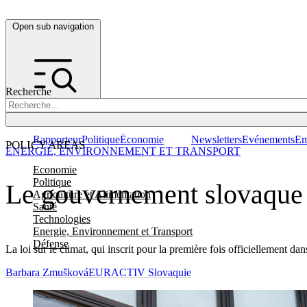
Open sub navigation
Recherche
Rapporteur
Politique
Économie
Newsletters
Evénements
Em
POLICY AREAS
ENERGIE, ENVIRONNEMENT ET TRANSPORT
Economie
Politique
Le gouvernement slovaque pr
Agriculture et Alimentation
Santé
Technologies
Energie, Environnement et Transport
Défense
La loi sur le climat, qui inscrit pour la première fois officiellement da
Barbara Zmušková
EURACTIV Slovaquie