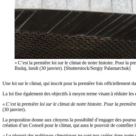
« C’est la première loi sur le climat de notre histoire. Pour la
Budaj, lundi (30 janvier). [Shutterstock/Sergiy Palamarchuk]
Une loi sur le climat, qui inscrit pour la première fois officiellement d
La loi fixe également des objectifs à moyen terme visant à réduire les 
« C’est la première loi sur le climat de notre histoire. Pour la premi
(30 janvier).
La proposition donne aux citoyens la possibilité d’engager des poursuit
création d’un Conseil pour le climat, qui aura le pouvoir de contrôler l
« La plupart des politiques climatiques ne sont pas créées dans notre m