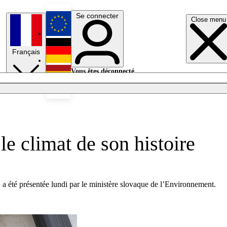
Se connecter
Close menu
English
Français
Deutsch
Vous êtes déconnecté.
Se connecter
Español
Lumières éteintes
e climat de son histoire
050, a été présentée lundi par le ministère slovaque de l’Environnement.