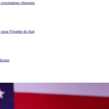
s exportations chinoises
e pour l'Ossétie du Sud
licium