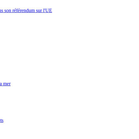
s son référendum sur l'UE
la mer
ts