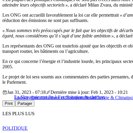
atteindre leurs objectifs sectoriels »
, a déclaré Milan Zvara, du minist
Les ONG ont accueilli favorablement la loi car elle permettrait
« d’amé
réduction des émissions ne sont pas suffisants.
« Nous sommes très préoccupés par le fait que les objectifs de décarbon
égard, nous considérons qu’il s’agit d’une faible ambition »
, a déclar
Les représentants des ONG ont toutefois ajouté que les objectifs et ob
transport routier, les bâtiments ou l’agriculture.
En ce qui concerne l’énergie et l’industrie lourde, les principaux sec
2005.
Le projet de loi sera soumis aux commentaires des parties prenantes, de
le Parlement.
Jan 31, 2023 - 07:18
Dernière mise à jour: Feb 1, 2023 - 10:21
La Slovaquie met fin à l’exploitation du charbon
Energie, Environnement et Transport
climat
Energie & Climat
po
Print
Partager
LES PLUS LUS
POLITIQUE