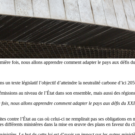
 première fois, nous allons apprendre comment adapter le pays aux défis d
ans un texte législatif l’objectif d’atteindre la neutralité carbone d’ici 
émissions au niveau de l’État dans son ensemble, mais aussi des régions, 
ère fois, nous allons apprendre comment adapter le pays aux défis du XXI
es contre l’État au cas où celui-ci ne remplirait pas ses obligations en m
es différents ministères dans la mise en œuvre des plans en faveur du cli
inistère. Le but de cette loi est d’avoir un impact sur les autres minis