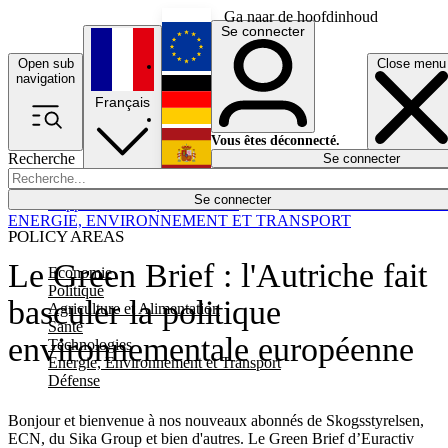
Ga naar de hoofdinhoud
Se connecter
Open sub
Close menu
English
navigation
Français
Deutsch
Vous êtes déconnecté.
Recherche
Se connecter
Español
Lumières éteintes
Se connecter
Rapporteur
Politique
Économie
Newsletters
Evénements
Em
ENERGIE, ENVIRONNEMENT ET TRANSPORT
POLICY AREAS
Le Green Brief : l'Autriche fait
Economie
Politique
basculer la politique
Agriculture et Alimentation
Santé
environnementale européenne
Technologies
Energie, Environnement et Transport
Défense
Bonjour et bienvenue à nos nouveaux abonnés de Skogsstyrelsen,
ECN, du Sika Group et bien d'autres. Le Green Brief d’Euractiv