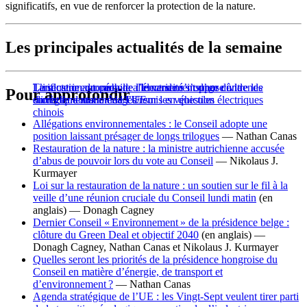
significatifs, en vue de renforcer la protection de la nature.
Les principales actualités de la semaine
Tarification du carbone : le versement d’un dividende
Le secteur européen de l’électricité s’oppose à la
L’industrie automobile allemande s’insurge contre les
Pour approfondir
climatique aux ménages remis en question
surrèglementation de l’UE
droits de douane de l’UE sur les véhicules électriques
chinois
Allégations environnementales : le Conseil adopte une
position laissant présager de longs trilogues
— Nathan Canas
Restauration de la nature : la ministre autrichienne accusée
d’abus de pouvoir lors du vote au Conseil
— Nikolaus J.
Kurmayer
Loi sur la restauration de la nature : un soutien sur le fil à la
veille d’une réunion cruciale du Conseil lundi matin
(en
anglais) —
Donagh Cagney
Dernier Conseil « Environnement » de la présidence belge :
clôture du Green Deal et objectif 2040
(en anglais) —
Donagh Cagney, Nathan Canas et Nikolaus J. Kurmayer
Quelles seront les priorités de la présidence hongroise du
Conseil en matière d’énergie, de transport et
d’environnement ?
—
Nathan Canas
Agenda stratégique de l’UE : les Vingt-Sept veulent tirer parti