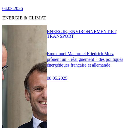
04.08.2026
ENERGIE & CLIMAT
ENERGIE, ENVIRONNEMENT ET
TRANSPORT
Emmanuel Macron et Friedrich Merz
prônent un « réalignement » des politiques
énergétiques française et allemande
08.05.2025