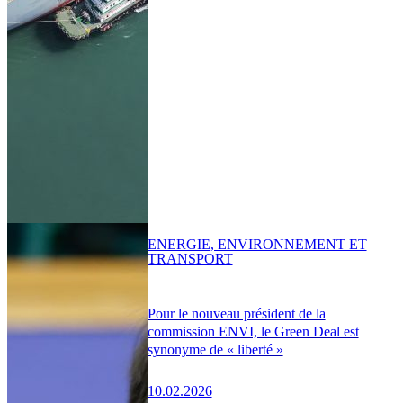
ENERGIE, ENVIRONNEMENT ET
TRANSPORT
Pour le nouveau président de la
commission ENVI, le Green Deal est
synonyme de « liberté »
10.02.2026