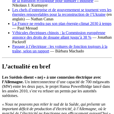
de la transition écologique pour stimuler l’industrie
—
Nikolaus J. Kurmayer
Les chefs d’entreprise et de gouvernement se tournent vers les
énergies renouvelables pour la reconstruction de l’Ukraine
(en
anglais)
— Nathan Canas
La France ne rendra pas son plan énergie-climat 2030 à temps
— Paul Messad
Véhicules électriques chinois : la Commission européenne
annonce des droits de douane allant jusqu’à 38 %
— Jonathan
Packroff
Passage à l’électrique : les voitures de fonction toujours à la
traîne, selon un rapport
—
Bárbara Machado
L
’
actualité en bref
Les Suédois disent « nej » à une connexion électrique avec
l’Allemagne.
Un interconnecteur d’une capacité de 700 mégawatts
(MW) entre les deux pays, le projet Hansa PowerBridge lancé dans
les années 2010, s’est vu refuser un permis par les autorités
suédoises.
« Nous ne pouvons pas relier le sud de la Suède, qui présente un
important déficit de production d’électricité, à l’Allemagne, où le
marché de l’électricité ne fonctionne pas efficacement aujourd’hui »
,