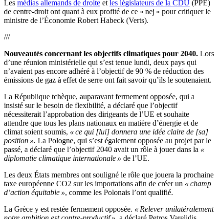
Les
médias allemands de droite
et
les législateurs de la CDU
(PPE)
de centre-droit ont quant à eux profité de ce « nej » pour critiquer le
ministre de l’Économie Robert Habeck (Verts).
///
Nouveautés concernant les objectifs climatiques pour 2040.
Lors
d’une réunion ministérielle qui s’est tenue lundi, deux pays qui
n’avaient pas encore adhéré à l’objectif de 90 % de réduction des
émissions de gaz à effet de serre ont fait savoir qu’ils le soutenaient.
La République tchèque, auparavant fermement opposée, qui a
insisté sur le besoin de flexibilité, a déclaré que l’objectif
nécessiterait l’approbation des dirigeants de l’UE et souhaite
attendre que tous les plans nationaux en matière d’énergie et de
climat soient soumis,
« ce qui [lui] donnera une idée claire de [sa]
position ».
La Pologne, qui s’est également opposée au projet par le
passé, a déclaré que l’objectif 2040 avait un rôle à jouer dans la
«
diplomatie climatique internationale »
de l’UE.
Les deux États membres ont souligné le rôle que jouera la prochaine
taxe européenne CO2 sur les importations afin de créer un
« champ
d’action équitable »
, comme les Polonais l’ont qualifié.
La Grèce y est restée fermement opposée.
« Relever unilatéralement
notre ambition est contre-productif »
, a déclaré Petros Varelidis,