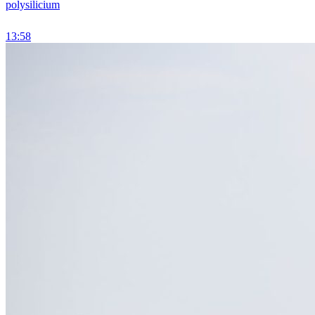
polysilicium
13:58