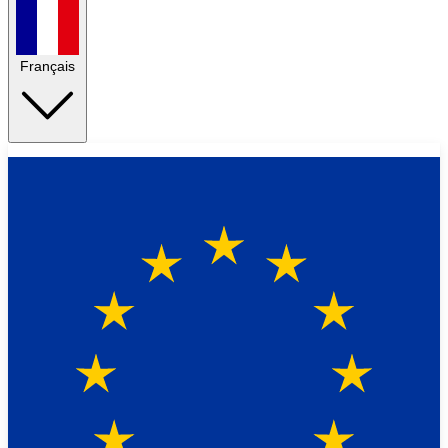
Français