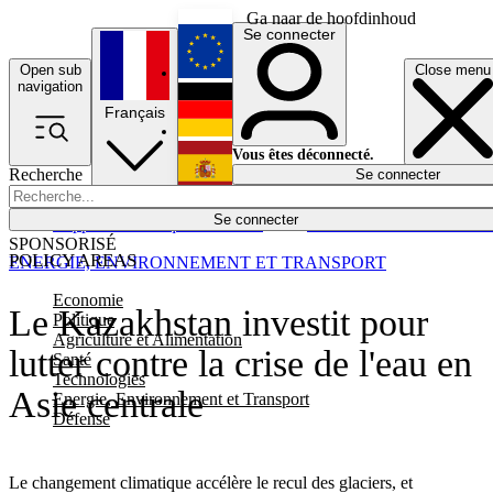
Ga naar de hoofdinhoud
Se connecter
Open sub
Close menu
English
navigation
Français
Deutsch
Vous êtes déconnecté.
Recherche
Se connecter
Español
Lumières éteintes
Se connecter
Rapporteur
Politique
Économie
Newsletters
Evénements
Em
SPONSORISÉ
POLICY AREAS
ENERGIE, ENVIRONNEMENT ET TRANSPORT
Economie
Le Kazakhstan investit pour
Politique
Agriculture et Alimentation
lutter contre la crise de l'eau en
Santé
Technologies
Asie centrale
Energie, Environnement et Transport
Défense
Le changement climatique accélère le recul des glaciers, et