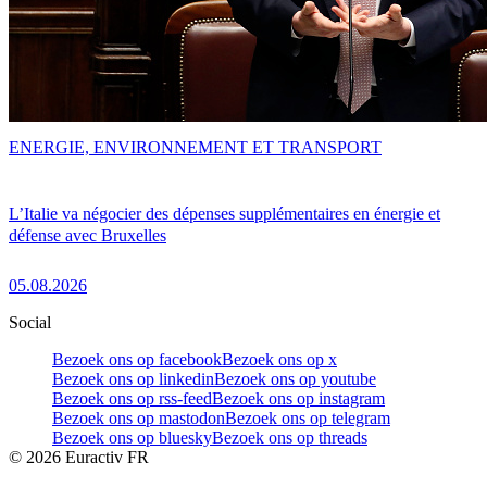
ENERGIE, ENVIRONNEMENT ET TRANSPORT
L’Italie va négocier des dépenses supplémentaires en énergie et
défense avec Bruxelles
05.08.2026
Social
Bezoek ons op facebook
Bezoek ons op x
Bezoek ons op linkedin
Bezoek ons op youtube
Bezoek ons op rss-feed
Bezoek ons op instagram
Bezoek ons op mastodon
Bezoek ons op telegram
Bezoek ons op bluesky
Bezoek ons op threads
©
2026
Euractiv FR