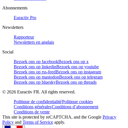
Abonnements
Euractiv Pro
Newsletters
Rapporteur
Newsletters en anglais
Social
Bezoek ons op facebook
Bezoek ons op x
Bezoek ons op linkedin
Bezoek ons op youtube
Bezoek ons op rss-feed
Bezoek ons op instagram
Bezoek ons op mastodon
Bezoek ons op telegram
Bezoek ons op bluesky
Bezoek ons op threads
©
2026
Euractiv FR. All rights reserved.
Politique de confidentialité
Politique cookies
Conditions générales
Conditions d’abonnement
Conditions de vente
This site is protected by reCAPTCHA, and the Google
Privacy
Policy
and
Terms of Service
apply.