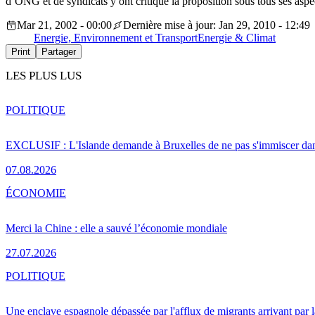
d’ONG et de syndicats y ont critiqué la proposition sous tous ses aspec
Mar 21, 2002 - 00:00
Dernière mise à jour: Jan 29, 2010 - 12:49
Energie, Environnement et Transport
Energie & Climat
Print
Partager
LES PLUS LUS
POLITIQUE
EXCLUSIF : L'Islande demande à Bruxelles de ne pas s'immiscer dan
07.08.2026
ÉCONOMIE
Merci la Chine : elle a sauvé l’économie mondiale
27.07.2026
POLITIQUE
Une enclave espagnole dépassée par l'afflux de migrants arrivant par 