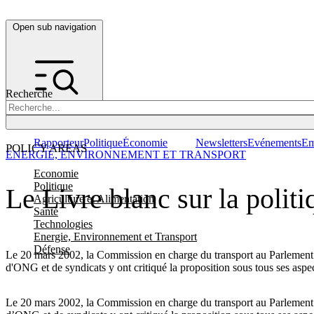
Open sub navigation
Recherche
Rapporteur
Politique
Économie
Newsletters
Evénements
Em
POLICY AREAS
ENERGIE, ENVIRONNEMENT ET TRANSPORT
Economie
Politique
Le Livre blanc sur la polit
Agriculture et Alimentation
Santé
Technologies
Energie, Environnement et Transport
Défense
Le 20 mars 2002, la Commission en charge du transport au Parlement eur
d'ONG et de syndicats y ont critiqué la proposition sous tous ses aspec
Le 20 mars 2002, la Commission en charge du transport au Parlement eur