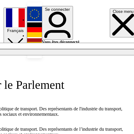
Se connecter
Close menu
English
Français
Deutsch
Vous êtes déconnecté.
Se connecter
Español
Lumières éteintes
r le Parlement
tique de transport. Des représentants de l'industrie du transport,
èmes sociaux et environnementaux.
tique de transport. Des représentants de l’industrie du transport,