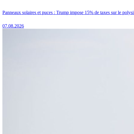
Panneaux solaires et puces : Trump impose 15% de taxes sur le polysi
07.08.2026