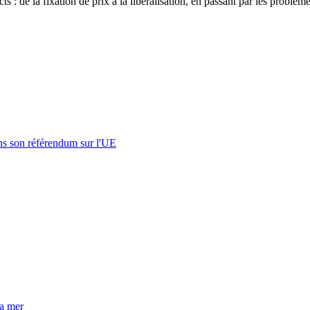
ts : de la fixation de prix à la libéralisation, en passant par les probl
s son référendum sur l'UE
la mer