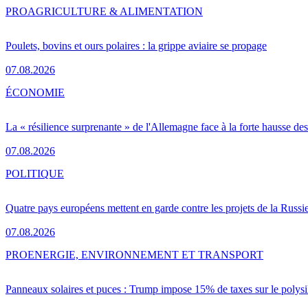
PRO
AGRICULTURE & ALIMENTATION
Poulets, bovins et ours polaires : la grippe aviaire se propage
07.08.2026
ÉCONOMIE
La « résilience surprenante » de l'Allemagne face à la forte hausse de
07.08.2026
POLITIQUE
Quatre pays européens mettent en garde contre les projets de la Russi
07.08.2026
PRO
ENERGIE, ENVIRONNEMENT ET TRANSPORT
Panneaux solaires et puces : Trump impose 15% de taxes sur le polysi