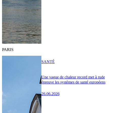
PARIS
SANTÉ
Une vague de chaleur record met à rude
épreuve les systèmes de santé européens
26.06.2026