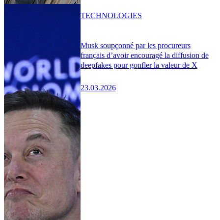
TECHNOLOGIES
Musk soupçonné par les procureurs
français d’avoir encouragé la diffusion de
deepfakes pour gonfler la valeur de X
23.03.2026