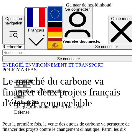
Ga naar de hoofdinhoud
Se connecter
Open sub
Close menu
English
navigation
Français
Deutsch
Vous êtes déconnecté.
Recherche
Se connecter
Español
Lumières éteintes
Se connecter
Rapporteur
Politique
Économie
Newsletters
Evénements
Em
ENERGIE, ENVIRONNEMENT ET TRANSPORT
POLICY AREAS
Le marché du carbone va
Economie
Politique
financer deux projets français
Agriculture et Alimentation
Santé
d'énergie renouvelable
Technologies
Energie, Environnement et Transport
Défense
Pour la première fois, la vente des quotas de carbone va permettre de
financer des projets contre le changement climatique. Parmi les dix-