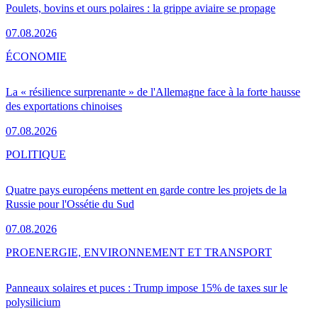
Poulets, bovins et ours polaires : la grippe aviaire se propage
07.08.2026
ÉCONOMIE
La « résilience surprenante » de l'Allemagne face à la forte hausse
des exportations chinoises
07.08.2026
POLITIQUE
Quatre pays européens mettent en garde contre les projets de la
Russie pour l'Ossétie du Sud
07.08.2026
PRO
ENERGIE, ENVIRONNEMENT ET TRANSPORT
Panneaux solaires et puces : Trump impose 15% de taxes sur le
polysilicium