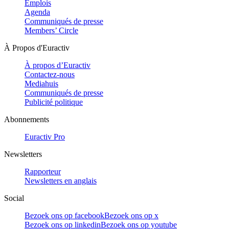
Emplois
Agenda
Communiqués de presse
Members’ Circle
À Propos d'Euractiv
À propos d’Euractiv
Contactez-nous
Mediahuis
Communiqués de presse
Publicité politique
Abonnements
Euractiv Pro
Newsletters
Rapporteur
Newsletters en anglais
Social
Bezoek ons op facebook
Bezoek ons op x
Bezoek ons op linkedin
Bezoek ons op youtube