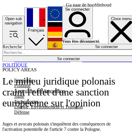
Ga naar de hoofdinhoud
Se connecter
Open sub
Close menu
English
navigation
Français
Deutsch
Vous êtes déconnecté.
Recherche
Se connecter
Español
Lumières éteintes
Se connecter
Rapporteur
Politique
Économie
Newsletters
Evénements
Em
POLITIQUE
POLICY AREAS
Le milieu juridique polonais
Economie
Politique
craint l'effet d'une sanction
Agriculture et Alimentation
Santé
européenne sur l'opinion
Technologies
Energie, Environnement et Transport
Défense
Juges et avocats polonais s'inquiètent des conséquences de
l'activation potentielle de l'article 7 contre la Pologne.