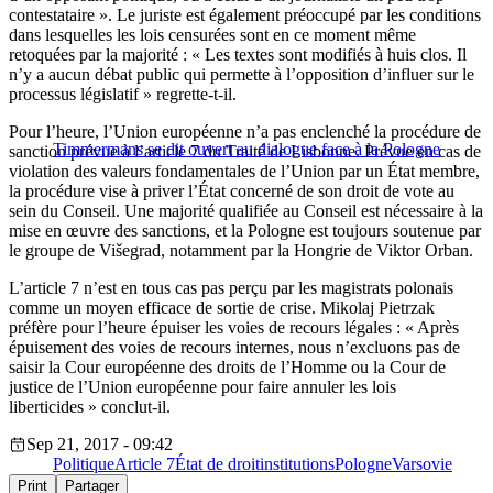
contestataire ». Le juriste est également préoccupé par les conditions
dans lesquelles les lois censurées sont en ce moment même
retoquées par la majorité : « Les textes sont modifiés à huis clos. Il
n’y a aucun débat public qui permette à l’opposition d’influer sur le
processus législatif » regrette-t-il.
Pour l’heure, l’Union européenne n’a pas enclenché la procédure de
Timmermans se dit ouvert au dialogue face à la Pologne
sanction prévue à l’article 7 du Traité de Lisbonne. Prévue en cas de
violation des valeurs fondamentales de l’Union par un État membre,
la procédure vise à priver l’État concerné de son droit de vote au
sein du Conseil. Une majorité qualifiée au Conseil est nécessaire à la
mise en œuvre des sanctions, et la Pologne est toujours soutenue par
le groupe de Višegrad, notamment par la Hongrie de Viktor Orban.
L’article 7 n’est en tous cas pas perçu par les magistrats polonais
comme un moyen efficace de sortie de crise. Mikolaj Pietrzak
préfère pour l’heure épuiser les voies de recours légales : « Après
épuisement des voies de recours internes, nous n’excluons pas de
saisir la Cour européenne des droits de l’Homme ou la Cour de
justice de l’Union européenne pour faire annuler les lois
liberticides » conclut-il.
Sep 21, 2017 - 09:42
Politique
Article 7
État de droit
institutions
Pologne
Varsovie
Print
Partager