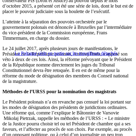
conservateur PiS (Droit et Justice) au pouvoir depuis le mois
d’octobre 2015, a présenté cet été une série de lois, dont le but est de
placer le pouvoir judiciaire sous la houlette de l’exécutif.
L’atteinte à la séparation des pouvoirs orchestrée par le
gouvernement polonais est dénoncée à Bruxelles par l’intermédiaire
du vice-président de la Commission européenne, Frans
Timmermans, en charge du dossier.
Le 24 juillet 2017, après plusieurs jours de manifestations, le
La Pologne cède en partie sur les travailleurs détachés
Président de la République polonais, Andrzej Duda, a apposé son
véto à deux de ces lois. Ainsi, la réforme prévoyant que le Président
de la République nomme directement les juges du Tribunal
Constitutionnel devra être retoquée. Il en est de même pour la
réforme du mode de désignation des membres du Conseil national
de la magistrature.
Méthodes de l’URSS pour la nomination des magistrats
Le Président polonais n’a en revanche pas censuré la loi portant sur
les modes de désignation des présidents de juridictions ordinaires.
Une réforme qui, comme l’explique le Bâtonnier de Varsovie
Mikolaj Pietrzak, rappelle les méthodes de l’URSS : « Le ministre
de la Justice pourra choisir tel ou tel Président de chambre qui a ses
faveurs, et l’affecter au procès de son choix. Par exemple, au procès
d’un opposant politique, ou à celui d’un journaliste un peu trop