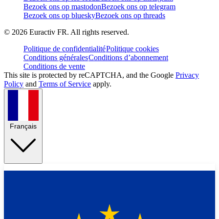
Bezoek ons op mastodon
Bezoek ons op telegram
Bezoek ons op bluesky
Bezoek ons op threads
©
2026
Euractiv FR. All rights reserved.
Politique de confidentialité
Politique cookies
Conditions générales
Conditions d’abonnement
Conditions de vente
This site is protected by reCAPTCHA, and the Google
Privacy
Policy
and
Terms of Service
apply.
Français