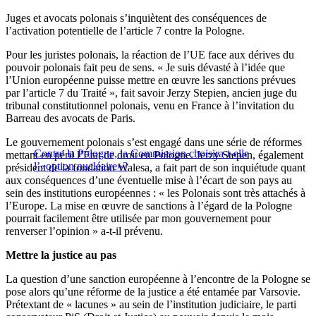
Juges et avocats polonais s’inquiètent des conséquences de
l’activation potentielle de l’article 7 contre la Pologne.
Pour les juristes polonais, la réaction de l’UE face aux dérives du
pouvoir polonais fait peu de sens. « Je suis dévasté à l’idée que
l’Union européenne puisse mettre en œuvre les sanctions prévues
par l’article 7 du Traité », fait savoir Jerzy Stepien, ancien juge du
tribunal constitutionnel polonais, venu en France à l’invitation du
Barreau des avocats de Paris.
Le gouvernement polonais s’est engagé dans une série de réformes
Contre la Pologne, la Commission choisira-t-elle
mettant en péril l’État de droit en Pologne. Jerzy Stepen, également
l’«option nucléaire»?
président de la fondation Walesa, a fait part de son inquiétude quant
aux conséquences d’une éventuelle mise à l’écart de son pays au
sein des institutions européennes : « les Polonais sont très attachés à
l’Europe. La mise en œuvre de sanctions à l’égard de la Pologne
pourrait facilement être utilisée par mon gouvernement pour
renverser l’opinion » a-t-il prévenu.
Mettre la justice au pas
La question d’une sanction européenne à l’encontre de la Pologne se
pose alors qu’une réforme de la justice a été entamée par Varsovie.
Prétextant de « lacunes » au sein de l’institution judiciaire, le parti