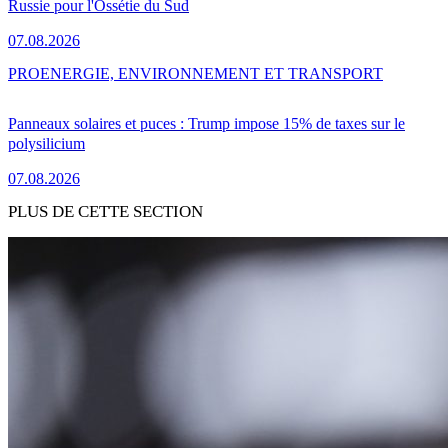
Russie pour l'Ossétie du Sud
07.08.2026
PRO
ENERGIE, ENVIRONNEMENT ET TRANSPORT
Panneaux solaires et puces : Trump impose 15% de taxes sur le
polysilicium
07.08.2026
PLUS DE CETTE SECTION