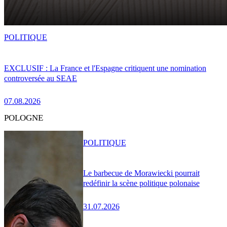
POLITIQUE
EXCLUSIF : La France et l'Espagne critiquent une nomination
controversée au SEAE
07.08.2026
POLOGNE
POLITIQUE
Le barbecue de Morawiecki pourrait
redéfinir la scène politique polonaise
31.07.2026